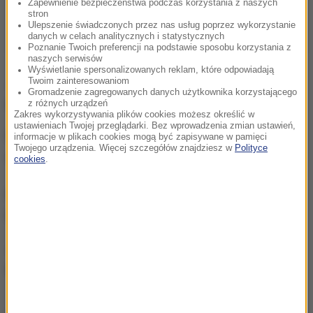
Zapewnienie bezpieczeństwa podczas korzystania z naszych
stron
Ulepszenie świadczonych przez nas usług poprzez wykorzystanie
danych w celach analitycznych i statystycznych
Poznanie Twoich preferencji na podstawie sposobu korzystania z
naszych serwisów
Wyświetlanie spersonalizowanych reklam, które odpowiadają
Jak przekazano, w worku
było kilka tysięcy
Twoim zainteresowaniom
Gromadzenie zagregowanych danych użytkownika korzystającego
dolarów.
z różnych urządzeń
Zakres wykorzystywania plików cookies możesz określić w
ustawieniach Twojej przeglądarki. Bez wprowadzenia zmian ustawień,
Nastolatek uciekł, ale został szybko złapany przez
informacje w plikach cookies mogą być zapisywane w pamięci
Twojego urządzenia. Więcej szczegółów znajdziesz w
Polityce
miejscową policję. 12-latek trafił do aresztu.
cookies
.
Policjanci odzyskali skradzione pieniądze oraz broń,
której użył podczas napadu.
Jak ustalono,
wyciągnął ją z zamkniętego sejfu w
swoim domu.
Należała ona do jego ojca.