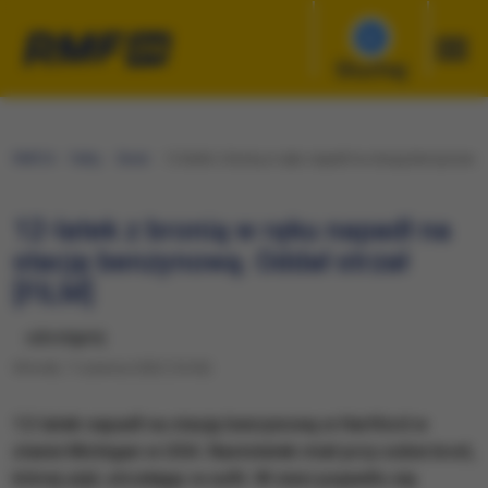
Słuchaj
RMF24
Fakty
Świat
12-latek z bronią w ręku napadł na stację benzynową. 
12-latek z bronią w ręku napadł na
stację benzynową. Oddał strzał
[FILM]
udostępnij
Wtorek, 7 czerwca 2022 (16:36)
12-latek napadł na stację benzynową w Hartford w
stanie Michigan w USA. Nastolatek miał przy sobie broń,
której użył, strzelając w sufit. W sieci pojawiło się