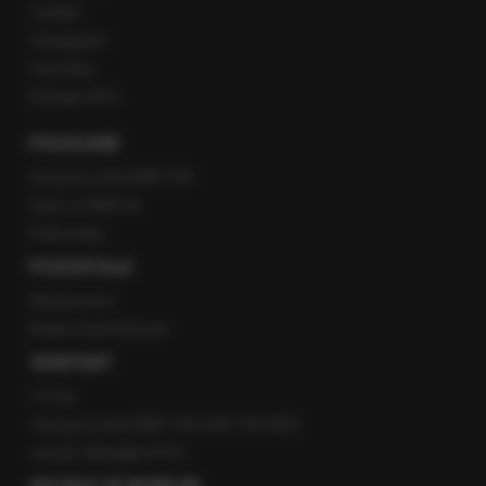
Twitter
Instagram
YouTube
Kanały RSS
POLECANE
Gorąca Linia RMF FM
Staż w RMF24
Patronaty
POZOSTAŁE
Newsroom
Radio internetowe
KONTAKT
O nas
Gorąca Linia RMF FM: 600 700 800
email: fakty@rmf.fm