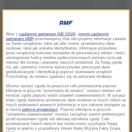
Wraz z
zaufanymi partnerami IAB (1019)
i
innymi zaufanymi
partnerami (489)
przechowujemy i/lub odczytujemy informacje zawarte
na Twoim urządzeniu, takie jak pliki cookie, przetwarzamy dane
osobowe, takie jak unikalne identyfikatory, informacje przesyłane
przez urządzenia końcowe niezbędne do personalizacji reklam i treści,
udostępnienie funkcji mediów społecznościowych pomiaru ruchu jak
również dla rozwoju i poprawny naszych produktów. Za Twoją zgodą
Jak podają lokalne media, 12-latek poszedł na stację
my, jak i partnerzy możemy wykorzystywać precyzyjne dane
geolokalizacyjne i identyfikację poprzez skanowanie urządzeń.
paliw i zażądał pieniędzy.
Przechodząc do serwisu zgadzasz się na wskazane działania.
Możesz wyrazić zgodę na powyższe cele przetwarzania poprzez
Kasjerka zapytała nastolatka, czy mówi poważnie.
kliknięcie w przycisk "przechodzę do serwisu", możesz również nie
wyrażać zgody poprzez wybór ustawień zaawansowanych. W sytuacji
Wtedy 12-latek
wycelował broń w sufit i oddał
braku zgody będziemy przetwarzać dane osobowe w innych celach na
innych podstawach prawnych (informacje w tym zakresie dostępne są
strzał.
w naszej
polityce prywatności
). Poprzez kliknięcie w przycisk
"ustawienia zaawansowane" możesz zarządzać swoimi preferencjami
przed wyrażeniem zgody lub odmową udzielenia zgody. Cele
Pracownica stacji wyciągnęła z sejfu worek
przetwarzania Twoich danych bez konieczności uzyskania Twojej
zgody w oparciu o uzasadniony interes Radio Muzyka Fakty Grupa
pieniędzy. W tym czasie chłopak podał jej plecak, do