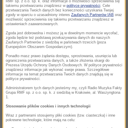
RMF sp. z o.o. sp. k. oraz informacje o możliwości sprzeciwienia się
takiemu przetwarzaniu znajdziesz w
polityce prywatności
. Cele
którego włożyła gotówkę.
przetwarzania Twoich danych bez konieczności uzyskania Twojej
zgody w oparciu o uzasadniony interes
Zaufanych Partnerów IAB
oraz
Nie wiedziałam, co myśleć
- mówiła portalowi
możliwość sprzeciwienia się takiemu przetwarzaniu znajdziesz w
ustawieniach zaawansowanych.
clickondetroit.com.
Zgoda jest dobrowolna i możesz ją w dowolnym momencie wycofać,
zgoda będzie też podstawą przekazywania danych do naszych
Otworzyłam sejf, złapałam worek pieniędzy i
Zaufanych Partnerów z siedzibą w państwach trzecich (poza
Europejskim Obszarem Gospodarczym).
włożyłam do jego plecaka
- dodawał.
Ponadto masz prawo żądania dostępu, sprostowania, usunięcia lub
ograniczenia przetwarzania danych, a także złożenia skargi do
Prezesa Urzędu Ochrony Danych Osobowych. W polityce prywatności
Dalsza część artykułu pod materiałem video:
znajdziesz informacje jak wykonać swoje prawa. Szczegółowe
informacje na temat przetwarzania Twoich danych znajdują się w
polityce prywatności.
Administratorem tych danych jesteśmy my, czyli Radio Muzyka Fakty
Grupa RMF sp. z o.o. sp. k. z siedzibą w Krakowie, al. Waszyngtona
1.
Stosowanie plików cookies i innych technologii
Wraz z partnerami stosujemy pliki cookies (tzw. ciasteczka) i inne
pokrewne technologie, które mają na celu: