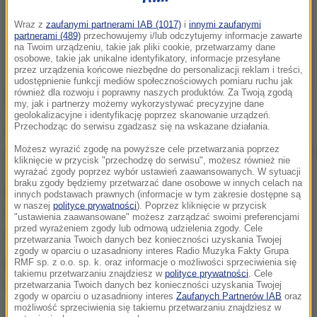
Wraz z
zaufanymi partnerami IAB (1017)
i
innymi zaufanymi
partnerami (489)
przechowujemy i/lub odczytujemy informacje zawarte
na Twoim urządzeniu, takie jak pliki cookie, przetwarzamy dane
osobowe, takie jak unikalne identyfikatory, informacje przesyłane
przez urządzenia końcowe niezbędne do personalizacji reklam i treści,
udostępnienie funkcji mediów społecznościowych pomiaru ruchu jak
również dla rozwoju i poprawny naszych produktów. Za Twoją zgodą
my, jak i partnerzy możemy wykorzystywać precyzyjne dane
geolokalizacyjne i identyfikację poprzez skanowanie urządzeń.
Przechodząc do serwisu zgadzasz się na wskazane działania.
Rozmowy doprowadziły do sytuacji, w której jesteśmy
pewni, że ta sportowa spółka akcyjna nie upadnie (...) i
Możesz wyrazić zgodę na powyższe cele przetwarzania poprzez
kliknięcie w przycisk "przechodzę do serwisu", możesz również nie
że nie będziemy startować od czwartej ligi
- mówił na
wyrażać zgody poprzez wybór ustawień zaawansowanych. W sytuacji
braku zgody będziemy przetwarzać dane osobowe w innych celach na
konferencji prasowej wiceprezes TS Wisła Robert
innych podstawach prawnych (informacje w tym zakresie dostępne są
w naszej
polityce prywatności
). Poprzez kliknięcie w przycisk
Szymański.
Nowym właścicielem, 100 proc. akcji,
"ustawienia zaawansowane" możesz zarządzać swoimi preferencjami
przed wyrażeniem zgody lub odmową udzielenia zgody. Cele
będzie Towarzystwo Sportowe Wisła
- dodał.
przetwarzania Twoich danych bez konieczności uzyskania Twojej
zgody w oparciu o uzasadniony interes Radio Muzyka Fakty Grupa
RMF sp. z o.o. sp. k. oraz informacje o możliwości sprzeciwienia się
Przedstawiciele TS Wisła zapewniają, że umowa
takiemu przetwarzaniu znajdziesz w
polityce prywatności
. Cele
może zostać podpisana nawet jeszcze dziś.
przetwarzania Twoich danych bez konieczności uzyskania Twojej
zgody w oparciu o uzasadniony interes
Zaufanych Partnerów IAB
oraz
możliwość sprzeciwienia się takiemu przetwarzaniu znajdziesz w