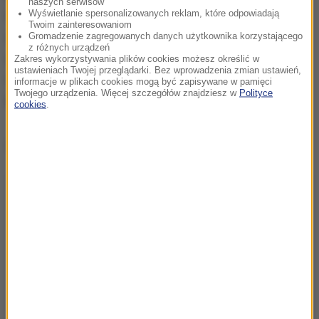
naszych serwisów
Wyświetlanie spersonalizowanych reklam, które odpowiadają
Citko. Jak się okazało, ten pierwszy sfałszował
Twoim zainteresowaniom
świadectwo maturalne, ma postawione zarzuty o
Gromadzenie zagregowanych danych użytkownika korzystającego
z różnych urządzeń
wyłudzenia podatku VAT i pranie brudnych pieniędzy.
Zakres wykorzystywania plików cookies możesz określić w
ustawieniach Twojej przeglądarki. Bez wprowadzenia zmian ustawień,
Citko z tej współpracy szybko się wycofał. Teraz to
informacje w plikach cookies mogą być zapisywane w pamięci
Twojego urządzenia. Więcej szczegółów znajdziesz w
Polityce
Meresiński ma się wycofać z futbolu.
cookies
.
Dalsza część artykułu pod materiałem video: