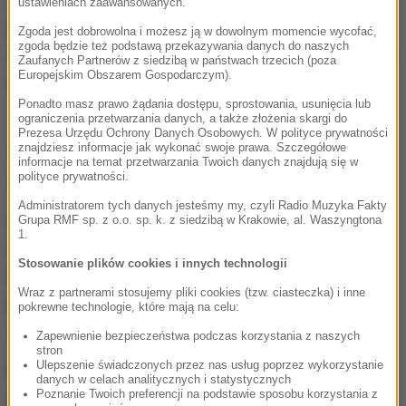
Towarzystwo Sportowe Wisła było już właścicielem
ustawieniach zaawansowanych.
klubu. To właśnie od tej organizacji, pod koniec lat
Zgoda jest dobrowolna i możesz ją w dowolnym momencie wycofać,
zgoda będzie też podstawą przekazywania danych do naszych
90-tych, klub odkupił Bogusław Cupiał, który stworzył
Zaufanych Partnerów z siedzibą w państwach trzecich (poza
Europejskim Obszarem Gospodarczym).
najlepszą drużynę w kraju.
Ponadto masz prawo żądania dostępu, sprostowania, usunięcia lub
ograniczenia przetwarzania danych, a także złożenia skargi do
Jak zapewnia wiceprezes towarzystwa Jan
Prezesa Urzędu Ochrony Danych Osobowych. W polityce prywatności
znajdziesz informacje jak wykonać swoje prawa. Szczegółowe
Szymański, to ostatni moment, by uratować
informacje na temat przetwarzania Twoich danych znajdują się w
polityce prywatności.
zadłużony klub.
Administratorem tych danych jesteśmy my, czyli Radio Muzyka Fakty
Członkowie TS Wisła mają świadomość, że
Grupa RMF sp. z o.o. sp. k. z siedzibą w Krakowie, al. Waszyngtona
1.
utrzymanie klubu przerasta ich możliwości. Stąd
Stosowanie plików cookies i innych technologii
konieczność szukania sponsorów. Nowy zarząd ma
Wraz z partnerami stosujemy pliki cookies (tzw. ciasteczka) i inne
poinformować za kilka dni o tym, jak poprawić
pokrewne technologie, które mają na celu:
sytuację finansową Wisły.
Zapewnienie bezpieczeństwa podczas korzystania z naszych
stron
Ulepszenie świadczonych przez nas usług poprzez wykorzystanie
Przypomnijmy, że pod koniec lipca Wisłę od
danych w celach analitycznych i statystycznych
Poznanie Twoich preferencji na podstawie sposobu korzystania z
Bogusława Cupiała kupili Jakub Meresiński i Marek