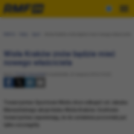
RMF24
Fakty
Sport
Wisła Kraków znów będzie mieć nowego właściciela
Wisła Kraków znów będzie mieć
nowego właściciela
Autor:
Patryk Serwański
Poniedziałek, 22 sierpnia 2016 (14:22)
Towarzystwo Sportowe Wisła chce odkupić od Jakuba
Meresińskiego akcje klubu Wisła Kraków. Szefowie
towarzystwa zapewniają, że do ustalenia pozostały już
tylko szczegóły.