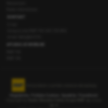
Newsroom
Radio internetowe
KONTAKT
O nas
Gorąca Linia RMF FM: 600 700 800
email: fakty@rmf.fm
APLIKACJE MOBILNE
RMF FM
RMF ON
Korzystanie z portalu oznacza akceptację
Regulaminu
.
Polityka Cookies
.
SpeakUp
.
Prywatność
.
Copyright by
Radio Muzyka Fakty Grupa RMF sp. z o.o.
sp. k.