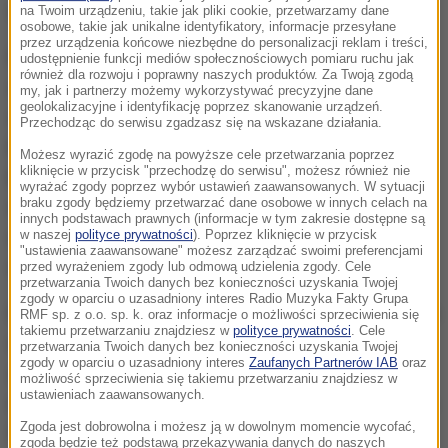
wyrównany był jedynie tie-break.
na Twoim urządzeniu, takie jak pliki cookie, przetwarzamy dane
osobowe, takie jak unikalne identyfikatory, informacje przesyłane
przez urządzenia końcowe niezbędne do personalizacji reklam i treści,
Polki nieźle zaczęły spotkanie, ale przy stanie 11:11
udostępnienie funkcji mediów społecznościowych pomiaru ruchu jak
również dla rozwoju i poprawny naszych produktów. Za Twoją zgodą
straciły trzy punkty z rzędu i tych strat nie były w
my, jak i partnerzy możemy wykorzystywać precyzyjne dane
geolokalizacyjne i identyfikację poprzez skanowanie urządzeń.
stanie odrobić. Skutecznością imponowała
Przechodząc do serwisu zgadzasz się na wskazane działania.
Magdalena Stysiak, ale w tym fragmencie meczu
Możesz wyrazić zgodę na powyższe cele przetwarzania poprzez
kliknięcie w przycisk "przechodzę do serwisu", możesz również nie
brakowało jej wsparcia. Iskierka nadziei pojawiła się
wyrażać zgody poprzez wybór ustawień zaawansowanych. W sytuacji
braku zgody będziemy przetwarzać dane osobowe w innych celach na
w końcówce partii, kiedy po bloku Mai Koput biało-
innych podstawach prawnych (informacje w tym zakresie dostępne są
czerwone przegrywały tylko 19:21, ale finisz należał
w naszej
polityce prywatności
). Poprzez kliknięcie w przycisk
"ustawienia zaawansowane" możesz zarządzać swoimi preferencjami
do Amerykanek.
przed wyrażeniem zgody lub odmową udzielenia zgody. Cele
przetwarzania Twoich danych bez konieczności uzyskania Twojej
zgody w oparciu o uzasadniony interes Radio Muzyka Fakty Grupa
Po krótkiej przerwie siatkarki Stanów Zjednoczonych
RMF sp. z o.o. sp. k. oraz informacje o możliwości sprzeciwienia się
takiemu przetwarzaniu znajdziesz w
polityce prywatności
. Cele
wyszły na parkiet najwyraźniej mocno
przetwarzania Twoich danych bez konieczności uzyskania Twojej
zgody w oparciu o uzasadniony interes
Zaufanych Partnerów IAB
oraz
zdekoncentrowane. Prowadziły 2:1, ale potem
możliwość sprzeciwienia się takiemu przetwarzaniu znajdziesz w
ustawieniach zaawansowanych.
nastąpiła seria dobrych zagrywek Julity Piaseckiej, a
Zgoda jest dobrowolna i możesz ją w dowolnym momencie wycofać,
Stysiak z Moniką Lampkowską były nie do
zgoda będzie też podstawą przekazywania danych do naszych