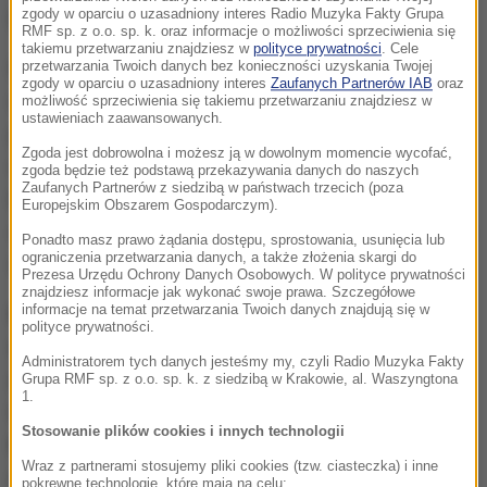
zgody w oparciu o uzasadniony interes Radio Muzyka Fakty Grupa
Emmanuel Petit i
Francja oszalała z radości.
RMF sp. z o.o. sp. k. oraz informacje o możliwości sprzeciwienia się
takiemu przetwarzaniu znajdziesz w
polityce prywatności
. Cele
Potomek genialnego pomocnika, który nie miał sobie
przetwarzania Twoich danych bez konieczności uzyskania Twojej
zgody w oparciu o uzasadniony interes
Zaufanych Partnerów IAB
oraz
równych, gdy był u szczytu kariery, nie do końca
możliwość sprzeciwienia się takiemu przetwarzaniu znajdziesz w
ustawieniach zaawansowanych.
poszedł jednak w ślady ojca. Choć postawił na piłkę
Zgoda jest dobrowolna i możesz ją w dowolnym momencie wycofać,
nożną, to od rozgrywania piłki w środkowej strefie
zgoda będzie też podstawą przekazywania danych do naszych
Zaufanych Partnerów z siedzibą w państwach trzecich (poza
boiska i parcia na bramkę rywala, wolał bronić
Europejskim Obszarem Gospodarczym).
dostępu do własnej. Luca Zidane występuje bowiem
Ponadto masz prawo żądania dostępu, sprostowania, usunięcia lub
ograniczenia przetwarzania danych, a także złożenia skargi do
na pozycji bramkarza.
Prezesa Urzędu Ochrony Danych Osobowych. W polityce prywatności
znajdziesz informacje jak wykonać swoje prawa. Szczegółowe
informacje na temat przetwarzania Twoich danych znajdują się w
Na co dzień gra w hiszpańskiej Granadzie -
polityce prywatności.
występującej na zapleczu La Ligi - i reprezentacji
Administratorem tych danych jesteśmy my, czyli Radio Muzyka Fakty
Algierii.
Zdecydował się na grę dla tego
Grupa RMF sp. z o.o. sp. k. z siedzibą w Krakowie, al. Waszyngtona
1.
kraju
pomimo tego, że
urodził się we francuskiej
Stosowanie plików cookies i innych technologii
Marsylii.
Ojciec jednak nie powinien mieć o to
Wraz z partnerami stosujemy pliki cookies (tzw. ciasteczka) i inne
pretensji do syna, wszak sam z pochodzenia jest
pokrewne technologie, które mają na celu: