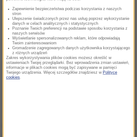
Algierczykiem.
Zapewnienie bezpieczeństwa podczas korzystania z naszych
stron
Ulepszenie świadczonych przez nas usług poprzez wykorzystanie
danych w celach analitycznych i statystycznych
Dalsza część artykułu pod materiałem video:
Poznanie Twoich preferencji na podstawie sposobu korzystania z
naszych serwisów
Wyświetlanie spersonalizowanych reklam, które odpowiadają
Twoim zainteresowaniom
Gromadzenie zagregowanych danych użytkownika korzystającego
z różnych urządzeń
Zakres wykorzystywania plików cookies możesz określić w
ustawieniach Twojej przeglądarki. Bez wprowadzenia zmian ustawień,
informacje w plikach cookies mogą być zapisywane w pamięci
Twojego urządzenia. Więcej szczegółów znajdziesz w
Polityce
cookies
.
Luca Zidane teraz może zadebiutować na
mistrzostwach świata, które 11 czerwca rozpoczną