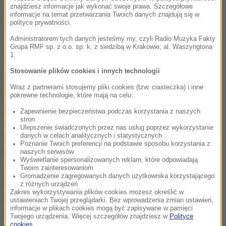
Świata
znajdziesz informacje jak wykonać swoje prawa. Szczegółowe
informacje na temat przetwarzania Twoich danych znajdują się w
Tegoroczny Rajd Rzymu składa się z 11 odcinków
polityce prywatności.
specjalnych o łącznej długości 197 kilometrów. Na
Administratorem tych danych jesteśmy my, czyli Radio Muzyka Fakty
Grupa RMF sp. z o.o. sp. k. z siedzibą w Krakowie, al. Waszyngtona
liście zgłoszeń znalazło się aż 126 załóg, z czego 46
1.
skorzysta z samochodów najwyższej kategorii
Stosowanie plików cookies i innych technologii
Rally2. Miko Marczyk i Szymon Gospodarczyk
Wraz z partnerami stosujemy pliki cookies (tzw. ciasteczka) i inne
pokrewne technologie, które mają na celu:
nakleją na drzwi swojej Škody Fabii RS Rally2 numer
Zapewnienie bezpieczeństwa podczas korzystania z naszych
2.
stron
Ulepszenie świadczonych przez nas usług poprzez wykorzystanie
danych w celach analitycznych i statystycznych
Polacy zmierzą się nie tylko ze stałymi uczestnikami
Poznanie Twoich preferencji na podstawie sposobu korzystania z
ERC oraz doświadczonymi Włochami, ale również z
naszych serwisów
Wyświetlanie spersonalizowanych reklam, które odpowiadają
wieloma załogami startującymi na co dzień w
Twoim zainteresowaniom
Gromadzenie zagregowanych danych użytkownika korzystającego
Mistrzostwach Świata. Wynika to z tego, że od
z różnych urządzeń
Zakres wykorzystywania plików cookies możesz określić w
przyszłego roku Rajd Rzymu będzie stanowił część
ustawieniach Twojej przeglądarki. Bez wprowadzenia zmian ustawień,
informacje w plikach cookies mogą być zapisywane w pamięci
kalendarza WRC, więc są zawodnicy, którzy traktują
Twojego urządzenia. Więcej szczegółów znajdziesz w
Polityce
cookies
.