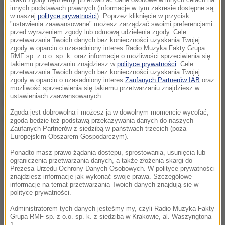
strata prawie dwóch godzin nie jest do odrobienia,
innych podstawach prawnych (informacje w tym zakresie dostępne są
w naszej
polityce prywatności
). Poprzez kliknięcie w przycisk
dlatego rodzinnego planu, by na mecie zająć
"ustawienia zaawansowane" możesz zarządzać swoimi preferencjami
przed wyrażeniem zgody lub odmową udzielenia zgody. Cele
wszystkie miejsca na podium chyba nie uda się
przetwarzania Twoich danych bez konieczności uzyskania Twojej
zgody w oparciu o uzasadniony interes Radio Muzyka Fakty Grupa
zrealizować.
RMF sp. z o.o. sp. k. oraz informacje o możliwości sprzeciwienia się
takiemu przetwarzaniu znajdziesz w
polityce prywatności
. Cele
Trzeci na mecie był ojciec Eryka -
Marek Goczał
przetwarzania Twoich danych bez konieczności uzyskania Twojej
zgody w oparciu o uzasadniony interes
Zaufanych Partnerów IAB
oraz
(wszyscy Taurus), ale dostał 10 minut kary i spadł w
możliwość sprzeciwienia się takiemu przetwarzaniu znajdziesz w
ustawieniach zaawansowanych.
klasyfikacji etapu na czwartą lokatę. Na trzecim
Zgoda jest dobrowolna i możesz ją w dowolnym momencie wycofać,
miejscu został w tej sytuacji sklasyfikowany
zgoda będzie też podstawą przekazywania danych do naszych
Zaufanych Partnerów z siedzibą w państwach trzecich (poza
Chilijczyk Ignacio Casale (Yamaha Racing).
Europejskim Obszarem Gospodarczym).
Ponadto masz prawo żądania dostępu, sprostowania, usunięcia lub
ograniczenia przetwarzania danych, a także złożenia skargi do
Dalsza część artykułu pod materiałem video:
Prezesa Urzędu Ochrony Danych Osobowych. W polityce prywatności
znajdziesz informacje jak wykonać swoje prawa. Szczegółowe
informacje na temat przetwarzania Twoich danych znajdują się w
polityce prywatności.
Administratorem tych danych jesteśmy my, czyli Radio Muzyka Fakty
Grupa RMF sp. z o.o. sp. k. z siedzibą w Krakowie, al. Waszyngtona
1.