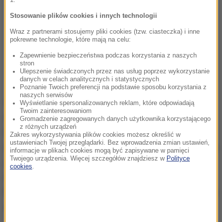
Stosowanie plików cookies i innych technologii
Wraz z partnerami stosujemy pliki cookies (tzw. ciasteczka) i inne
pokrewne technologie, które mają na celu:
Zapewnienie bezpieczeństwa podczas korzystania z naszych
stron
Ulepszenie świadczonych przez nas usług poprzez wykorzystanie
danych w celach analitycznych i statystycznych
Poznanie Twoich preferencji na podstawie sposobu korzystania z
naszych serwisów
W klasyfikacji generalnej klasy challnger Eryk
Wyświetlanie spersonalizowanych reklam, które odpowiadają
Twoim zainteresowaniom
Goczał, który przed rokiem triumfował w kategorii
Gromadzenie zagregowanych danych użytkownika korzystającego
z różnych urządzeń
lekkich pojazdów SSV, powiększył przewagę nad
Zakres wykorzystywania plików cookies możesz określić w
ustawieniach Twojej przeglądarki. Bez wprowadzenia zmian ustawień,
rywalami i prowadzi łącznym czasem 17:18.25. Drugi
informacje w plikach cookies mogą być zapisywane w pamięci
Twojego urządzenia. Więcej szczegółów znajdziesz w
Polityce
jest jego ojciec Marek - strata 30.55, a trzeci
cookies
.
Amerykanin Mitchell Guthrie (Taurus) - strata 36.23.
Michał Goczał jest ósmy w klasyfikacji generalnej ze
stratą 1:46.43.