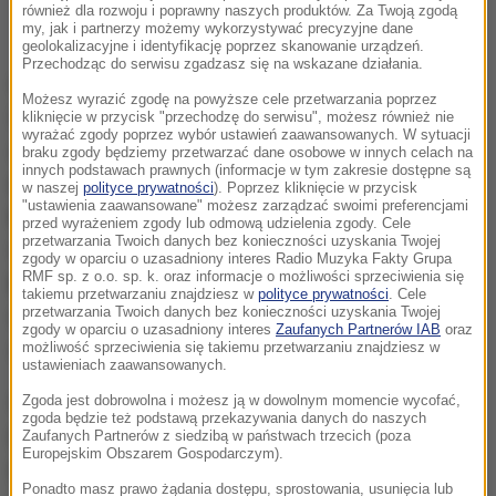
również dla rozwoju i poprawny naszych produktów. Za Twoją zgodą
na
RMF24.pl
.
my, jak i partnerzy możemy wykorzystywać precyzyjne dane
geolokalizacyjne i identyfikację poprzez skanowanie urządzeń.
Przechodząc do serwisu zgadzasz się na wskazane działania.
Grupa członków zarządu Polskiego Komitetu
Możesz wyrazić zgodę na powyższe cele przetwarzania poprzez
Olimpijskiego, będących w opozycji wobec
kliknięcie w przycisk "przechodzę do serwisu", możesz również nie
wyrażać zgody poprzez wybór ustawień zaawansowanych. W sytuacji
obecnego prezesa Radosława Piesiewicza,
braku zgody będziemy przetwarzać dane osobowe w innych celach na
innych podstawach prawnych (informacje w tym zakresie dostępne są
wystąpiła z oficjalnym wnioskiem o zwołanie
w naszej
polityce prywatności
). Poprzez kliknięcie w przycisk
"ustawienia zaawansowane" możesz zarządzać swoimi preferencjami
Nadzwyczajnego Walnego Zgromadzenia
. Celem
przed wyrażeniem zgody lub odmową udzielenia zgody. Cele
przetwarzania Twoich danych bez konieczności uzyskania Twojej
tego spotkania ma być
wyłącznie rozpatrzenie
zgody w oparciu o uzasadniony interes Radio Muzyka Fakty Grupa
RMF sp. z o.o. sp. k. oraz informacje o możliwości sprzeciwienia się
kwestii odwołania prezesa
. Pismo, datowane na 12
takiemu przetwarzaniu znajdziesz w
polityce prywatności
. Cele
przetwarzania Twoich danych bez konieczności uzyskania Twojej
maja, zostało rozesłane do wszystkich 106
zgody w oparciu o uzasadniony interes
Zaufanych Partnerów IAB
oraz
członków organizacji.
możliwość sprzeciwienia się takiemu przetwarzaniu znajdziesz w
ustawieniach zaawansowanych.
Aby wniosek był skuteczny, musi zostać podpisany
Zgoda jest dobrowolna i możesz ją w dowolnym momencie wycofać,
zgoda będzie też podstawą przekazywania danych do naszych
przez
co najmniej 2/3 członków PKOl
, w tym
Zaufanych Partnerów z siedzibą w państwach trzecich (poza
Europejskim Obszarem Gospodarczym).
przedstawicieli związków sportowych, regionalnych
Ponadto masz prawo żądania dostępu, sprostowania, usunięcia lub