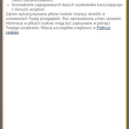
Twoim zainteresowaniom
oznacza. Dalej na treningach muszę walczyć o swoje
Gromadzenie zagregowanych danych użytkownika korzystającego
z różnych urządzeń
i udowadniać, że warto na mnie stawiać. Muszę
Zakres wykorzystywania plików cookies możesz określić w
ustawieniach Twojej przeglądarki. Bez wprowadzenia zmian ustawień,
walczyć, aby za dwa miesiące ponownie znaleźć się
informacje w plikach cookies mogą być zapisywane w pamięci
w kadrze. Jeżeli chodzi o drugiego gola, to wcześniej
Twojego urządzenia. Więcej szczegółów znajdziesz w
Polityce
cookies
.
spojrzałem na Bartka Salamona i on właśnie rzucił mi
długą piłkę za plecy obrońców. Rozpędziłem się,
dobrze zabrałem z piłką, minąłem bramkarza i
trafiłem do pustej bramki. Cieszę się, że to tak fajnie
wyszło
- dodał.
(mn)
Źródło: RMF24/PAP
NAJWAŻNIEJSZE FAKTY
Wojna o władzę w FIFA.