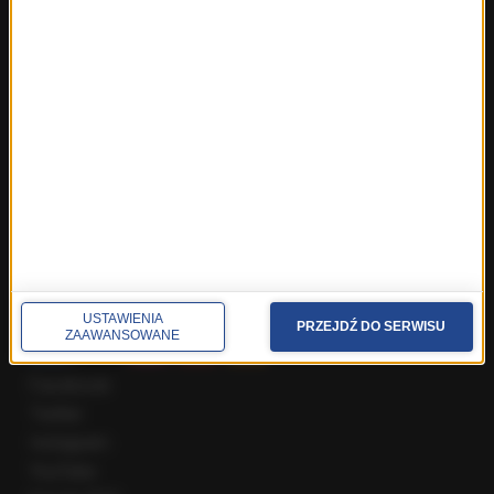
Fakty z Wrocławia
Fakty z Zakopanego
ROZMOWY W RMF FM
Najnowsze rozmowy w RMF FM
Rozmowa o 7:00 w RMF FM i Radiu RMF24
Poranna rozmowa w RMF FM
Popołudniowa rozmowa w RMF FM
Gość Krzysztofa Ziemca w RMF FM
Rozmowy w Radiu RMF24
SPOŁECZNOŚĆ
USTAWIENIA
PRZEJDŹ DO SERWISU
ZAAWANSOWANE
Facebook
Twitter
Instagram
YouTube