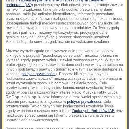
Wraz z
zaufanymi partnerami IAB (1017)
i
innymi zaufanymi
partnerami (489)
przechowujemy i/lub odczytujemy informacje zawarte
na Twoim urządzeniu, takie jak pliki cookie, przetwarzamy dane
osobowe, takie jak unikalne identyfikatory, informacje przesyłane
przez urządzenia końcowe niezbędne do personalizacji reklam i treści,
udostępnienie funkcji mediów społecznościowych pomiaru ruchu jak
/
PAP
również dla rozwoju i poprawny naszych produktów. Za Twoją zgodą
my, jak i partnerzy możemy wykorzystywać precyzyjne dane
Cały czas do idziemy przodu, jeżeli chodzi o
geolokalizacyjne i identyfikację poprzez skanowanie urządzeń.
Przechodząc do serwisu zgadzasz się na wskazane działania.
organizację gry w defensywie i w ofensywie, co
Możesz wyrazić zgodę na powyższe cele przetwarzania poprzez
sprawia, że z dużą dozą optymizmu patrzymy w
kliknięcie w przycisk "przechodzę do serwisu", możesz również nie
wyrażać zgody poprzez wybór ustawień zaawansowanych. W sytuacji
przyszłość
- stwierdził Adam Nawałka.
Porównując
braku zgody będziemy przetwarzać dane osobowe w innych celach na
innych podstawach prawnych (informacje w tym zakresie dostępne są
marzec zeszłego roku i spotkanie z Irlandią oraz te
w naszej
polityce prywatności
). Poprzez kliknięcie w przycisk
"ustawienia zaawansowane" możesz zarządzać swoimi preferencjami
dwa mecze w tym roku to różnica jest bardzo duża na
przed wyrażeniem zgody lub odmową udzielenia zgody. Cele
korzyść. Cieszy mnie postęp, jaki zrobiliśmy
-
przetwarzania Twoich danych bez konieczności uzyskania Twojej
zgody w oparciu o uzasadniony interes Radio Muzyka Fakty Grupa
podkreślił.
RMF sp. z o.o. sp. k. oraz informacje o możliwości sprzeciwienia się
takiemu przetwarzaniu znajdziesz w
polityce prywatności
. Cele
przetwarzania Twoich danych bez konieczności uzyskania Twojej
Było to bardzo dobre spotkanie w naszym wykonaniu
zgody w oparciu o uzasadniony interes
Zaufanych Partnerów IAB
oraz
możliwość sprzeciwienia się takiemu przetwarzaniu znajdziesz w
- ocenił bramkarz biało-czerwonych Artur Boruc.
ustawieniach zaawansowanych.
Wynik 5:0 mówi sam za siebie. Nie straciliśmy bramki