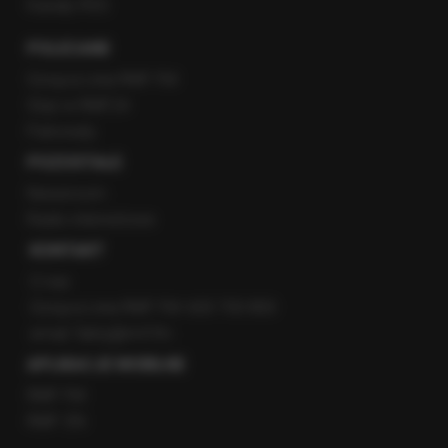
Kanały RSS
POLECANE
Gorąca Linia RMF FM
Staż w RMF24
Patronaty
POZOSTAŁE
Newsroom
Radio internetowe
KONTAKT
O nas
Gorąca Linia RMF FM: 600 700 800
email: fakty@rmf.fm
APLIKACJE MOBILNE
RMF FM
RMF ON