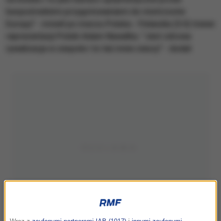
bezpośrednimi przygotowaniami do mistrzostw
Europy" - mówił po meczu Polska - Finlandia (5:0) trener
reprezentacji Polski Adam Nawałka. "Jest zdrowa
rywalizacja w zespole i to też mnie cieszy" - dodał.