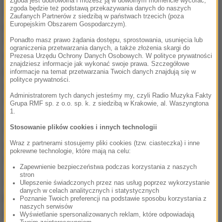
Zgoda jest dobrowolna i możesz ją w dowolnym momencie wycofać,
zgoda będzie też podstawą przekazywania danych do naszych
z czego też się bardzo cieszę. Jest takie stare
Zaufanych Partnerów z siedzibą w państwach trzecich (poza
porzekadło, że gra się tak, jak przeciwnik pozwala.
Europejskim Obszarem Gospodarczym).
My dzisiaj nie pozwoliliśmy Finom na za dużo
-
Ponadto masz prawo żądania dostępu, sprostowania, usunięcia lub
ograniczenia przetwarzania danych, a także złożenia skargi do
zauważył.
Trener może mieć nie lada ból głowy, bo
Prezesa Urzędu Ochrony Danych Osobowych. W polityce prywatności
znajdziesz informacje jak wykonać swoje prawa. Szczegółowe
przyjechało kilku zawodników, którzy dawno nie
informacje na temat przetwarzania Twoich danych znajdują się w
polityce prywatności.
dostali powołania i pokazali się z bardzo dobrej
Administratorem tych danych jesteśmy my, czyli Radio Muzyka Fakty
strony. Ale po to właśnie się przyjeżdża na
Grupa RMF sp. z o.o. sp. k. z siedzibą w Krakowie, al. Waszyngtona
1.
zgrupowania, aby się pokazać z jak najlepszej strony i
Stosowanie plików cookies i innych technologii
walczyć o swoje. Myślę, że nie będziemy mieli
dużego problemu, aby dobrze wyglądać też we
Wraz z partnerami stosujemy pliki cookies (tzw. ciasteczka) i inne
pokrewne technologie, które mają na celu:
Francji
- tłumaczył
bramkarz.
Zapewnienie bezpieczeństwa podczas korzystania z naszych
stron
Cieszę się, że mi dzisiaj wszystko wychodziło
-
Ulepszenie świadczonych przez nas usług poprzez wykorzystanie
danych w celach analitycznych i statystycznych
przyznał po meczu Kamil Grosicki.
Zdobyłem dwa
Poznanie Twoich preferencji na podstawie sposobu korzystania z
naszych serwisów
gole, zaliczyłem asystę, ale to jeszcze nic nie
Wyświetlanie spersonalizowanych reklam, które odpowiadają