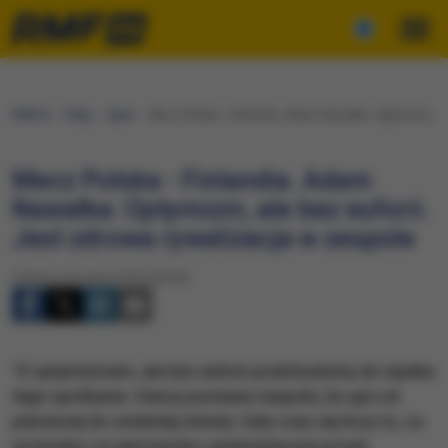
RMF24
Fakty
Sport
Mecz Polska - Finlandia. Adam Nawałka: Optymizm, ale
Mecz Polska - Finlandia. Adam
Nawałka: Optymizm, ale bez euforii.
Jest zdrowa rywalizacja w zespole
Sobota, 26 marca 2016 (20:50)
"Z optymizmem, ale bez euforii podchodzimy do wyniku
tego spotkania. Cieszy postawa zespołu, bo gra od
pierwszej do ostatniej minuty. Cały czas się liczy to, co
na boisku i to jest bardzo optymistyczne przed