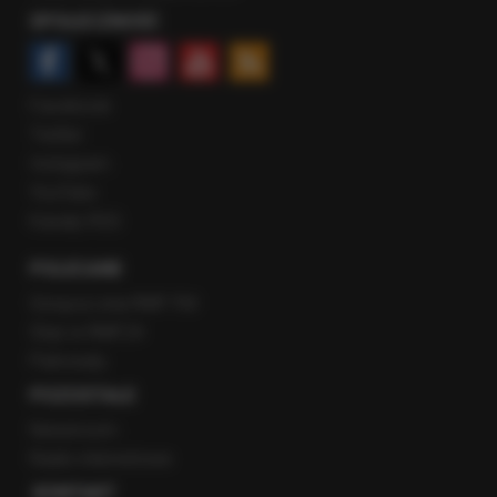
SPOŁECZNOŚĆ
Facebook
Twitter
Instagram
YouTube
Kanały RSS
POLECANE
Gorąca Linia RMF FM
Staż w RMF24
Patronaty
POZOSTAŁE
Newsroom
Radio internetowe
KONTAKT