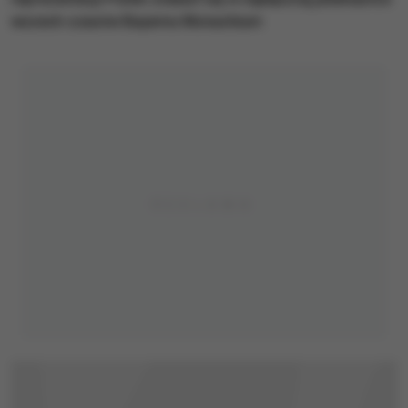
wszech czasów Bayernu Monachium