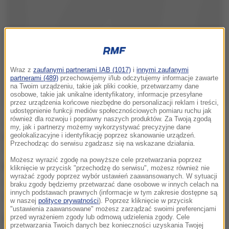
Wraz z
zaufanymi partnerami IAB (1017)
i
innymi zaufanymi
partnerami (489)
przechowujemy i/lub odczytujemy informacje zawarte
na Twoim urządzeniu, takie jak pliki cookie, przetwarzamy dane
osobowe, takie jak unikalne identyfikatory, informacje przesyłane
przez urządzenia końcowe niezbędne do personalizacji reklam i treści,
udostępnienie funkcji mediów społecznościowych pomiaru ruchu jak
również dla rozwoju i poprawny naszych produktów. Za Twoją zgodą
Jak można przeczytać na oficjalnej stronie
my, jak i partnerzy możemy wykorzystywać precyzyjne dane
internetowej Bundesligi, Łukasz Piszczek to
geolokalizacyjne i identyfikację poprzez skanowanie urządzeń.
Przechodząc do serwisu zgadzasz się na wskazane działania.
"prawdopodobnie jeden z najlepszych transferów
Możesz wyrazić zgodę na powyższe cele przetwarzania poprzez
Borussii w historii".
Od 2010 roku instytucja na prawej
kliknięcie w przycisk "przechodzę do serwisu", możesz również nie
wyrażać zgody poprzez wybór ustawień zaawansowanych. W sytuacji
obronie, czyli od momentu, kiedy dołączył do klubu z
braku zgody będziemy przetwarzać dane osobowe w innych celach na
innych podstawach prawnych (informacje w tym zakresie dostępne są
Herthy Berlin
- czytamy.
w naszej
polityce prywatności
). Poprzez kliknięcie w przycisk
"ustawienia zaawansowane" możesz zarządzać swoimi preferencjami
Niemieccy dziennikarze nie mają wątpliwości, że
przed wyrażeniem zgody lub odmową udzielenia zgody. Cele
przetwarzania Twoich danych bez konieczności uzyskania Twojej