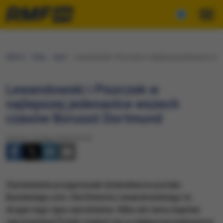
RMF24
Fakty
Sport
​Lewandowski i Piszczek w najlepszej jedenastce w
​Lewandowski i Piszczek w
najlepszej jedenastce wszech
czasów Borussii Dortmund
Sobota, 3 lutego 2018 (16:24)
Zestawienie przygotowali dziennikarze portalu
Bundesliga.com. Dla Roberta Lewandowskiego to
drugie tego typu wyróżnienie. Kilka dni temu kapitan
reprezentacji Polski znalazł się w najlepszej jedenastce