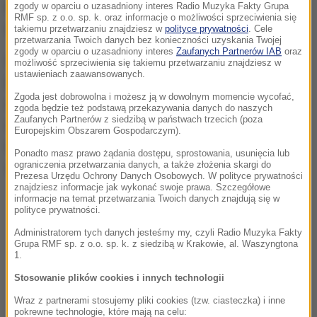
Piszczek miał duży wkład w zdobyciu dwóch
zgody w oparciu o uzasadniony interes Radio Muzyka Fakty Grupa
RMF sp. z o.o. sp. k. oraz informacje o możliwości sprzeciwienia się
mistrzowskich tytułów i dwóch Pucharów Niemiec.
takiemu przetwarzaniu znajdziesz w
polityce prywatności
. Cele
przetwarzania Twoich danych bez konieczności uzyskania Twojej
zgody w oparciu o uzasadniony interes
Zaufanych Partnerów IAB
oraz
W podobnym tonie dziennikarze napisali o Robercie
możliwość sprzeciwienia się takiemu przetwarzaniu znajdziesz w
ustawieniach zaawansowanych.
Lewandowskim, przypominając, że w pierwszym
Zgoda jest dobrowolna i możesz ją w dowolnym momencie wycofać,
sezonie Polak musiał ciężko pracować na miejsce w
zgoda będzie też podstawą przekazywania danych do naszych
Zaufanych Partnerów z siedzibą w państwach trzecich (poza
składzie. Eksperci zaznaczyli, że kluczowym
Europejskim Obszarem Gospodarczym).
momentem w karierze "Lewego" były cztery gole
Ponadto masz prawo żądania dostępu, sprostowania, usunięcia lub
strzelone Realowi Madryt w Lidze Mistrzów.
ograniczenia przetwarzania danych, a także złożenia skargi do
Prezesa Urzędu Ochrony Danych Osobowych. W polityce prywatności
znajdziesz informacje jak wykonać swoje prawa. Szczegółowe
informacje na temat przetwarzania Twoich danych znajdują się w
polityce prywatności.
Administratorem tych danych jesteśmy my, czyli Radio Muzyka Fakty
Grupa RMF sp. z o.o. sp. k. z siedzibą w Krakowie, al. Waszyngtona
1.
Stosowanie plików cookies i innych technologii
Wraz z partnerami stosujemy pliki cookies (tzw. ciasteczka) i inne
pokrewne technologie, które mają na celu: