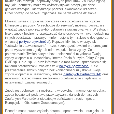
również dla rozwoju i poprawny naszych produktów. Za Twoją zgodą
my, jak i partnerzy możemy wykorzystywać precyzyjne dane
geolokalizacyjne i identyfikację poprzez skanowanie urządzeń.
Przechodząc do serwisu zgadzasz się na wskazane działania.
Możesz wyrazić zgodę na powyższe cele przetwarzania poprzez
kliknięcie w przycisk "przechodzę do serwisu", możesz również nie
wyrażać zgody poprzez wybór ustawień zaawansowanych. W sytuacji
braku zgody będziemy przetwarzać dane osobowe w innych celach na
innych podstawach prawnych (informacje w tym zakresie dostępne są
w naszej
polityce prywatności
). Poprzez kliknięcie w przycisk
"ustawienia zaawansowane" możesz zarządzać swoimi preferencjami
przed wyrażeniem zgody lub odmową udzielenia zgody. Cele
Pierwszą bramkę w historii Bundesligi zdobył 24
przetwarzania Twoich danych bez konieczności uzyskania Twojej
zgody w oparciu o uzasadniony interes Radio Muzyka Fakty Grupa
sierpnia 1963 roku zawodnik Borussii Dortmund Timo
RMF sp. z o.o. sp. k. oraz informacje o możliwości sprzeciwienia się
takiemu przetwarzaniu znajdziesz w
polityce prywatności
. Cele
Konietzka w spotkaniu z Werderem Brema.
przetwarzania Twoich danych bez konieczności uzyskania Twojej
zgody w oparciu o uzasadniony interes
Zaufanych Partnerów IAB
oraz
możliwość sprzeciwienia się takiemu przetwarzaniu znajdziesz w
W 21. kolejce obecnego sezonu niemieckiej
ustawieniach zaawansowanych.
ekstraklasy lider Bayern Monachium z Robertem
Zgoda jest dobrowolna i możesz ją w dowolnym momencie wycofać,
zgoda będzie też podstawą przekazywania danych do naszych
Lewandowskim zmierzy się w Berlinie z Herthą, a
Zaufanych Partnerów z siedzibą w państwach trzecich (poza
Europejskim Obszarem Gospodarczym).
drugi w tabeli RB Lipsk w Moenechengladbach zagra
Ponadto masz prawo żądania dostępu, sprostowania, usunięcia lub
z Borussią.