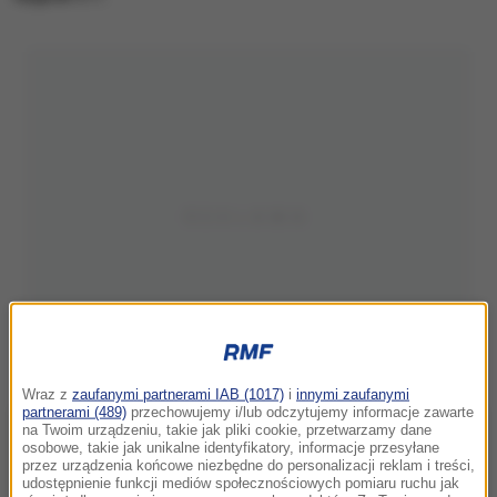
Wraz z
zaufanymi partnerami IAB (1017)
i
innymi zaufanymi
partnerami (489)
przechowujemy i/lub odczytujemy informacje zawarte
na Twoim urządzeniu, takie jak pliki cookie, przetwarzamy dane
osobowe, takie jak unikalne identyfikatory, informacje przesyłane
przez urządzenia końcowe niezbędne do personalizacji reklam i treści,
udostępnienie funkcji mediów społecznościowych pomiaru ruchu jak