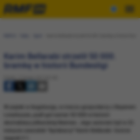
RMF24
Fakty
Sport
Karim Bellarabi strzelił 50 000. bramkę w historii Bund
Karim Bellarabi strzelił 50 000.
bramkę w historii Bundesligi
Piątek, 17 lutego 2017 (22:40)
W piątek w Augsburgu, w meczu gospodarzy z Bayerem
Leverkusen, padł gol numer 50 000 w historii
ekstraklasy piłkarskiej Niemiec. Jego autorem był w 23.
minucie zawodnik "Aptekarzy" Karim Bellarabi. Goście
wygrali 3:1.