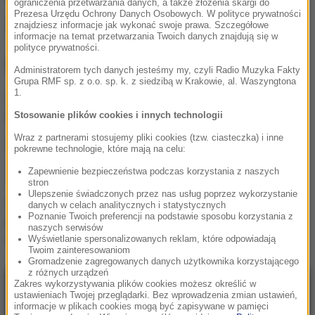
ograniczenia przetwarzania danych, a także złożenia skargi do
Prezesa Urzędu Ochrony Danych Osobowych. W polityce prywatności
Źródło: RMF24/PAP
znajdziesz informacje jak wykonać swoje prawa. Szczegółowe
informacje na temat przetwarzania Twoich danych znajdują się w
polityce prywatności.
NAJWAŻNIEJSZE FAKTY
Administratorem tych danych jesteśmy my, czyli Radio Muzyka Fakty
Grupa RMF sp. z o.o. sp. k. z siedzibą w Krakowie, al. Waszyngtona
1.
Hubert Hurkacz gra dalej!
Potrzebny był tie-break
Stosowanie plików cookies i innych technologii
Wraz z partnerami stosujemy pliki cookies (tzw. ciasteczka) i inne
Linette walczyła, ale Jovic
pokrewne technologie, które mają na celu:
okazała się za mocna.
Zapewnienie bezpieczeństwa podczas korzystania z naszych
Toronto nie dla Polki
stron
Ulepszenie świadczonych przez nas usług poprzez wykorzystanie
Walka o Ligę Europy.
danych w celach analitycznych i statystycznych
Poznanie Twoich preferencji na podstawie sposobu korzystania z
Ferencvaros znalazł
naszych serwisów
sposób na Górnika
Wyświetlanie spersonalizowanych reklam, które odpowiadają
Twoim zainteresowaniom
Gromadzenie zagregowanych danych użytkownika korzystającego
z różnych urządzeń
Zakres wykorzystywania plików cookies możesz określić w
NAJNOWSZE
ustawieniach Twojej przeglądarki. Bez wprowadzenia zmian ustawień,
informacje w plikach cookies mogą być zapisywane w pamięci