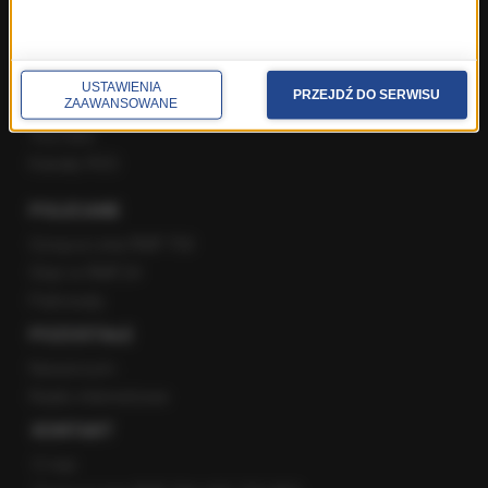
Facebook
Twitter
USTAWIENIA
PRZEJDŹ DO SERWISU
ZAAWANSOWANE
Instagram
YouTube
Kanały RSS
POLECANE
Gorąca Linia RMF FM
Staż w RMF24
Patronaty
POZOSTAŁE
Newsroom
Radio internetowe
KONTAKT
O nas