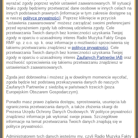
wyrażać zgody poprzez wybór ustawień zaawansowanych. W sytuacji
samobójczym golu Mohameda Hany’ego.
braku zgody będziemy przetwarzać dane osobowe w innych celach na
innych podstawach prawnych (informacje w tym zakresie dostępne są
w naszej
polityce prywatności
). Poprzez kliknięcie w przycisk
Egipcjanie mogli rozstrzygnąć losy meczu
"ustawienia zaawansowane" możesz zarządzać swoimi preferencjami
przed wyrażeniem zgody lub odmową udzielenia zgody. Cele
wcześniej, jednak nie wykorzystali kilku dogodnych
przetwarzania Twoich danych bez konieczności uzyskania Twojej
okazji. Po stronie Australii bliski zdobycia bramki był
zgody w oparciu o uzasadniony interes Radio Muzyka Fakty Grupa
RMF sp. z o.o. sp. k. oraz informacje o możliwości sprzeciwienia się
Cristian Volpato, który
trafił w poprzeczkę
. W
takiemu przetwarzaniu znajdziesz w
polityce prywatności
. Cele
przetwarzania Twoich danych bez konieczności uzyskania Twojej
dogrywce żadna z drużyn nie potrafiła przechylić
zgody w oparciu o uzasadniony interes
Zaufanych Partnerów IAB
oraz
możliwość sprzeciwienia się takiemu przetwarzaniu znajdziesz w
szali zwycięstwa na swoją korzyść.
ustawieniach zaawansowanych.
Zgoda jest dobrowolna i możesz ją w dowolnym momencie wycofać,
zgoda będzie też podstawą przekazywania danych do naszych
Zaufanych Partnerów z siedzibą w państwach trzecich (poza
Europejskim Obszarem Gospodarczym).
Ponadto masz prawo żądania dostępu, sprostowania, usunięcia lub
ograniczenia przetwarzania danych, a także złożenia skargi do
Prezesa Urzędu Ochrony Danych Osobowych. W polityce prywatności
znajdziesz informacje jak wykonać swoje prawa. Szczegółowe
informacje na temat przetwarzania Twoich danych znajdują się w
polityce prywatności.
Administratorem tych danych jesteśmy my, czyli Radio Muzyka Fakty