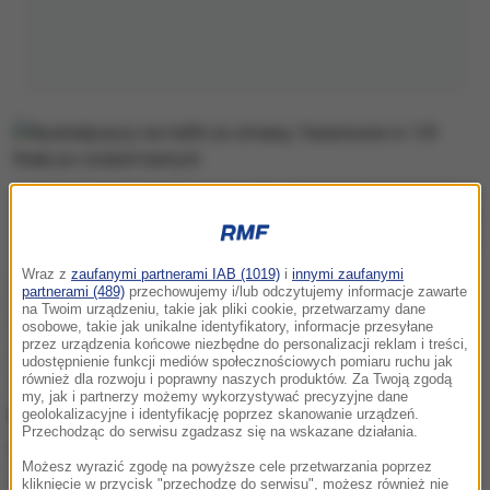
Radość piłkarzy Egiptu po golu (fot. THOMAS COEX/AFP/East
News)
/
East News
Wraz z
zaufanymi partnerami IAB (1019)
i
innymi zaufanymi
Spotkanie pomiędzy Australią a Egiptem nie należało
partnerami (489)
przechowujemy i/lub odczytujemy informacje zawarte
na Twoim urządzeniu, takie jak pliki cookie, przetwarzamy dane
do najbardziej widowiskowych na mundialu. Obie
osobowe, takie jak unikalne identyfikatory, informacje przesyłane
przez urządzenia końcowe niezbędne do personalizacji reklam i treści,
drużyny miały problemy ze stwarzaniem klarownych
udostępnienie funkcji mediów społecznościowych pomiaru ruchu jak
również dla rozwoju i poprawny naszych produktów. Za Twoją zgodą
sytuacji, a
o awansie musiały zadecydować rzuty
my, jak i partnerzy możemy wykorzystywać precyzyjne dane
karne
. W regulaminowym czasie gry Egipt objął
geolokalizacyjne i identyfikację poprzez skanowanie urządzeń.
Przechodząc do serwisu zgadzasz się na wskazane działania.
prowadzenie już w 13. minucie po trafieniu Emama
Możesz wyrazić zgodę na powyższe cele przetwarzania poprzez
Ashoura. Australijczycy wyrównali w 55. minucie po
kliknięcie w przycisk "przechodzę do serwisu", możesz również nie