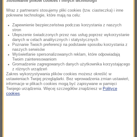
Zapata. Napastnik Atalanty Bergamo, wicekról
Stosowanie plików cookies i innych technologii
strzelców ostatniego sezonu Serie A, pojawił się na
Wraz z partnerami stosujemy pliki cookies (tzw. ciasteczka) i inne
pokrewne technologie, które mają na celu:
boisku pięć minut wcześniej.
Zapewnienie bezpieczeństwa podczas korzystania z naszych
stron
Ulepszenie świadczonych przez nas usług poprzez wykorzystanie
Jesteśmy rozczarowani, bo rywale strzelili piękne
danych w celach analitycznych i statystycznych
Poznanie Twoich preferencji na podstawie sposobu korzystania z
bramki, kiedy my graliśmy lepiej i mieliśmy przewagę.
naszych serwisów
Wyświetlanie spersonalizowanych reklam, które odpowiadają
Musimy zaakceptować porażkę, choć możemy być
Twoim zainteresowaniom
Gromadzenie zagregowanych danych użytkownika korzystającego
zadowoleni z naszej gry. Wciąż wszystko przed nami.
z różnych urządzeń
Głowy do góry i do przodu
- powiedział Messi.
Zakres wykorzystywania plików cookies możesz określić w
ustawieniach Twojej przeglądarki. Bez wprowadzenia zmian ustawień,
Argentyna nie tylko przegrała inauguracyjne
informacje w plikach cookies mogą być zapisywane w pamięci
Twojego urządzenia. Więcej szczegółów znajdziesz w
Polityce
spotkanie Copa America po raz pierwszy od 40 lat,
cookies
.
ale i w ogóle doznała pierwszej porażki w
regulaminowym czasie od finału edycji 2007, kiedy
uległa Brazylii 0:3. W 2011 roku odpadła w
ćwierćfinale po rzutach karnych z Urugwajem, a w