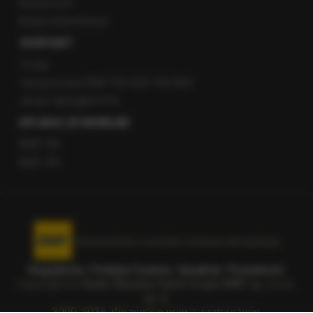
Newsroom
Radio internetowe
KONTAKT
O nas
Gorąca Linia RMF FM: 600 700 800
email: fakty@rmf.fm
APLIKACJE MOBILNE
RMF FM
RMF ON
Korzystanie z portalu oznacza akceptację
Regulaminu
.
Polityka Cookies
.
SpeakUp
.
Prywatność
.
Copyright by
Radio Muzyka Fakty Grupa RMF sp. z o.o.
sp. k.
2009-2026. Wszystkie prawa zastrzeżone.