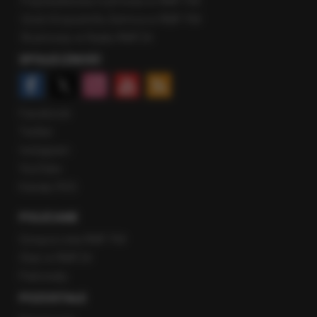
Popołudniowa rozmowa w RMF FM
Gość Krzysztofa Ziemca w RMF FM
Rozmowy w Radiu RMF24
SPOŁECZNOŚĆ
Facebook
Twitter
Instagram
YouTube
Kanały RSS
POLECANE
Gorąca Linia RMF FM
Staż w RMF24
Patronaty
POZOSTAŁE