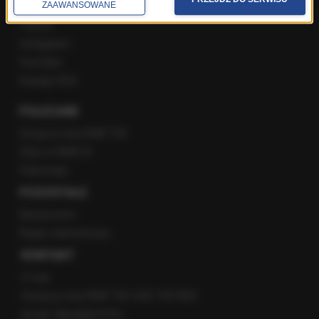
ZAAWANSOWANE
Facebook
Twitter
Instagram
YouTube
Kanały RSS
POLECANE
Gorąca Linia RMF FM
Staż w RMF24
Patronaty
POZOSTAŁE
Newsroom
Radio internetowe
KONTAKT
O nas
Gorąca Linia RMF FM: 600 700 800
email: fakty@rmf.fm