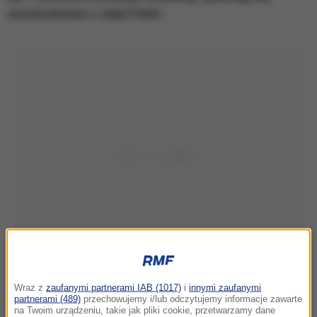
poszkodowani z całej Polski.
Wraz z
zaufanymi partnerami IAB (1017)
i
innymi zaufanymi
partnerami (489)
przechowujemy i/lub odczytujemy informacje zawarte
na Twoim urządzeniu, takie jak pliki cookie, przetwarzamy dane