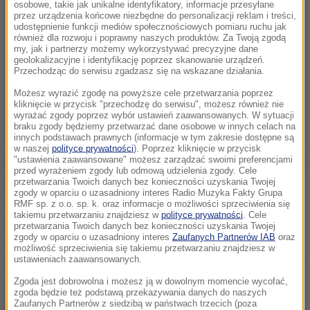
osobowe, takie jak unikalne identyfikatory, informacje przesyłane
przez urządzenia końcowe niezbędne do personalizacji reklam i treści,
udostępnienie funkcji mediów społecznościowych pomiaru ruchu jak
również dla rozwoju i poprawny naszych produktów. Za Twoją zgodą
my, jak i partnerzy możemy wykorzystywać precyzyjne dane
geolokalizacyjne i identyfikację poprzez skanowanie urządzeń.
Przechodząc do serwisu zgadzasz się na wskazane działania.
Możesz wyrazić zgodę na powyższe cele przetwarzania poprzez
kliknięcie w przycisk "przechodzę do serwisu", możesz również nie
wyrażać zgody poprzez wybór ustawień zaawansowanych. W sytuacji
braku zgody będziemy przetwarzać dane osobowe w innych celach na
innych podstawach prawnych (informacje w tym zakresie dostępne są
w naszej
polityce prywatności
). Poprzez kliknięcie w przycisk
"ustawienia zaawansowane" możesz zarządzać swoimi preferencjami
Pseudoznachorka kradła w domach, które odwiedzała
przed wyrażeniem zgody lub odmową udzielenia zgody. Cele
zegarki, pierścionki, łańcuszki i bransoletki, a także
przetwarzania Twoich danych bez konieczności uzyskania Twojej
zgody w oparciu o uzasadniony interes Radio Muzyka Fakty Grupa
cenne pamiątki. Kobieta twierdziła, że w celu
RMF sp. z o.o. sp. k. oraz informacje o możliwości sprzeciwienia się
takiemu przetwarzaniu znajdziesz w
polityce prywatności
. Cele
uzdrowienia musi wszystkie kosztowności chorego
przetwarzania Twoich danych bez konieczności uzyskania Twojej
zgody w oparciu o uzasadniony interes
Zaufanych Partnerów IAB
oraz
zawinąć w szmatę i na kilka miesięcy wrzucić za
możliwość sprzeciwienia się takiemu przetwarzaniu znajdziesz w
ustawieniach zaawansowanych.
szafę. Po jej wizycie okazywało się, że oszczędności
życia znikały. Wchodząc na posesję mówiła
Zgoda jest dobrowolna i możesz ją w dowolnym momencie wycofać,
zgoda będzie też podstawą przekazywania danych do naszych
mieszkańcom, że ma moc uzdrawiania modlitwą.
Zaufanych Partnerów z siedzibą w państwach trzecich (poza