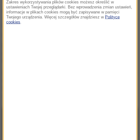
Zakres wykorzystywania plików cookies możesz określić w
ustawieniach Twojej przeglądarki. Bez wprowadzenia zmian ustawień,
Imponująca trasa
informacje w plikach cookies mogą być zapisywane w pamięci
rowerowa połączy 19 gmin.
Twojego urządzenia. Więcej szczegółów znajdziesz w
Polityce
cookies
.
W Łódzkiem powstanie
„Velo Warta”
Kościół obchodzi dziś
ważne święto. Czy trzeba
iść na mszę?
Niebezpieczne zachowanie
kierowcy miejskiego
autobusu. „Zignorował
przepisy”
NAJNOWSZE
10:31