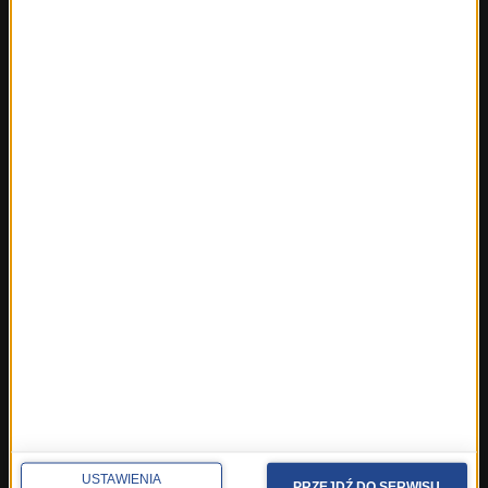
Fakty z Rzeszowa
Fakty ze Szczecina
Fakty ze Śląskiego
Fakty z Trójmiasta
Fakty z Warszawy
Fakty z Wrocławia
Fakty z Zakopanego
ROZMOWY W RMF FM
Najnowsze rozmowy w RMF FM
Rozmowa o 7:00 w RMF FM i Radiu RMF24
Poranna rozmowa w RMF FM
Popołudniowa rozmowa w RMF FM
Gość Krzysztofa Ziemca w RMF FM
Rozmowy w Radiu RMF24
SPOŁECZNOŚĆ
USTAWIENIA
PRZEJDŹ DO SERWISU