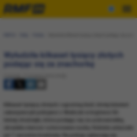
RMF24
Fakty
Polska
Wyłudziła kilkaset tysięcy złotych podając się za z
Wyłudziła kilkaset tysięcy złotych
podając się za znachorkę
Czwartek, 17 września 2015 (19:50)
Kilkaset tysięcy złotych i ogromną ilość złotej biżuterii
zabezpieczyli policjanci z Wieliczki w kryjówce 56-
letniej złodziejki, która podając się za uzdrowicielkę,
okradała starsze i schorowane osoby. Kobieta usłyszała
już 7 zarzutów kradzieży. Na policję zgłaszają się