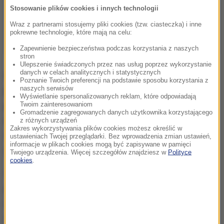
Stosowanie plików cookies i innych technologii
Wraz z partnerami stosujemy pliki cookies (tzw. ciasteczka) i inne
pokrewne technologie, które mają na celu:
Zapewnienie bezpieczeństwa podczas korzystania z naszych
stron
Ulepszenie świadczonych przez nas usług poprzez wykorzystanie
danych w celach analitycznych i statystycznych
Rzecznik rządu przypomniał, że
Mike Pompeo
Poznanie Twoich preferencji na podstawie sposobu korzystania z
naszych serwisów
przebywa obecnie z wizytą w Europie, a przed
Wyświetlanie spersonalizowanych reklam, które odpowiadają
przyjazdem do Polski jego program obejmuje
Twoim zainteresowaniom
Gromadzenie zagregowanych danych użytkownika korzystającego
wizyty w Czechach, Słowenii i Austrii.
15 sierpnia
z różnych urządzeń
Zakres wykorzystywania plików cookies możesz określić w
Sekretarz Stanu USA będzie uczestniczył w
ustawieniach Twojej przeglądarki. Bez wprowadzenia zmian ustawień,
informacje w plikach cookies mogą być zapisywane w pamięci
obchodach 100-lecia Bitwy Warszawskiej.
Twojego urządzenia. Więcej szczegółów znajdziesz w
Polityce
cookies
.
Sekretarza stanu USA w Warszawie przyjmie
prezydent Andrzej Duda. Pompeo i Duda omówią
m.in. sytuację na Białorusi i zaangażowanie USA w
Inicjatywę Trójmorza. W obecności prezydenta