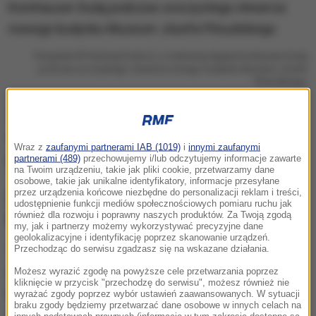
Prezydent RP Andrzej Duda (L) z małżonką Agatą Kornhauser-Dudą
podczas uroczystego otwarcia nowego budynku Muzeum Józefa
Piłsudskiego
Testy, które mają wykryć patogen przejdą też
wszystkie osoby, które przygotowują spotkanie
Wraz z
zaufanymi partnerami IAB (1019)
i
innymi zaufanymi
polityków.
partnerami (489)
przechowujemy i/lub odczytujemy informacje zawarte
na Twoim urządzeniu, takie jak pliki cookie, przetwarzamy dane
osobowe, takie jak unikalne identyfikatory, informacje przesyłane
przez urządzenia końcowe niezbędne do personalizacji reklam i treści,
Sytuacja na Białorusi i
udostępnienie funkcji mediów społecznościowych pomiaru ruchu jak
bezpieczeństwo tematem rozmów
również dla rozwoju i poprawny naszych produktów. Za Twoją zgodą
my, jak i partnerzy możemy wykorzystywać precyzyjne dane
geolokalizacyjne i identyfikację poprzez skanowanie urządzeń.
Przechodząc do serwisu zgadzasz się na wskazane działania.
"W sobotę, 15 sierpnia, w Warszawie szef polskiego
rządu będzie rozmawiał z Sekretarzem Stanu USA
Możesz wyrazić zgodę na powyższe cele przetwarzania poprzez
kliknięcie w przycisk "przechodzę do serwisu", możesz również nie
Mikiem Pompeo na temat polsko-amerykańskiej
wyrażać zgody poprzez wybór ustawień zaawansowanych. W sytuacji
braku zgody będziemy przetwarzać dane osobowe w innych celach na
współpracy w dziedzinie bezpieczeństwa. W czasie