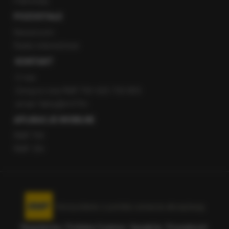
Patronaty
POZOSTAŁE
Newsroom
Radio internetowe
KONTAKT
O nas
Gorąca Linia RMF FM: 600 700 800
email: fakty@rmf.fm
APLIKACJE MOBILNE
RMF FM
RMF ON
Korzystanie z portalu oznacza akceptację
Regulaminu
.
Polityka Cookies
.
SpeakUp
.
Prywatność
.