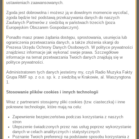
Możecie dzwonić, wysyłać SMS-y lub MMS-y na
ustawieniach zaawansowanych.
numer 600 700 800, pisać na adres mailowy
Zgoda jest dobrowolna i możesz ją w dowolnym momencie wycofać,
zgoda będzie też podstawą przekazywania danych do naszych
fakty@rmf.fm
albo skorzystać z
formularza WWW
.
Zaufanych Partnerów z siedzibą w państwach trzecich (poza
Europejskim Obszarem Gospodarczym).
Ponadto masz prawo żądania dostępu, sprostowania, usunięcia lub
ograniczenia przetwarzania danych, a także złożenia skargi do
(łł)
Prezesa Urzędu Ochrony Danych Osobowych. W polityce prywatności
znajdziesz informacje jak wykonać swoje prawa. Szczegółowe
informacje na temat przetwarzania Twoich danych znajdują się w
polityce prywatności.
Źródło: RMF FM
Administratorem tych danych jesteśmy my, czyli Radio Muzyka Fakty
Grupa RMF sp. z o.o. sp. k. z siedzibą w Krakowie, al. Waszyngtona
wypadek
Tagi:
1.
Stosowanie plików cookies i innych technologii
chcesz widzieć więcej artykułów od RMF24?
dodaj w
Wraz z partnerami stosujemy pliki cookies (tzw. ciasteczka) i inne
Google
pokrewne technologie, które mają na celu:
Zapewnienie bezpieczeństwa podczas korzystania z naszych
stron
Ulepszenie świadczonych przez nas usług poprzez wykorzystanie
danych w celach analitycznych i statystycznych
Poznanie Twoich preferencji na podstawie sposobu korzystania z