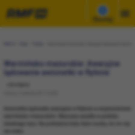
Słuchaj
RMF24
Fakty
Polska
​Warmińsko-mazurskie: Awaryjne lądowanie awionet
​Warmińsko-mazurskie: Awaryjne
lądowanie awionetki w Rybnie
udostępnij
Sobota, 5 sierpnia 2017 (16:02)
Awionetka lądowała awaryjnie w Rybnie w województwie
warmińsko-mazurskim. Maszyna spadła w pobliżu
lokalnego lasu. Na pokładzie były dwie osoby, nic im się
nie stało.