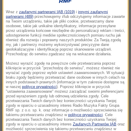
Wraz z
zaufanymi partnerami IAB (1019)
i
innymi zaufanymi
partnerami (489)
przechowujemy i/lub odczytujemy informacje zawarte
na Twoim urządzeniu, takie jak pliki cookie, przetwarzamy dane
osobowe, takie jak unikalne identyfikatory, informacje przesyłane
przez urządzenia końcowe niezbędne do personalizacji reklam i treści,
udostępnienie funkcji mediów społecznościowych pomiaru ruchu jak
również dla rozwoju i poprawny naszych produktów. Za Twoją zgodą
my, jak i partnerzy możemy wykorzystywać precyzyjne dane
geolokalizacyjne i identyfikację poprzez skanowanie urządzeń.
Przechodząc do serwisu zgadzasz się na wskazane działania.
Jak się dowiedzieliśmy, awionetka miała problemy
Możesz wyrazić zgodę na powyższe cele przetwarzania poprzez
techniczne. Obecnie nie nadaje się już do użytku.
kliknięcie w przycisk "przechodzę do serwisu", możesz również nie
wyrażać zgody poprzez wybór ustawień zaawansowanych. W sytuacji
braku zgody będziemy przetwarzać dane osobowe w innych celach na
innych podstawach prawnych (informacje w tym zakresie dostępne są
Na miejscu pracują dwa zastępy straży pożarnej.
w naszej
polityce prywatności
). Poprzez kliknięcie w przycisk
"ustawienia zaawansowane" możesz zarządzać swoimi preferencjami
przed wyrażeniem zgody lub odmową udzielenia zgody. Cele
Gorąca Linia RMF FM
jest do Waszej dyspozycji!
przetwarzania Twoich danych bez konieczności uzyskania Twojej
zgody w oparciu o uzasadniony interes Radio Muzyka Fakty Grupa
Przez całą dobę czekamy na informacje od Was,
RMF sp. z o.o. sp. k. oraz informacje o możliwości sprzeciwienia się
zdjęcia i filmy.
takiemu przetwarzaniu znajdziesz w
polityce prywatności
. Cele
przetwarzania Twoich danych bez konieczności uzyskania Twojej
zgody w oparciu o uzasadniony interes
Zaufanych Partnerów IAB
oraz
możliwość sprzeciwienia się takiemu przetwarzaniu znajdziesz w