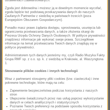
ustawieniach zaawansowanych.
raz drugi w Walentynki, a po raz ostatni w miniony
weekend, gdzie wiadomość dotarła do ponad 60
Zgoda jest dobrowolna i możesz ją w dowolnym momencie wycofać,
zgoda będzie też podstawą przekazywania danych do naszych
tysięcy internautów.
Zaufanych Partnerów z siedzibą w państwach trzecich (poza
Europejskim Obszarem Gospodarczym).
Ponadto masz prawo żądania dostępu, sprostowania, usunięcia lub
Właściciel hotelu zgłosił w tej sprawie zawiadomienie
ograniczenia przetwarzania danych, a także złożenia skargi do
Prezesa Urzędu Ochrony Danych Osobowych. W polityce prywatności
na policję. Prowadzimy postępowanie w kierunku
znajdziesz informacje jak wykonać swoje prawa. Szczegółowe
informacje na temat przetwarzania Twoich danych znajdują się w
oszustwa. Szacujemy, że ofiarami oszustów mogło
polityce prywatności.
paść nawet tysiąc osób. Poszkodowanych prosimy,
Administratorem tych danych jesteśmy my, czyli Radio Muzyka Fakty
Grupa RMF sp. z o.o. sp. k. z siedzibą w Krakowie, al. Waszyngtona
by zgłaszali się na policję. Ustalamy, kto umieszczał
1.
informację o konkursie w internecie i dokładną liczbę
Stosowanie plików cookies i innych technologii
poszkodowanych -
mówi Edyta Bagrowska z
Wraz z partnerami stosujemy pliki cookies (tzw. ciasteczka) i inne
jeleniogórskiej policji.
pokrewne technologie, które mają na celu:
Zapewnienie bezpieczeństwa podczas korzystania z naszych
Odbieramy bardzo dużo telefonów od osób, które
stron
Ulepszenie świadczonych przez nas usług poprzez wykorzystanie
twierdzą, że wygrały u nas w konkursie. Przychodzą
danych w celach analitycznych i statystycznych
Poznanie Twoich preferencji na podstawie sposobu korzystania z
także e-maile. Ludzie piszą na Facebooku.