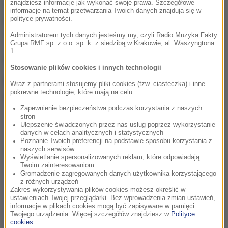
wypełnił wszystkich kwestii, jak należy. Ten urzędnik
znajdziesz informacje jak wykonać swoje prawa. Szczegółowe
informacje na temat przetwarzania Twoich danych znajdują się w
już nie pracuje w Departamencie Polityki Lekowej.
polityce prywatności.
Sprawa jest rozwojowa
.
Administratorem tych danych jesteśmy my, czyli Radio Muzyka Fakty
Grupa RMF sp. z o.o. sp. k. z siedzibą w Krakowie, al. Waszyngtona
1.
PRZECZYTAJ RÓWNIEŻ:
Stosowanie plików cookies i innych technologii
Panie Ministrze - wierzę, że wytłumaczy się Pan ze
Wraz z partnerami stosujemy pliki cookies (tzw. ciasteczka) i inne
pokrewne technologie, które mają na celu:
słów, o tym, że "leki będą i że będą tanie" [BLOG]
Zapewnienie bezpieczeństwa podczas korzystania z naszych
stron
Ulepszenie świadczonych przez nas usług poprzez wykorzystanie
danych w celach analitycznych i statystycznych
Poznanie Twoich preferencji na podstawie sposobu korzystania z
Dalsza część artykułu pod materiałem video:
naszych serwisów
Wyświetlanie spersonalizowanych reklam, które odpowiadają
Twoim zainteresowaniom
Gromadzenie zagregowanych danych użytkownika korzystającego
z różnych urządzeń
Zakres wykorzystywania plików cookies możesz określić w
ustawieniach Twojej przeglądarki. Bez wprowadzenia zmian ustawień,
informacje w plikach cookies mogą być zapisywane w pamięci
Twojego urządzenia. Więcej szczegółów znajdziesz w
Polityce
cookies
.