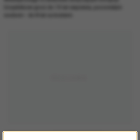
Urzędnikowi grozi do 10 lat więzienia, pozostałym
osobom - do 8 lat za kratami.