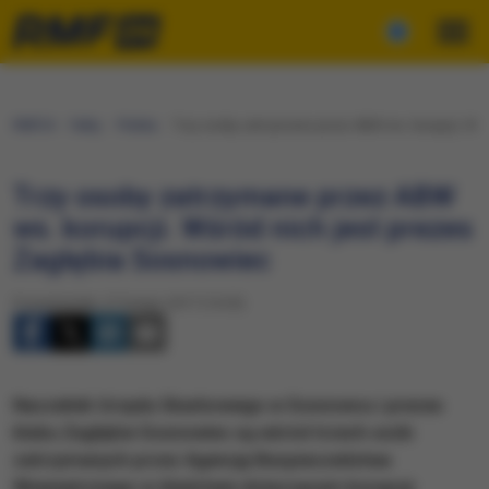
RMF24
Fakty
Polska
Trzy osoby zatrzymane przez ABW ws. korupcji. Wśr
Trzy osoby zatrzymane przez ABW
ws. korupcji. Wśród nich jest prezes
Zagłębia Sosnowiec
Poniedziałek, 27 lutego 2017 (14:20)
Naczelnik Urzędu Skarbowego w Sosnowcu i prezes
klubu Zagłębie Sosnowiec są wśród trzech osób
zatrzymanych przez Agencję Bezpieczeństwa
Wewnętrznego w śledztwie dotyczącym korupcji.