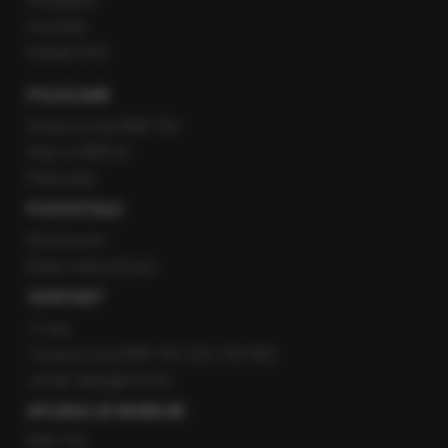
Instagram
YouTube
Kanały RSS
POLECANE
Gorąca Linia RMF FM
Staż w RMF24
Patronaty
POZOSTAŁE
Newsroom
Radio internetowe
KONTAKT
O nas
Gorąca Linia RMF FM: 600 700 800
email: fakty@rmf.fm
APLIKACJE MOBILNE
RMF FM