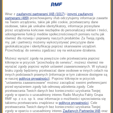
Wraz z
zaufanymi partnerami IAB (1017)
i
innymi zaufanymi
partnerami (489)
przechowujemy i/lub odczytujemy informacje zawarte
na Twoim urządzeniu, takie jak pliki cookie, przetwarzamy dane
osobowe, takie jak unikalne identyfikatory, informacje przesyłane
przez urządzenia końcowe niezbędne do personalizacji reklam i treści,
udostępnienie funkcji mediów społecznościowych pomiaru ruchu jak
również dla rozwoju i poprawny naszych produktów. Za Twoją zgodą
my, jak i partnerzy możemy wykorzystywać precyzyjne dane
geolokalizacyjne i identyfikację poprzez skanowanie urządzeń.
Przechodząc do serwisu zgadzasz się na wskazane działania.
Możesz wyrazić zgodę na powyższe cele przetwarzania poprzez
kliknięcie w przycisk "przechodzę do serwisu", możesz również nie
Śledztwo trwa od października. Prowadzi
wyrażać zgody poprzez wybór ustawień zaawansowanych. W sytuacji
braku zgody będziemy przetwarzać dane osobowe w innych celach na
je delegatura ABW w Katowicach. Dotyczy
innych podstawach prawnych (informacje w tym zakresie dostępne są
w naszej
polityce prywatności
). Poprzez kliknięcie w przycisk
przestępstw urzędniczych i korupcyjnych,
"ustawienia zaawansowane" możesz zarządzać swoimi preferencjami
przed wyrażeniem zgody lub odmową udzielenia zgody. Cele
związanych z wykorzystywaniem zajmowanego
przetwarzania Twoich danych bez konieczności uzyskania Twojej
zgody w oparciu o uzasadniony interes Radio Muzyka Fakty Grupa
stanowiska w administracji skarbowej w celu
RMF sp. z o.o. sp. k. oraz informacje o możliwości sprzeciwienia się
takiemu przetwarzaniu znajdziesz w
polityce prywatności
. Cele
uzyskania korzyści osobistych i majątkowych
-
przetwarzania Twoich danych bez konieczności uzyskania Twojej
zgody w oparciu o uzasadniony interes
Zaufanych Partnerów IAB
oraz
poinformował rzecznik koordynatora służb