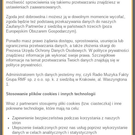
możliwość sprzeciwienia się takiemu przetwarzaniu znajdziesz w
specjalnych Stanisław Żaryn.
ustawieniach zaawansowanych.
Zgoda jest dobrowolna i możesz ją w dowolnym momencie wycofać,
zgoda będzie też podstawą przekazywania danych do naszych
Dzisiaj funkcjonariusze ABW zatrzymali trzy
Zaufanych Partnerów z siedzibą w państwach trzecich (poza
Europejskim Obszarem Gospodarczym).
osoby. To między innymi naczelnik Pierwszego
Ponadto masz prawo żądania dostępu, sprostowania, usunięcia lub
Śląskiego Urzędu Skarbowego w Sosnowcu Marcin
ograniczenia przetwarzania danych, a także złożenia skargi do
Prezesa Urzędu Ochrony Danych Osobowych. W polityce prywatności
K. oraz prezes klubu Zagłębie Sosnowiec. Marcinowi
znajdziesz informacje jak wykonać swoje prawa. Szczegółowe
informacje na temat przetwarzania Twoich danych znajdują się w
K. postawiono kilkanaście zarzutów korupcyjnych.
polityce prywatności.
Grozi mu do 10 lat więzienia. Dwie pozostałe osoby,
Administratorem tych danych jesteśmy my, czyli Radio Muzyka Fakty
które z nim współpracowały, także usłyszały zarzuty
Grupa RMF sp. z o.o. sp. k. z siedzibą w Krakowie, al. Waszyngtona
1.
i mogą trafić do więzienia na 8 lat.
Stosowanie plików cookies i innych technologii
Wraz z partnerami stosujemy pliki cookies (tzw. ciasteczka) i inne
Śledztwo ma charakter rozwojowy. W dalszym jego
pokrewne technologie, które mają na celu:
toku nie są wykluczone zatrzymania kolejnych osób
-
Zapewnienie bezpieczeństwa podczas korzystania z naszych
stron
zaznaczył rzecznik. Dopiero we wtorek prokuratura
Ulepszenie świadczonych przez nas usług poprzez wykorzystanie
danych w celach analitycznych i statystycznych
ma udzielić szerszych informacji. Prokurator