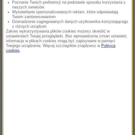
Poznanie Twoich preferencji na podstawie sposobu korzystania z
naszych serwisów
zaznaczył, że nie będą one szczegółowe - zarzuty
Wyświetlanie spersonalizowanych reklam, które odpowiadają
opierają się głównie na materiałach niejawnych.
Twoim zainteresowaniom
Gromadzenie zagregowanych danych użytkownika korzystającego
z różnych urządzeń
Zakres wykorzystywania plików cookies możesz określić w
Prezes Zagłębia Sosnowiec
ustawieniach Twojej przeglądarki. Bez wprowadzenia zmian ustawień,
informacje w plikach cookies mogą być zapisywane w pamięci
zwolniony do domu
Twojego urządzenia. Więcej szczegółów znajdziesz w
Polityce
cookies
.
Zatrzymany prezes Zagłębia Sosnowiec po
przesłuchaniu został zwolniony do domu. Jak podał,
przedstawiono mu zarzut obietnicy wręczenia
korzyści majątkowej w postaci dwóch biletów na
mecz.
(MRod/łł)
Dalsza część artykułu pod materiałem video: