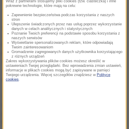
Wraz z partnerami stosujemy pliki cookies (tzw. ciasteczka) i inne
pokrewne technologie, które mają na celu:
Zapewnienie bezpieczeństwa podczas korzystania z naszych
stron
Ulepszenie świadczonych przez nas usług poprzez wykorzystanie
Kierowcy nie przyznali się do winy, złożyli
danych w celach analitycznych i statystycznych
Poznanie Twoich preferencji na podstawie sposobu korzystania z
wyjaśnienia, których prokuratura nie ujawnia.
naszych serwisów
Wyświetlanie spersonalizowanych reklam, które odpowiadają
Prokurator wystąpił o zastosowanie aresztu wobec
Twoim zainteresowaniom
Gromadzenie zagregowanych danych użytkownika korzystającego
kierowców, ale sąd nie uwzględnił tego wniosku.
z różnych urządzeń
Obaj mężczyźni wyszli na wolność.
Rozważamy
Zakres wykorzystywania plików cookies możesz określić w
ustawieniach Twojej przeglądarki. Bez wprowadzenia zmian ustawień,
złożenie zażalenia na decyzję sądu
- powiedziała
informacje w plikach cookies mogą być zapisywane w pamięci
Twojego urządzenia. Więcej szczegółów znajdziesz w
Polityce
Kępka.
cookies
.
Wcześniej
prokuratura postawiła zarzuty
dotyczące znęcania się nad zwierzętami
organizatorowi transportu
, obywatelowi Federacji
Rosyjskiej Rinatowi V. Według śledczych mężczyzna