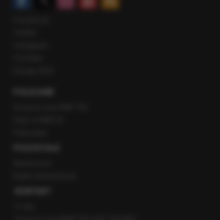
Facebook
Twitter
Instagram
YouTube
Kanały RSS
POLECANE
Gorąca Linia RMF FM
Staż w RMF24
Patronaty
POZOSTAŁE
Newsroom
Radio internetowe
KONTAKT
O nas
Gorąca Linia RMF FM: 600 700 800