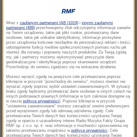
Do tragedii doszło rano na ul. Zgoda na poznańskim
Górczynie. Jak przekazała mł. asp. Marta Mróz z
Wraz z
zaufanymi partnerami IAB (1019)
i
innymi zaufanymi
partnerami (489)
przechowujemy i/lub odczytujemy informacje zawarte
poznańskiej policji, "po godz. 7. wpłynęło
na Twoim urządzeniu, takie jak pliki cookie, przetwarzamy dane
osobowe, takie jak unikalne identyfikatory, informacje przesyłane
zawiadomienie o wypadku drogowym. Piesza
przez urządzenia końcowe niezbędne do personalizacji reklam i treści,
udostępnienie funkcji mediów społecznościowych pomiaru ruchu jak
została potrącona przez kierującą autobusem linii nr
również dla rozwoju i poprawny naszych produktów. Za Twoją zgodą
my, jak i partnerzy możemy wykorzystywać precyzyjne dane
193".
geolokalizacyjne i identyfikację poprzez skanowanie urządzeń.
Przechodząc do serwisu zgadzasz się na wskazane działania.
Dodała, że ze wstępnych ustaleń policjantów, który
Możesz wyrazić zgodę na powyższe cele przetwarzania poprzez
kliknięcie w przycisk "przechodzę do serwisu", możesz również nie
nadal są na miejscu zdarzenia, wynika, że
"do
wyrażać zgody poprzez wybór ustawień zaawansowanych. W sytuacji
potrącenia doszło na pasach".
braku zgody będziemy przetwarzać dane osobowe w innych celach na
innych podstawach prawnych (informacje w tym zakresie dostępne są
w naszej
polityce prywatności
). Poprzez kliknięcie w przycisk
"ustawienia zaawansowane" możesz zarządzać swoimi preferencjami
Kierująca autobusem
była trzeźwa.
Niestety
przed wyrażeniem zgody lub odmową udzielenia zgody. Cele
przetwarzania Twoich danych bez konieczności uzyskania Twojej
potrąconej kobiety nie udało się uratować, miała 43-
zgody w oparciu o uzasadniony interes Radio Muzyka Fakty Grupa
RMF sp. z o.o. sp. k. oraz informacje o możliwości sprzeciwienia się
lata. Pomoc została jej udzielona natychmiast -
była
takiemu przetwarzaniu znajdziesz w
polityce prywatności
. Cele
prowadzona reanimacja, która niestety się nie
przetwarzania Twoich danych bez konieczności uzyskania Twojej