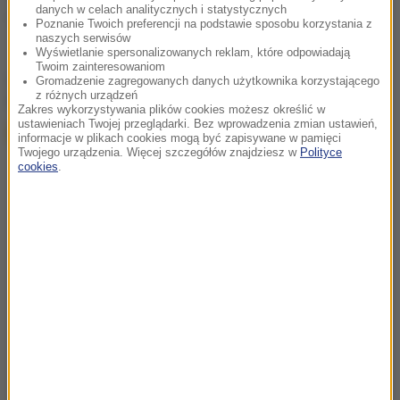
danych w celach analitycznych i statystycznych
policja
wypadek
Tagi:
Poznanie Twoich preferencji na podstawie sposobu korzystania z
naszych serwisów
Wyświetlanie spersonalizowanych reklam, które odpowiadają
Twoim zainteresowaniom
chcesz widzieć więcej artykułów od RMF24?
dodaj w
Gromadzenie zagregowanych danych użytkownika korzystającego
z różnych urządzeń
Google
Zakres wykorzystywania plików cookies możesz określić w
ustawieniach Twojej przeglądarki. Bez wprowadzenia zmian ustawień,
informacje w plikach cookies mogą być zapisywane w pamięci
Twojego urządzenia. Więcej szczegółów znajdziesz w
Polityce
cookies
.