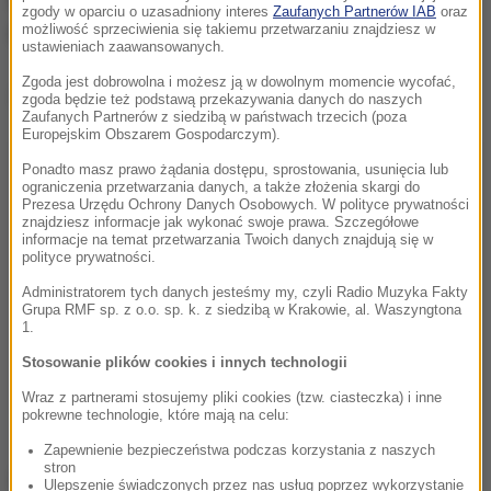
zgody w oparciu o uzasadniony interes
Zaufanych Partnerów IAB
oraz
powiodła
- zaznaczyła Mróz.
możliwość sprzeciwienia się takiemu przetwarzaniu znajdziesz w
ustawieniach zaawansowanych.
Zgoda jest dobrowolna i możesz ją w dowolnym momencie wycofać,
Dalsza część artykułu pod materiałem video:
zgoda będzie też podstawą przekazywania danych do naszych
Zaufanych Partnerów z siedzibą w państwach trzecich (poza
Europejskim Obszarem Gospodarczym).
Ponadto masz prawo żądania dostępu, sprostowania, usunięcia lub
ograniczenia przetwarzania danych, a także złożenia skargi do
Prezesa Urzędu Ochrony Danych Osobowych. W polityce prywatności
znajdziesz informacje jak wykonać swoje prawa. Szczegółowe
informacje na temat przetwarzania Twoich danych znajdują się w
polityce prywatności.
Administratorem tych danych jesteśmy my, czyli Radio Muzyka Fakty
Grupa RMF sp. z o.o. sp. k. z siedzibą w Krakowie, al. Waszyngtona
1.
Stosowanie plików cookies i innych technologii
Wraz z partnerami stosujemy pliki cookies (tzw. ciasteczka) i inne
pokrewne technologie, które mają na celu:
Zapewnienie bezpieczeństwa podczas korzystania z naszych
stron
Źródło: RMF24/PAP
Ulepszenie świadczonych przez nas usług poprzez wykorzystanie