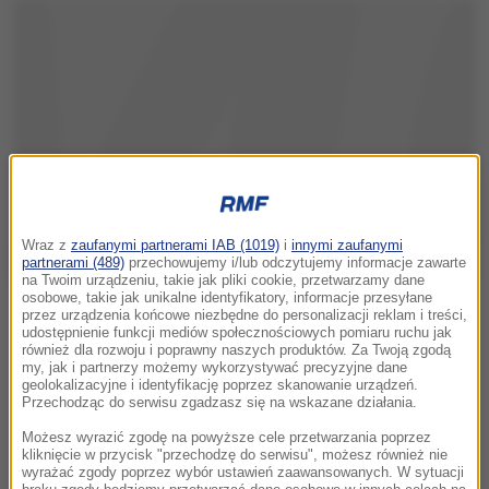
Wraz z
zaufanymi partnerami IAB (1019)
i
innymi zaufanymi
partnerami (489)
przechowujemy i/lub odczytujemy informacje zawarte
na Twoim urządzeniu, takie jak pliki cookie, przetwarzamy dane
osobowe, takie jak unikalne identyfikatory, informacje przesyłane
przez urządzenia końcowe niezbędne do personalizacji reklam i treści,
udostępnienie funkcji mediów społecznościowych pomiaru ruchu jak
również dla rozwoju i poprawny naszych produktów. Za Twoją zgodą
my, jak i partnerzy możemy wykorzystywać precyzyjne dane
geolokalizacyjne i identyfikację poprzez skanowanie urządzeń.
Przechodząc do serwisu zgadzasz się na wskazane działania.
Możesz wyrazić zgodę na powyższe cele przetwarzania poprzez
kliknięcie w przycisk "przechodzę do serwisu", możesz również nie
wyrażać zgody poprzez wybór ustawień zaawansowanych. W sytuacji