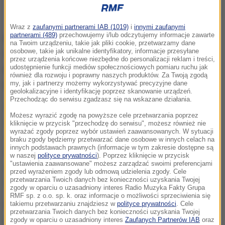
zdj. ilustracyjne
Wraz z
zaufanymi partnerami IAB (1019)
i
innymi zaufanymi
partnerami (489)
przechowujemy i/lub odczytujemy informacje zawarte
Nowe przepisy mają zakończyć wyznaczenie
na Twoim urządzeniu, takie jak pliki cookie, przetwarzamy dane
osobowe, takie jak unikalne identyfikatory, informacje przesyłane
weterynarzy, głównie lekarzy tak zwanej wolnej
przez urządzenia końcowe niezbędne do personalizacji reklam i treści,
praktyki, do nadzoru nad zakładami uboju i
udostępnienie funkcji mediów społecznościowych pomiaru ruchu jak
również dla rozwoju i poprawny naszych produktów. Za Twoją zgodą
przetwórstwa mięsa.
my, jak i partnerzy możemy wykorzystywać precyzyjne dane
geolokalizacyjne i identyfikację poprzez skanowanie urządzeń.
Przechodząc do serwisu zgadzasz się na wskazane działania.
Spełniamy oczekiwania dotyczące pełnej
Możesz wyrazić zgodę na powyższe cele przetwarzania poprzez
odpowiedzialności państwa
- mówi Szymon Giżyński
kliknięcie w przycisk "przechodzę do serwisu", możesz również nie
wyrażać zgody poprzez wybór ustawień zaawansowanych. W sytuacji
-
Będzie ponad dwa i pół tysiąca etatów dla nowych
braku zgody będziemy przetwarzać dane osobowe w innych celach na
innych podstawach prawnych (informacje w tym zakresie dostępne są
lekarzy weterynarii. Bardzo przyzwoite
w naszej
polityce prywatności
). Poprzez kliknięcie w przycisk
"ustawienia zaawansowane" możesz zarządzać swoimi preferencjami
wynagrodzenia. Pieniądze na to, jak policzyliśmy, są
przed wyrażeniem zgody lub odmową udzielenia zgody. Cele
przetwarzania Twoich danych bez konieczności uzyskania Twojej
w systemie.
zgody w oparciu o uzasadniony interes Radio Muzyka Fakty Grupa
RMF sp. z o.o. sp. k. oraz informacje o możliwości sprzeciwienia się
Wiceminister nie odpowiedział na kilkukrotnie
takiemu przetwarzaniu znajdziesz w
polityce prywatności
. Cele
przetwarzania Twoich danych bez konieczności uzyskania Twojej
zadane pytanie dotyczące wysokości podwyżek w
zgody w oparciu o uzasadniony interes
Zaufanych Partnerów IAB
oraz