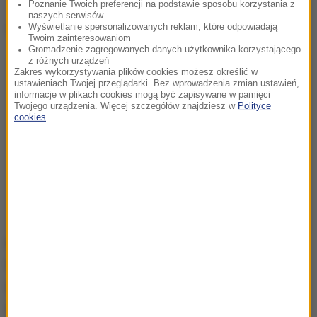
Poznanie Twoich preferencji na podstawie sposobu korzystania z
naszych serwisów
Dalsza część artykułu pod materiałem video:
Wyświetlanie spersonalizowanych reklam, które odpowiadają
Twoim zainteresowaniom
Gromadzenie zagregowanych danych użytkownika korzystającego
z różnych urządzeń
Zakres wykorzystywania plików cookies możesz określić w
ustawieniach Twojej przeglądarki. Bez wprowadzenia zmian ustawień,
informacje w plikach cookies mogą być zapisywane w pamięci
Twojego urządzenia. Więcej szczegółów znajdziesz w
Polityce
cookies
.
Na początku kwietnia Główny Inspektorat
Weterynarii został poinformowany przez
amerykański Departament Rolnictwa, że tamtejsze
służby weterynaryjne są zaniepokojone brakiem