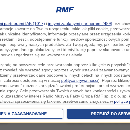
spadł w trakcie zabiegu ze stołu, ale - jak podano -
, że zdarzenie to przyczyniło się do jego śmierci".
i partnerami IAB (1017)
i
innymi zaufanymi partnerami (489)
przechow
formował w piątek lokalny dziennik "Głos Wielkopolski".
ormacje zawarte na Twoim urządzeniu, takie jak pliki cookie, przetwar
jak unikalne identyfikatory, informacje przesyłane przez urządzenia k
i reklam i treści, udostępnienie funkcji mediów społecznościowych pom
woju i poprawny naszych produktów. Za Twoją zgodą my, jak i partner
ieczki 12-latce. Dramatyczna akcja strażaków w Pozn
recyzyjne dane geolokalizacyjne i identyfikację poprzez skanowanie u
serwisu zgadzasz się na wskazane działania.
zgodę na powyższe cele przetwarzania poprzez kliknięcie w przycisk 
z również nie wyrażać zgody poprzez wybór ustawień zaawansowanych
dziemy przetwarzać dane osobowe w innych celach na innych podsta
ym zakresie dostępne są w naszej
polityce prywatności
). Poprzez kliknię
awansowane" możesz zarządzać swoimi preferencjami przed wyrażenie
ia zgody. Cele przetwarzania Twoich danych bez konieczności uzyska
 o uzasadniony interes Radio Muzyka Fakty Grupa RMF sp. z o.o. sp. k
żliwości sprzeciwienia się takiemu przetwarzaniu znajdziesz w
polityce
nia Twoich danych bez konieczności uzyskania Twojej zgody w oparci
ch Partnerów IAB
oraz możliwość sprzeciwienia się takiemu przetwarza
IENIA ZAAWANSOWANE
PRZEJDŹ DO SERW
ów: Pożar budynku przy
Majątek byłego szefa KRRiT
aawansowanych.
paliw
zabezpieczony przez prokur
rowolna i możesz ją w dowolnym momencie wycofać, zgoda będzie też