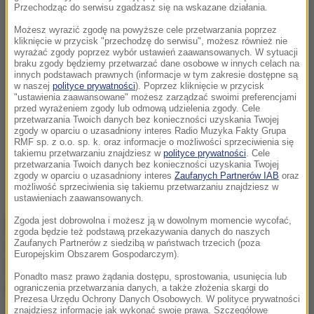
Przechodząc do serwisu zgadzasz się na wskazane działania.
Możesz wyrazić zgodę na powyższe cele przetwarzania poprzez
kliknięcie w przycisk "przechodzę do serwisu", możesz również nie
wyrażać zgody poprzez wybór ustawień zaawansowanych. W sytuacji
braku zgody będziemy przetwarzać dane osobowe w innych celach na
innych podstawach prawnych (informacje w tym zakresie dostępne są
w naszej
polityce prywatności
). Poprzez kliknięcie w przycisk
"ustawienia zaawansowane" możesz zarządzać swoimi preferencjami
przed wyrażeniem zgody lub odmową udzielenia zgody. Cele
przetwarzania Twoich danych bez konieczności uzyskania Twojej
zgody w oparciu o uzasadniony interes Radio Muzyka Fakty Grupa
RMF sp. z o.o. sp. k. oraz informacje o możliwości sprzeciwienia się
takiemu przetwarzaniu znajdziesz w
polityce prywatności
. Cele
przetwarzania Twoich danych bez konieczności uzyskania Twojej
zgody w oparciu o uzasadniony interes
Zaufanych Partnerów IAB
oraz
możliwość sprzeciwienia się takiemu przetwarzaniu znajdziesz w
ustawieniach zaawansowanych.
Zgoda jest dobrowolna i możesz ją w dowolnym momencie wycofać,
Ewakuowano blisko 100 podopiecznych DPS-u
. Na
zgoda będzie też podstawą przekazywania danych do naszych
miejscu działają strażacy, policja i zespoły
Zaufanych Partnerów z siedzibą w państwach trzecich (poza
Europejskim Obszarem Gospodarczym).
ratownictwa medycznego - informowała reporterka
Ponadto masz prawo żądania dostępu, sprostowania, usunięcia lub
RMF FM Magdalena Grajnert.
ograniczenia przetwarzania danych, a także złożenia skargi do
Prezesa Urzędu Ochrony Danych Osobowych. W polityce prywatności
znajdziesz informacje jak wykonać swoje prawa. Szczegółowe