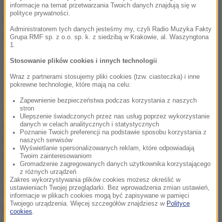
Jeszcze przed przyjazdem służb pracownicy domu
informacje na temat przetwarzania Twoich danych znajdują się w
polityce prywatności.
pomocy społecznej rozpoczęli ewakuację
Administratorem tych danych jesteśmy my, czyli Radio Muzyka Fakty
pensjonariuszy.
Grupa RMF sp. z o.o. sp. k. z siedzibą w Krakowie, al. Waszyngtona
1.
Stosowanie plików cookies i innych technologii
Wraz z partnerami stosujemy pliki cookies (tzw. ciasteczka) i inne
pokrewne technologie, które mają na celu:
Zapewnienie bezpieczeństwa podczas korzystania z naszych
Dziewięć osób trafiło do szpitali, część z
stron
Ulepszenie świadczonych przez nas usług poprzez wykorzystanie
poparzeniami, część po zatruciu dymem -
mówił
danych w celach analitycznych i statystycznych
Poznanie Twoich preferencji na podstawie sposobu korzystania z
RMF FM po godz. 12 młodszy brygadier Arkadiusz
naszych serwisów
Wyświetlanie spersonalizowanych reklam, które odpowiadają
Kaniak, rzecznik lubuskiego Komendanta
Twoim zainteresowaniom
Gromadzenie zagregowanych danych użytkownika korzystającego
Wojewódzkiego PSP.
z różnych urządzeń
Zakres wykorzystywania plików cookies możesz określić w
ustawieniach Twojej przeglądarki. Bez wprowadzenia zmian ustawień,
Dramatyczna walka o życie jednego z
informacje w plikach cookies mogą być zapisywane w pamięci
Twojego urządzenia. Więcej szczegółów znajdziesz w
Polityce
pensjonariuszy trwała na miejscu.
Reanimowana
cookies
.
osoba była w bardzo ciężkim stanie. Niestety, nie