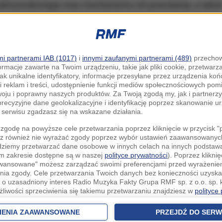
pokrzywdzonego oraz mechanizmu ich powstania, a takż
prowadzania interwencji policyjnych, aby określić zasadno
y, w szczególności sposobu ich działania i zasad związ
.
i partnerami IAB (1017)
i
innymi zaufanymi partnerami (489)
przechow
ormacje zawarte na Twoim urządzeniu, takie jak pliki cookie, przetwar
jak unikalne identyfikatory, informacje przesyłane przez urządzenia k
 miejsca zdarzenia, który poddano oględzinom. Nagra
i reklam i treści, udostępnienie funkcji mediów społecznościowych pom
alić przebieg interwencji.
woju i poprawny naszych produktów. Za Twoją zgodą my, jak i partner
recyzyjne dane geolokalizacyjne i identyfikację poprzez skanowanie u
serwisu zgadzasz się na wskazane działania.
zgodę na powyższe cele przetwarzania poprzez kliknięcie w przycisk 
z również nie wyrażać zgody poprzez wybór ustawień zaawansowanych
dziemy przetwarzać dane osobowe w innych celach na innych podsta
ym zakresie dostępne są w naszej
polityce prywatności
). Poprzez kliknię
awansowane" możesz zarządzać swoimi preferencjami przed wyrażenie
ia zgody. Cele przetwarzania Twoich danych bez konieczności uzyska
 o uzasadniony interes Radio Muzyka Fakty Grupa RMF sp. z o.o. sp. k
żliwości sprzeciwienia się takiemu przetwarzaniu znajdziesz w
polityce
nia Twoich danych bez konieczności uzyskania Twojej zgody w oparci
ch Partnerów IAB
oraz możliwość sprzeciwienia się takiemu przetwarza
Ładunek wybuchowy przy wl
IENIA ZAAWANSOWANE
PRZEJDŹ DO SERW
aawansowanych.
paliwa. Zaskakujący finał śl
ją szybki zwrot podatku.