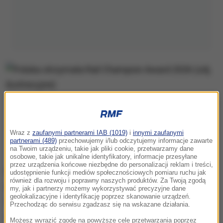
Polska otrzymała Rail Champion Award 2026 (zdj. ilustracyjne)
Więcej aktualnych informacji z Polski i ze świata
Wraz z
zaufanymi partnerami IAB (1019)
i
innymi zaufanymi
partnerami (489)
przechowujemy i/lub odczytujemy informacje zawarte
znajdziesz na stronie głównej
RMF24.pl
.
na Twoim urządzeniu, takie jak pliki cookie, przetwarzamy dane
osobowe, takie jak unikalne identyfikatory, informacje przesyłane
przez urządzenia końcowe niezbędne do personalizacji reklam i treści,
Nagrodę w imieniu Polski odebrał wiceminister
udostępnienie funkcji mediów społecznościowych pomiaru ruchu jak
również dla rozwoju i poprawny naszych produktów. Za Twoją zgodą
infrastruktury Piotr Malepszak. W swoim
my, jak i partnerzy możemy wykorzystywać precyzyjne dane
geolokalizacyjne i identyfikację poprzez skanowanie urządzeń.
wystąpieniu podkreślił, jak ogromny postęp dokonał
Przechodząc do serwisu zgadzasz się na wskazane działania.
się w ostatnich latach w polskim transporcie
Możesz wyrazić zgodę na powyższe cele przetwarzania poprzez