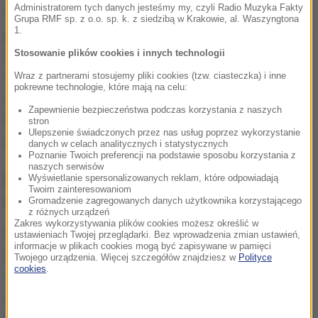
Administratorem tych danych jesteśmy my, czyli Radio Muzyka Fakty
renesans polskiej kolei.
W 2025 roku blisko 439 mln
Grupa RMF sp. z o.o. sp. k. z siedzibą w Krakowie, al. Waszyngtona
1.
pasażerów wybrało kolej jako środek transportu. To
Stosowanie plików cookies i innych technologii
najwyższy wynik od 30 lat.
Dla porównania, w 2005
roku, rok po przystąpieniu Polski do UE, z kolei
Wraz z partnerami stosujemy pliki cookies (tzw. ciasteczka) i inne
pokrewne technologie, które mają na celu:
skorzystało jedynie 258 mln osób
- powiedział
Zapewnienie bezpieczeństwa podczas korzystania z naszych
Malepszak, podkreślając skalę zmian, jakie zaszły w
stron
Ulepszenie świadczonych przez nas usług poprzez wykorzystanie
polskiej kolei.
danych w celach analitycznych i statystycznych
Poznanie Twoich preferencji na podstawie sposobu korzystania z
naszych serwisów
Praca zespołowa kluczem do
Wyświetlanie spersonalizowanych reklam, które odpowiadają
Twoim zainteresowaniom
sukcesu
Gromadzenie zagregowanych danych użytkownika korzystającego
z różnych urządzeń
Zakres wykorzystywania plików cookies możesz określić w
Nie byłoby tego sukcesu bez zaangażowania wielu
ustawieniach Twojej przeglądarki. Bez wprowadzenia zmian ustawień,
informacje w plikach cookies mogą być zapisywane w pamięci
osób i instytucji.
Przyznanie nagrody przez
Twojego urządzenia. Więcej szczegółów znajdziesz w
Polityce
cookies
.
najbardziej wpływowe organizacje kolejowe to duży
sukces Polski, ale i Polskich Kolei Państwowych
-