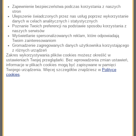
Zapewnienie bezpieczeństwa podczas korzystania z naszych
stron
Ulepszenie świadczonych przez nas usług poprzez wykorzystanie
Możecie dzwonić, wysyłać SMS-y lub MMS-y na
danych w celach analitycznych i statystycznych
numer 600 700 800, pisać na adres mailowy
Poznanie Twoich preferencji na podstawie sposobu korzystania z
naszych serwisów
fakty@rmf.fm
albo skorzystać z
formularza WWW
.
Wyświetlanie spersonalizowanych reklam, które odpowiadają
Twoim zainteresowaniom
Gromadzenie zagregowanych danych użytkownika korzystającego
z różnych urządzeń
(mn)
Zakres wykorzystywania plików cookies możesz określić w
ustawieniach Twojej przeglądarki. Bez wprowadzenia zmian ustawień,
informacje w plikach cookies mogą być zapisywane w pamięci
Dalsza część artykułu pod materiałem video:
Twojego urządzenia. Więcej szczegółów znajdziesz w
Polityce
cookies
.