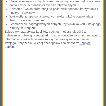
Ulepszenie świadczonych przez nas usług poprzez wykorzystanie
danych w celach analitycznych i statystycznych
Poznanie Twoich preferencji na podstawie sposobu korzystania z
naszych serwisów
Wyświetlanie spersonalizowanych reklam, które odpowiadają
Twoim zainteresowaniom
Gromadzenie zagregowanych danych użytkownika korzystającego
z różnych urządzeń
Zakres wykorzystywania plików cookies możesz określić w
ustawieniach Twojej przeglądarki. Bez wprowadzenia zmian ustawień,
informacje w plikach cookies mogą być zapisywane w pamięci
Twojego urządzenia. Więcej szczegółów znajdziesz w
Polityce
Źródło: PAP
cookies
.
chcesz widzieć więcej artykułów od RMF24?
dodaj w
Google