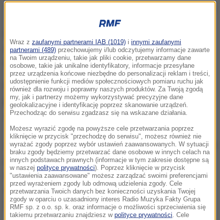
Zdj. ilustracyjne
Dzień przed wigilią na Szpitalny Oddział Ratunkowy
Wraz z
zaufanymi partnerami IAB (1019)
i
innymi zaufanymi
w wielkopolskim Jarocinie przyszła para. Kobieta
partnerami (489)
przechowujemy i/lub odczytujemy informacje zawarte
na Twoim urządzeniu, takie jak pliki cookie, przetwarzamy dane
twierdziła, że coś jej jest i prosiła o pomoc.
osobowe, takie jak unikalne identyfikatory, informacje przesyłane
przez urządzenia końcowe niezbędne do personalizacji reklam i treści,
udostępnienie funkcji mediów społecznościowych pomiaru ruchu jak
Po zbadaniu pacjentki medycy zorientowali się, że
z
również dla rozwoju i poprawny naszych produktów. Za Twoją zgodą
my, jak i partnerzy możemy wykorzystywać precyzyjne dane
jednego z gabinetów zginął laptop.
O sprawie
geolokalizacyjne i identyfikację poprzez skanowanie urządzeń.
Przechodząc do serwisu zgadzasz się na wskazane działania.
zawiadomili policję.
Możesz wyrazić zgodę na powyższe cele przetwarzania poprzez
kliknięcie w przycisk "przechodzę do serwisu", możesz również nie
Mężczyzna został namierzony przez kryminalnych na
wyrażać zgody poprzez wybór ustawień zaawansowanych. W sytuacji
braku zgody będziemy przetwarzać dane osobowe w innych celach na
jednej z ulic w centrum Jarocina.
Policjanci udali się
innych podstawach prawnych (informacje w tym zakresie dostępne są
w naszej
polityce prywatności
). Poprzez kliknięcie w przycisk
do jego miejsca zamieszkania, gdzie znajdował się
"ustawienia zaawansowane" możesz zarządzać swoimi preferencjami
przed wyrażeniem zgody lub odmową udzielenia zgody. Cele
skradziony laptop
- powiedziała Agnieszka
przetwarzania Twoich danych bez konieczności uzyskania Twojej
zgody w oparciu o uzasadniony interes Radio Muzyka Fakty Grupa
Zaworska.
RMF sp. z o.o. sp. k. oraz informacje o możliwości sprzeciwienia się
takiemu przetwarzaniu znajdziesz w
polityce prywatności
. Cele