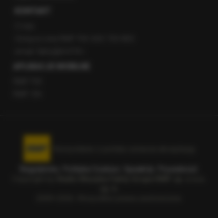
KONTAKT
O nas
Gorąca Linia RMF FM: 600 700 800
email: fakty@rmf.fm
APLIKACJE MOBILNE
RMF FM
RMF ON
Korzystanie z portalu oznacza akceptację
Regulaminu
.
Polityka Cookies
.
SpeakUp
.
Prywatność
.
Copyright by
Radio Muzyka Fakty Grupa RMF sp. z o.o.
sp. k.
2009-2026. Wszystkie prawa zastrzeżone.