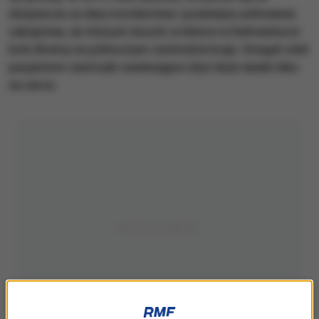
dożywocia za dwa morderstwa i podwójne usiłowanie
zabójstwa, do których doszło w klinice w Delmenhorst
koło Bremy na północnym zachodzie kraju. Hoegel robił
pacjentom zastrzyki zawierające zbyt duże dawki leku
na serce.