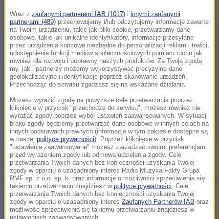
Wraz z
zaufanymi partnerami IAB (1017)
i
innymi zaufanymi
partnerami (489)
przechowujemy i/lub odczytujemy informacje zawarte
na Twoim urządzeniu, takie jak pliki cookie, przetwarzamy dane
osobowe, takie jak unikalne identyfikatory, informacje przesyłane
przez urządzenia końcowe niezbędne do personalizacji reklam i treści,
udostępnienie funkcji mediów społecznościowych pomiaru ruchu jak
również dla rozwoju i poprawny naszych produktów. Za Twoją zgodą
my, jak i partnerzy możemy wykorzystywać precyzyjne dane
geolokalizacyjne i identyfikację poprzez skanowanie urządzeń.
Przechodząc do serwisu zgadzasz się na wskazane działania.
Możesz wyrazić zgodę na powyższe cele przetwarzania poprzez
kliknięcie w przycisk "przechodzę do serwisu", możesz również nie
wyrażać zgody poprzez wybór ustawień zaawansowanych. W sytuacji
braku zgody będziemy przetwarzać dane osobowe w innych celach na
innych podstawach prawnych (informacje w tym zakresie dostępne są
w naszej
polityce prywatności
). Poprzez kliknięcie w przycisk
"ustawienia zaawansowane" możesz zarządzać swoimi preferencjami
przed wyrażeniem zgody lub odmową udzielenia zgody. Cele
Prokuratorzy już wielokrotnie mówili o swoich
przetwarzania Twoich danych bez konieczności uzyskania Twojej
zgody w oparciu o uzasadniony interes Radio Muzyka Fakty Grupa
podejrzeniach, że mężczyzna mógł zabić dużo więcej
RMF sp. z o.o. sp. k. oraz informacje o możliwości sprzeciwienia się
takiemu przetwarzaniu znajdziesz w
polityce prywatności
. Cele
ludzi. W ubiegłym roku ocenili, że ofiar mogło być
przetwarzania Twoich danych bez konieczności uzyskania Twojej
zgody w oparciu o uzasadniony interes
Zaufanych Partnerów IAB
oraz
ponad 30; mieli być to pacjenci z wielu placówek, w
możliwość sprzeciwienia się takiemu przetwarzaniu znajdziesz w
ustawieniach zaawansowanych.