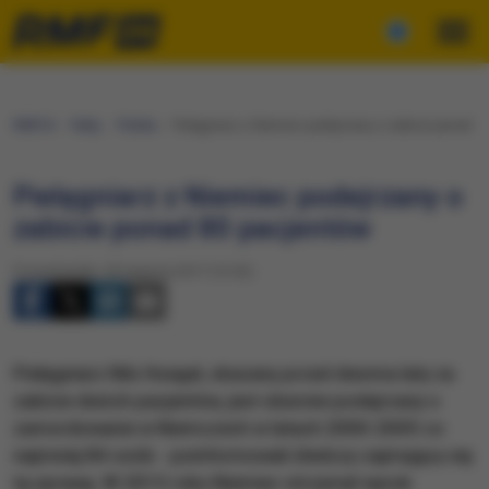
RMF24
Fakty
Polska
Pielęgniarz z Niemiec podejrzany o zabicie ponad 8
Pielęgniarz z Niemiec podejrzany o
zabicie ponad 80 pacjentów
Poniedziałek, 28 sierpnia 2017 (13:52)
Pielęgniarz Nils Hoegel, skazany przed dwoma laty za
zabicie dwóch pacjentów, jest obecnie podejrzany o
zamordowanie w Niemczech w latach 2000-2005 co
najmniej 84 osób - poinformowali śledczy zajmujący się
tą sprawą. W 2015 roku Niemiec otrzymał wyrok