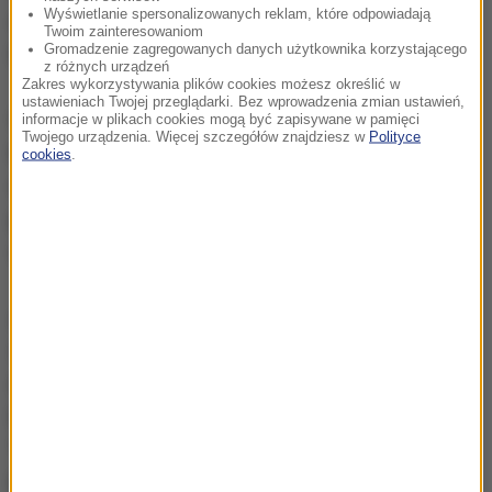
Wyświetlanie spersonalizowanych reklam, które odpowiadają
ekshumacji zwłok dawnych pacjentów z miasta
Twoim zainteresowaniom
Gromadzenie zagregowanych danych użytkownika korzystającego
Delmenhorst i pobliskiego Oldenburga.
z różnych urządzeń
Zakres wykorzystywania plików cookies możesz określić w
ustawieniach Twojej przeglądarki. Bez wprowadzenia zmian ustawień,
W poniedziałek szef policji w Oldenburgu Johann
informacje w plikach cookies mogą być zapisywane w pamięci
Twojego urządzenia. Więcej szczegółów znajdziesz w
Polityce
Kuehme poinformował, że władze zebrały już
cookies
.
dowody w sprawie 84 zabójstw. Dodał, że skala
przestępstw może być jeszcze większa, ponieważ
ciała części ofiar były kremowane.
Liczba ta jest wyjątkowa, jedyna w historii Republiki
Federalnej Niemiec
- ocenił szef zespołu śledczych
Arne Schmidt. Z kolei prokurator z Oldenburga
Daniela Schiereck-Bohlmann podkreśliła, że
"podejrzany nie jest w stanie przypomnieć sobie
każdego przypadku".