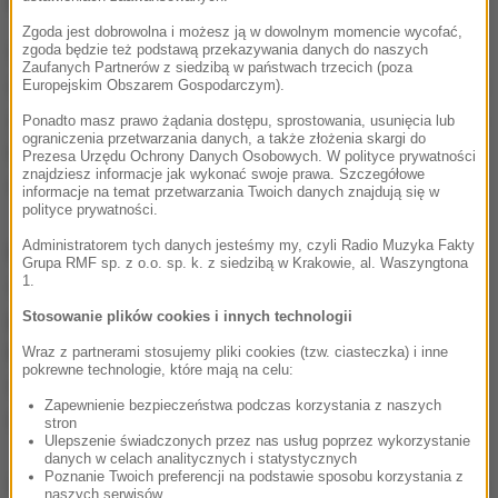
których pracował Hoegel.
Zgoda jest dobrowolna i możesz ją w dowolnym momencie wycofać,
Sprawa wyszła na jaw, gdy kolega z pracy Hoegla
zgoda będzie też podstawą przekazywania danych do naszych
Zaufanych Partnerów z siedzibą w państwach trzecich (poza
odkrył, że mężczyzna robił pacjentowi nieprzepisany
Europejskim Obszarem Gospodarczym).
zastrzyk. Doprowadziło to do pierwszego wyroku dla
Ponadto masz prawo żądania dostępu, sprostowania, usunięcia lub
ograniczenia przetwarzania danych, a także złożenia skargi do
Hoegla w 2008 roku, gdy usłyszał karę 7,5 roku
Prezesa Urzędu Ochrony Danych Osobowych. W polityce prywatności
znajdziesz informacje jak wykonać swoje prawa. Szczegółowe
więzienia za usiłowanie zabójstwa.
informacje na temat przetwarzania Twoich danych znajdują się w
polityce prywatności.
Administratorem tych danych jesteśmy my, czyli Radio Muzyka Fakty
Mężczyzna w rozmowie z psychiatrą mówił później
Grupa RMF sp. z o.o. sp. k. z siedzibą w Krakowie, al. Waszyngtona
1.
o ok. 60 próbach zabójstw. W czasie procesu
przeprosił rodziny ofiar. Tłumaczył, że zastrzyki,
Stosowanie plików cookies i innych technologii
które robił pacjentom zazwyczaj podczas
Wraz z partnerami stosujemy pliki cookies (tzw. ciasteczka) i inne
pokrewne technologie, które mają na celu:
reanimacji, miały przywrócić ich do życia. Jako inny
Zapewnienie bezpieczeństwa podczas korzystania z naszych
motyw zabójstw wymienił również "nudę".
stron
Ulepszenie świadczonych przez nas usług poprzez wykorzystanie
danych w celach analitycznych i statystycznych
Poznanie Twoich preferencji na podstawie sposobu korzystania z
W wyniku zebranych w sprawie informacji dokonano
naszych serwisów