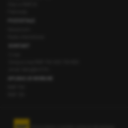
Staż w RMF24
Patronaty
POZOSTAŁE
Newsroom
Radio internetowe
KONTAKT
O nas
Gorąca Linia RMF FM: 600 700 800
email: fakty@rmf.fm
APLIKACJE MOBILNE
RMF FM
RMF ON
Korzystanie z portalu oznacza akceptację