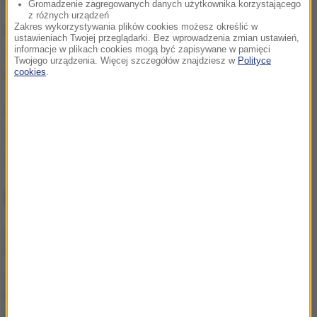
Gromadzenie zagregowanych danych użytkownika korzystającego
z różnych urządzeń
Zakres wykorzystywania plików cookies możesz określić w
Pracę w szkole, za brak odpowiedniego nadzoru,
ustawieniach Twojej przeglądarki. Bez wprowadzenia zmian ustawień,
informacje w plikach cookies mogą być zapisywane w pamięci
stracił już dyrektor placówki. Prywatnie mąż
Twojego urządzenia. Więcej szczegółów znajdziesz w
Polityce
matematyczki.
cookies
.
(az)
Źródło: RMF FM
szkoła
Zachodniopomorskie
Tagi:
NAJWAŻNIEJSZE FAKTY
Dwaj młodzi hakerzy w
rękach policji. Jak działali?
Karol Nawrocki oczami
Polaków. Jak oceniają go
po roku?