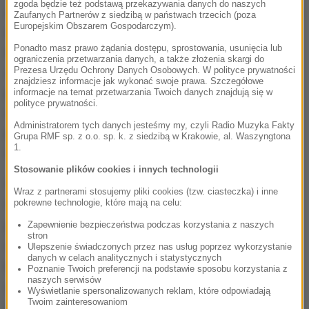
zgoda będzie też podstawą przekazywania danych do naszych
specjalnie nadeptywać uczniom na stopy. Mężczyzna
Zaufanych Partnerów z siedzibą w państwach trzecich (poza
Europejskim Obszarem Gospodarczym).
nadal pracuje w szkole, uczy angielskiego. O jego
Ponadto masz prawo żądania dostępu, sprostowania, usunięcia lub
losie zdecyduje rzecznik odpowiedzialności
ograniczenia przetwarzania danych, a także złożenia skargi do
Prezesa Urzędu Ochrony Danych Osobowych. W polityce prywatności
zawodowej nauczycieli. W pozostałych dwóch
znajdziesz informacje jak wykonać swoje prawa. Szczegółowe
przypadkach nauczycieli, którzy mieli wyzywać
informacje na temat przetwarzania Twoich danych znajdują się w
polityce prywatności.
uczniów i wyrzucać ich z klasy, nadal toczy się
Administratorem tych danych jesteśmy my, czyli Radio Muzyka Fakty
postępowanie sprawdzające. Pedagogom grozi od
Grupa RMF sp. z o.o. sp. k. z siedzibą w Krakowie, al. Waszyngtona
1.
nagany do zakazu wykonywania zawodu.
Stosowanie plików cookies i innych technologii
O tym, że coś złego dzieje się w podstawówce w
Wraz z partnerami stosujemy pliki cookies (tzw. ciasteczka) i inne
Starych Bielicach władze gminy zostały
pokrewne technologie, które mają na celu:
powiadomione pod koniec kwietnia. Nauczycielka
Zapewnienie bezpieczeństwa podczas korzystania z naszych
stron
matematyki miała stosować mobbing wobec
Ulepszenie świadczonych przez nas usług poprzez wykorzystanie
danych w celach analitycznych i statystycznych
koleżanki z pracy, publicznie ją dyskredytując, także
Poznanie Twoich preferencji na podstawie sposobu korzystania z
naszych serwisów
w obecności uczniów. Okazało się wtedy jak kobieta
Wyświetlanie spersonalizowanych reklam, które odpowiadają
Twoim zainteresowaniom
traktowała czwartoklasistów.