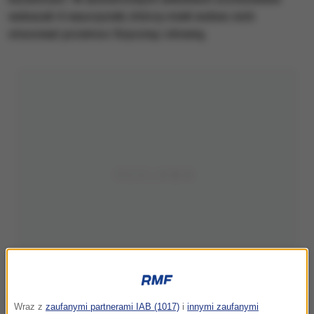
wskazali 4 nauczycieli, którzy mieli wobec nich
stosować przemoc fizyczną i słowną.
Wraz z
zaufanymi partnerami IAB (1017)
i
innymi zaufanymi