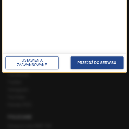
Najnowsze rozmowy w RMF FM
Rozmowa o 7:00 w RMF FM i Radiu RMF24
Poranna rozmowa w RMF FM
Popołudniowa rozmowa w RMF FM
Gość Krzysztofa Ziemca w RMF FM
Rozmowy w Radiu RMF24
SPOŁECZNOŚĆ
USTAWIENIA
PRZEJDŹ DO SERWISU
ZAAWANSOWANE
Facebook
Twitter
Instagram
YouTube
Kanały RSS
POLECANE
Gorąca Linia RMF FM