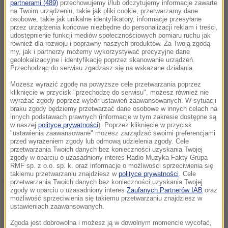
partnerami (489)
przechowujemy i/lub odczytujemy informacje zawarte
na Twoim urządzeniu, takie jak pliki cookie, przetwarzamy dane
osobowe, takie jak unikalne identyfikatory, informacje przesyłane
przez urządzenia końcowe niezbędne do personalizacji reklam i treści,
udostępnienie funkcji mediów społecznościowych pomiaru ruchu jak
również dla rozwoju i poprawny naszych produktów. Za Twoją zgodą
my, jak i partnerzy możemy wykorzystywać precyzyjne dane
geolokalizacyjne i identyfikację poprzez skanowanie urządzeń.
Przechodząc do serwisu zgadzasz się na wskazane działania.
Możesz wyrazić zgodę na powyższe cele przetwarzania poprzez
kliknięcie w przycisk "przechodzę do serwisu", możesz również nie
wyrażać zgody poprzez wybór ustawień zaawansowanych. W sytuacji
braku zgody będziemy przetwarzać dane osobowe w innych celach na
innych podstawach prawnych (informacje w tym zakresie dostępne są
w naszej
polityce prywatności
). Poprzez kliknięcie w przycisk
Z ankiet wynika, że przodowała nauczycielka
"ustawienia zaawansowane" możesz zarządzać swoimi preferencjami
przed wyrażeniem zgody lub odmową udzielenia zgody. Cele
matematyki. Kobieta miała m.in. zaklejać uczniom
przetwarzania Twoich danych bez konieczności uzyskania Twojej
zgody w oparciu o uzasadniony interes Radio Muzyka Fakty Grupa
usta taśmą i ich szarpać. Kobieta, na którą skargi jako
RMF sp. z o.o. sp. k. oraz informacje o możliwości sprzeciwienia się
takiemu przetwarzaniu znajdziesz w
polityce prywatności
. Cele
pierwsze dotarły do kuratorium i przez którą kontrola
przetwarzania Twoich danych bez konieczności uzyskania Twojej
zgody w oparciu o uzasadniony interes
Zaufanych Partnerów IAB
oraz
została wszczęta, już nie pracuje w szkole. Dziś ma
możliwość sprzeciwienia się takiemu przetwarzaniu znajdziesz w
zostać podpisany wniosek o wszczęcie dyscyplinarki
ustawieniach zaawansowanych.
wobec kolejnego nauczyciela, który miał m.in.
Zgoda jest dobrowolna i możesz ją w dowolnym momencie wycofać,