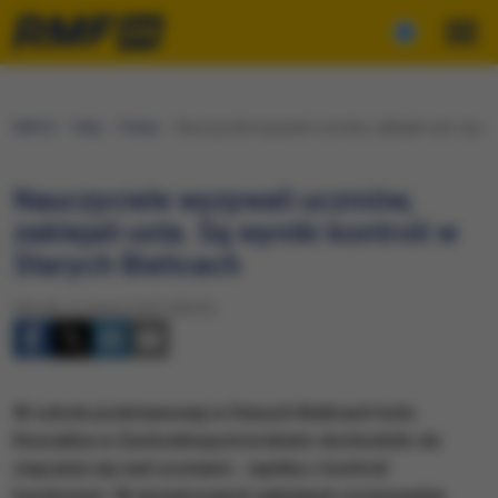
RMF24
Fakty
Polska
Nauczyciele wyzywali uczniów, zaklejali usta. Są wyn
Nauczyciele wyzywali uczniów,
zaklejali usta. Są wyniki kontroli w
Starych Bielicach
Wtorek, 6 czerwca 2017 (09:07)
W szkole podstawowej w Starych Bielicach koło
Koszalina w Zachodniopomorskiem dochodziło do
znęcania się nad uczniami - wynika z kontroli
kuratorium. W anonimowych ankietach uczniowskie