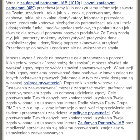
Wraz z
zaufanymi partnerami IAB (1019)
i
innymi zaufanymi
partnerami (489)
przechowujemy i/lub odczytujemy informacje zawarte
na Twoim urządzeniu, takie jak pliki cookie, przetwarzamy dane
osobowe, takie jak unikalne identyfikatory, informacje przesyłane
przez urządzenia końcowe niezbędne do personalizacji reklam i treści,
udostępnienie funkcji mediów społecznościowych pomiaru ruchu jak
również dla rozwoju i poprawny naszych produktów. Za Twoją zgodą
my, jak i partnerzy możemy wykorzystywać precyzyjne dane
geolokalizacyjne i identyfikację poprzez skanowanie urządzeń.
Przechodząc do serwisu zgadzasz się na wskazane działania.
Możesz wyrazić zgodę na powyższe cele przetwarzania poprzez
kliknięcie w przycisk "przechodzę do serwisu", możesz również nie
wyrażać zgody poprzez wybór ustawień zaawansowanych. W sytuacji
braku zgody będziemy przetwarzać dane osobowe w innych celach na
innych podstawach prawnych (informacje w tym zakresie dostępne są
w naszej
polityce prywatności
). Poprzez kliknięcie w przycisk
"ustawienia zaawansowane" możesz zarządzać swoimi preferencjami
Minister edukacji Barbara Nowacka spotkała się dziś
przed wyrażeniem zgody lub odmową udzielenia zgody. Cele
przetwarzania Twoich danych bez konieczności uzyskania Twojej
z kuratorami oświaty, którzy nadzorują
zgody w oparciu o uzasadniony interes Radio Muzyka Fakty Grupa
RMF sp. z o.o. sp. k. oraz informacje o możliwości sprzeciwienia się
zorganizowany wypoczynek dzieci i młodzieży, a
takiemu przetwarzaniu znajdziesz w
polityce prywatności
. Cele
przetwarzania Twoich danych bez konieczności uzyskania Twojej
także z
przedstawicielami organizacji harcerskich.
zgody w oparciu o uzasadniony interes
Zaufanych Partnerów IAB
oraz
możliwość sprzeciwienia się takiemu przetwarzaniu znajdziesz w
Bezpieczeństwo dzieci i młodzieży jest
ustawieniach zaawansowanych.