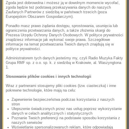
najważniejsze, dlatego wspólnie z państwem
Zgoda jest dobrowolna i możesz ją w dowolnym momencie wycofać,
zgoda będzie też podstawą przekazywania danych do naszych
wypracujemy rozwiązania, których celem będzie
Zaufanych Partnerów z siedzibą w państwach trzecich (poza
Europejskim Obszarem Gospodarczym).
zwiększenie bezpieczeństwa osób przebywających
Ponadto masz prawo żądania dostępu, sprostowania, usunięcia lub
na obozach
- powiedziała cytowana w komunikacie
ograniczenia przetwarzania danych, a także złożenia skargi do
Prezesa Urzędu Ochrony Danych Osobowych. W polityce prywatności
MEN Nowacka. Zapewniła, że
nie zamierza
znajdziesz informacje jak wykonać swoje prawa. Szczegółowe
informacje na temat przetwarzania Twoich danych znajdują się w
wprowadzać regulacji, które by osłabiły ducha
polityce prywatności.
skautingu.
Administratorem tych danych jesteśmy my, czyli Radio Muzyka Fakty
Grupa RMF sp. z o.o. sp. k. z siedzibą w Krakowie, al. Waszyngtona
Ruch harcerski jest dla nas bardzo ważny, ale czasy
1.
się zmieniają, wymagania dotyczące
Stosowanie plików cookies i innych technologii
bezpieczeństwa muszą być zwiększone
-
Wraz z partnerami stosujemy pliki cookies (tzw. ciasteczka) i inne
pokrewne technologie, które mają na celu:
zaznaczyła Nowacka. Zaapelowała do organizacji
Zapewnienie bezpieczeństwa podczas korzystania z naszych
harcerskich o
przegląd swoich procedur
stron
Ulepszenie świadczonych przez nas usług poprzez wykorzystanie
wewnętrznych.
danych w celach analitycznych i statystycznych
Poznanie Twoich preferencji na podstawie sposobu korzystania z
naszych serwisów
Jak poinformował resort edukacji, "uczestniczący w
Wyświetlanie spersonalizowanych reklam, które odpowiadają