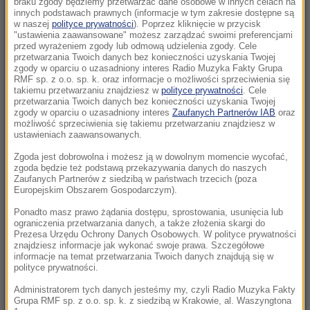
braku zgody będziemy przetwarzać dane osobowe w innych celach na
11:03
innych podstawach prawnych (informacje w tym zakresie dostępne są
Brutalny atak na warszawskiej Ochocie.
w naszej
polityce prywatności
). Poprzez kliknięcie w przycisk
Zatrzymano 5 Gruzinów
"ustawienia zaawansowane" możesz zarządzać swoimi preferencjami
przed wyrażeniem zgody lub odmową udzielenia zgody. Cele
przetwarzania Twoich danych bez konieczności uzyskania Twojej
10:56
zgody w oparciu o uzasadniony interes Radio Muzyka Fakty Grupa
RMF sp. z o.o. sp. k. oraz informacje o możliwości sprzeciwienia się
Beata Szydło ukarana. Mandat na 3 tys. zł
takiemu przetwarzaniu znajdziesz w
polityce prywatności
. Cele
przetwarzania Twoich danych bez konieczności uzyskania Twojej
10:38
zgody w oparciu o uzasadniony interes
Zaufanych Partnerów IAB
oraz
możliwość sprzeciwienia się takiemu przetwarzaniu znajdziesz w
Dlaczego aplikacja pogodowa w telefonie się
ustawieniach zaawansowanych.
myli? Ekspert wyjaśnia
Zgoda jest dobrowolna i możesz ją w dowolnym momencie wycofać,
zgoda będzie też podstawą przekazywania danych do naszych
10:31
Zaufanych Partnerów z siedzibą w państwach trzecich (poza
Imponująca trasa rowerowa połączy 19 gmin.
Europejskim Obszarem Gospodarczym).
W Łódzkiem powstanie „Velo Warta”
Ponadto masz prawo żądania dostępu, sprostowania, usunięcia lub
ograniczenia przetwarzania danych, a także złożenia skargi do
Prezesa Urzędu Ochrony Danych Osobowych. W polityce prywatności
10:24
znajdziesz informacje jak wykonać swoje prawa. Szczegółowe
Kościół obchodzi dziś ważne święto. Czy
informacje na temat przetwarzania Twoich danych znajdują się w
trzeba iść na mszę?
polityce prywatności.
Administratorem tych danych jesteśmy my, czyli Radio Muzyka Fakty
10:15
Grupa RMF sp. z o.o. sp. k. z siedzibą w Krakowie, al. Waszyngtona