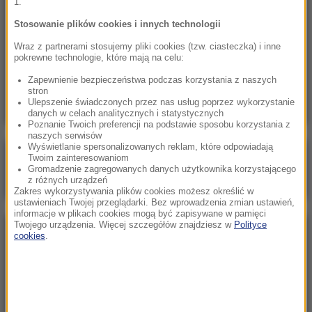
1.
Kolorowy ptak w szarej klatce PRL-u. Legenda
i prawda o Kalinie Jędrusik
Stosowanie plików cookies i innych technologii
Wraz z partnerami stosujemy pliki cookies (tzw. ciasteczka) i inne
10:14
pokrewne technologie, które mają na celu:
Niebezpieczne zachowanie kierowcy
Zapewnienie bezpieczeństwa podczas korzystania z naszych
miejskiego autobusu. „Zignorował przepisy”
stron
Ulepszenie świadczonych przez nas usług poprzez wykorzystanie
danych w celach analitycznych i statystycznych
Poznanie Twoich preferencji na podstawie sposobu korzystania z
naszych serwisów
Wyświetlanie spersonalizowanych reklam, które odpowiadają
Poranna rozmowa w RMF FM
Twoim zainteresowaniom
Gromadzenie zagregowanych danych użytkownika korzystającego
Gościem Zbigniew Bogucki
z różnych urządzeń
Zakres wykorzystywania plików cookies możesz określić w
ustawieniach Twojej przeglądarki. Bez wprowadzenia zmian ustawień,
informacje w plikach cookies mogą być zapisywane w pamięci
Twojego urządzenia. Więcej szczegółów znajdziesz w
Polityce
NAJPOPULARNIEJSZE
cookies
.
Niedziela, 2 sierpnia 2026 (16:32)
Gdzie żyje się najlepiej? Oto raj dla emigrantów