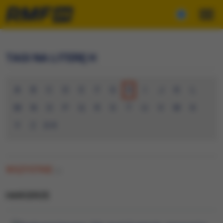
TAGI NA LITERĘ H
A
B
C
D
E
F
G
H
I
J
K
L
M
N
O
P
Q
R
S
T
U
V
W
X
Y
Z
0-9
WSZYSTKIE
(1)
HARCERZE