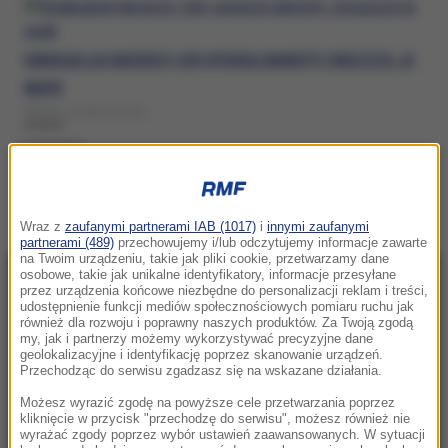
EWAKUACJA HARCERZY. GDY OPUŚCILI NAMIOTY, ZNISZCZYŁ JE
WIATR
ŚRODA, 8 LIPCA (17:26)
HARCERZE
Wraz z
zaufanymi partnerami IAB (1017)
i
innymi zaufanymi
partnerami (489)
przechowujemy i/lub odczytujemy informacje zawarte
na Twoim urządzeniu, takie jak pliki cookie, przetwarzamy dane
osobowe, takie jak unikalne identyfikatory, informacje przesyłane
NAJNOWSZE
przez urządzenia końcowe niezbędne do personalizacji reklam i treści,
udostępnienie funkcji mediów społecznościowych pomiaru ruchu jak
również dla rozwoju i poprawny naszych produktów. Za Twoją zgodą
my, jak i partnerzy możemy wykorzystywać precyzyjne dane
11:14
geolokalizacyjne i identyfikację poprzez skanowanie urządzeń.
Ogrzewa się najszybciej na świecie.
Przechodząc do serwisu zgadzasz się na wskazane działania.
Dlaczego Europa staje się klimatycznym
Możesz wyrazić zgodę na powyższe cele przetwarzania poprzez
epicentrum?
kliknięcie w przycisk "przechodzę do serwisu", możesz również nie
wyrażać zgody poprzez wybór ustawień zaawansowanych. W sytuacji