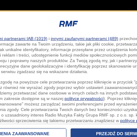
i partnerami IAB (1019)
i
innymi zaufanymi partnerami (489)
przechow
ormacje zawarte na Twoim urządzeniu, takie jak pliki cookie, przetwar
jak unikalne identyfikatory, informacje przesyłane przez urządzenia k
i reklam i treści, udostępnienie funkcji mediów społecznościowych pom
woju i poprawny naszych produktów. Za Twoją zgodą my, jak i partner
recyzyjne dane geolokalizacyjne i identyfikację poprzez skanowanie u
serwisu zgadzasz się na wskazane działania.
zgodę na powyższe cele przetwarzania poprzez kliknięcie w przycisk 
z również nie wyrażać zgody poprzez wybór ustawień zaawansowanych
dziemy przetwarzać dane osobowe w innych celach na innych podsta
chcesz widzieć więcej artykułów od RMF24?
dodaj w 
ym zakresie dostępne są w naszej
polityce prywatności
). Poprzez kliknię
awansowane" możesz zarządzać swoimi preferencjami przed wyrażenie
ia zgody. Cele przetwarzania Twoich danych bez konieczności uzyska
 o uzasadniony interes Radio Muzyka Fakty Grupa RMF sp. z o.o. sp. k
żliwości sprzeciwienia się takiemu przetwarzaniu znajdziesz w
polityce
nia Twoich danych bez konieczności uzyskania Twojej zgody w oparci
ch Partnerów IAB
oraz możliwość sprzeciwienia się takiemu przetwarza
IENIA ZAAWANSOWANE
PRZEJDŹ DO SERW
aawansowanych.