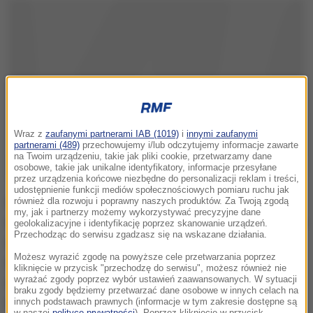
Wraz z
zaufanymi partnerami IAB (1019)
i
innymi zaufanymi
partnerami (489)
przechowujemy i/lub odczytujemy informacje zawarte
na Twoim urządzeniu, takie jak pliki cookie, przetwarzamy dane
osobowe, takie jak unikalne identyfikatory, informacje przesyłane
przez urządzenia końcowe niezbędne do personalizacji reklam i treści,
udostępnienie funkcji mediów społecznościowych pomiaru ruchu jak
Aktualnie kolejka na granicy polsko-rosyjskie ruszyła,
również dla rozwoju i poprawny naszych produktów. Za Twoją zgodą
my, jak i partnerzy możemy wykorzystywać precyzyjne dane
ale tempo jest naprawdę powolne i na odprawę trzeba
geolokalizacyjne i identyfikację poprzez skanowanie urządzeń.
Przechodząc do serwisu zgadzasz się na wskazane działania.
czekać kilka godzin. Kierowcy w rozmowie z
Możesz wyrazić zgodę na powyższe cele przetwarzania poprzez
reporterem RMF FM Piotrem Bułakowskim nie kryją
kliknięcie w przycisk "przechodzę do serwisu", możesz również nie
wyrażać zgody poprzez wybór ustawień zaawansowanych. W sytuacji
oburzenia - niektórzy w kolejce stoją od
braku zgody będziemy przetwarzać dane osobowe w innych celach na
wczorajszego wieczoru i przez dziesięć godzin
innych podstawach prawnych (informacje w tym zakresie dostępne są