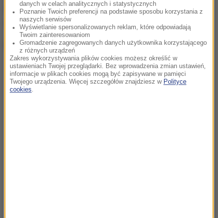
danych w celach analitycznych i statystycznych
dodał, prezydent podejmie decyzję "w odpowiednim
Poznanie Twoich preferencji na podstawie sposobu korzystania z
naszych serwisów
czasie".
Wyświetlanie spersonalizowanych reklam, które odpowiadają
Twoim zainteresowaniom
Gromadzenie zagregowanych danych użytkownika korzystającego
Nie udalo sie zaladowac embedu. Zobacz wpis na X
z różnych urządzeń
Zakres wykorzystywania plików cookies możesz określić w
ustawieniach Twojej przeglądarki. Bez wprowadzenia zmian ustawień,
informacje w plikach cookies mogą być zapisywane w pamięci
Twojego urządzenia. Więcej szczegółów znajdziesz w
Polityce
cookies
.