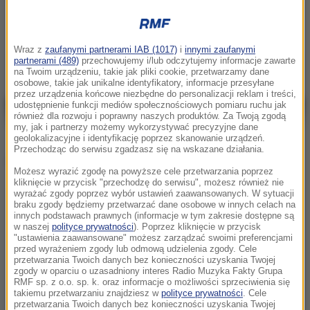
znajdziesz na
RMF24.pl
. Bądź na bieżąco.
Wraz z
zaufanymi partnerami IAB (1017)
i
innymi zaufanymi
partnerami (489)
przechowujemy i/lub odczytujemy informacje zawarte
Posłuchaj:
Zbigniew Kuźmiuk: Ruch Zełeńskiego to
na Twoim urządzeniu, takie jak pliki cookie, przetwarzamy dane
była kropla, która przelała czarę goryczy
osobowe, takie jak unikalne identyfikatory, informacje przesyłane
przez urządzenia końcowe niezbędne do personalizacji reklam i treści,
This
udostępnienie funkcji mediów społecznościowych pomiaru ruchu jak
is
Aktualny
0:00
/
Czas
-:-
również dla rozwoju i poprawny naszych produktów. Za Twoją zgodą
Załadowany
:
Odtwarzaj
Materiał nie mógł zostać załadowany
a
0%
my, jak i partnerzy możemy wykorzystywać precyzyjne dane
modal
geolokalizacyjne i identyfikację poprzez skanowanie urządzeń.
czas
trwania
— problem z siecią lub nieobsługiwany
window.
Przechodząc do serwisu zgadzasz się na wskazane działania.
Dalsza część artykułu pod materiałem video:
format.
Możesz wyrazić zgodę na powyższe cele przetwarzania poprzez
kliknięcie w przycisk "przechodzę do serwisu", możesz również nie
wyrażać zgody poprzez wybór ustawień zaawansowanych. W sytuacji
braku zgody będziemy przetwarzać dane osobowe w innych celach na
innych podstawach prawnych (informacje w tym zakresie dostępne są
w naszej
polityce prywatności
). Poprzez kliknięcie w przycisk
"ustawienia zaawansowane" możesz zarządzać swoimi preferencjami
przed wyrażeniem zgody lub odmową udzielenia zgody. Cele
przetwarzania Twoich danych bez konieczności uzyskania Twojej
zgody w oparciu o uzasadniony interes Radio Muzyka Fakty Grupa
RMF sp. z o.o. sp. k. oraz informacje o możliwości sprzeciwienia się
takiemu przetwarzaniu znajdziesz w
polityce prywatności
. Cele
przetwarzania Twoich danych bez konieczności uzyskania Twojej