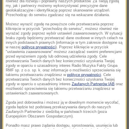
również dla rozwoju i poprawny naszych produktów. Za Twoją zgodą
rosyjskie "fantazje" o podbijaniu innych krajów.
my, jak i partnerzy możemy wykorzystywać precyzyjne dane
geolokalizacyjne i identyfikację poprzez skanowanie urządzeń.
Radosław Sikorski w przemówieniu użył hasła
Przechodząc do serwisu zgadzasz się na wskazane działania.
wyborczego Rafała Trzaskowskiego. Do tej
Możesz wyrazić zgodę na powyższe cele przetwarzania poprzez
kliknięcie w przycisk "przechodzę do serwisu", możesz również nie
sprawy odniósł się prezydent.
wyrażać zgody poprzez wybór ustawień zaawansowanych. W sytuacji
braku zgody będziemy przetwarzać dane osobowe w innych celach na
innych podstawach prawnych (informacje w tym zakresie dostępne są
Wystąpieniu Sikorskiego przysłuchiwali się
w naszej
polityce prywatności
). Poprzez kliknięcie w przycisk
prezydent RP Andrzej Duda, premier Donald Tusk,
"ustawienia zaawansowane" możesz zarządzać swoimi preferencjami
przed wyrażeniem zgody lub odmową udzielenia zgody. Cele
minister obrony narodowej Władysław Kosiniak-
przetwarzania Twoich danych bez konieczności uzyskania Twojej
zgody w oparciu o uzasadniony interes Radio Muzyka Fakty Grupa
Kamysz i posłowie.
RMF sp. z o.o. sp. k. oraz informacje o możliwości sprzeciwienia się
takiemu przetwarzaniu znajdziesz w
polityce prywatności
. Cele
przetwarzania Twoich danych bez konieczności uzyskania Twojej
Szef MSZ wskazywał, że europejscy sojusznicy
zgody w oparciu o uzasadniony interes
Zaufanych Partnerów IAB
oraz
możliwość sprzeciwienia się takiemu przetwarzaniu znajdziesz w
zwiększają wydatki na obronność. W tym kontekście
ustawieniach zaawansowanych.
zaznaczył, że potencjał NATO jest ogromny.
Dopóki
Zgoda jest dobrowolna i możesz ją w dowolnym momencie wycofać,
zgoda będzie też podstawą przekazywania danych do naszych
NATO jest efektywnym Sojuszem Rosja z nami nie
Zaufanych Partnerów z siedzibą w państwach trzecich (poza
Europejskim Obszarem Gospodarczym).
wygra
- zaznaczał.
Ponadto masz prawo żądania dostępu, sprostowania, usunięcia lub