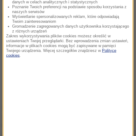
danych w celach analitycznych i statystycznych
Poznanie Twoich preferencji na podstawie sposobu korzystania z
naszych serwisów
Dalsza część artykułu pod materiałem video:
Wyświetlanie spersonalizowanych reklam, które odpowiadają
Twoim zainteresowaniom
Gromadzenie zagregowanych danych użytkownika korzystającego
z różnych urządzeń
Zakres wykorzystywania plików cookies możesz określić w
ustawieniach Twojej przeglądarki. Bez wprowadzenia zmian ustawień,
informacje w plikach cookies mogą być zapisywane w pamięci
Twojego urządzenia. Więcej szczegółów znajdziesz w
Polityce
cookies
.
Na uwagę, że Konfederacja Korony Polskiej cieszy
się 10 razy większym poparciem niż Polska 2050,
Petru odpowiedział:
"Można
odbić tamtych wyborców,