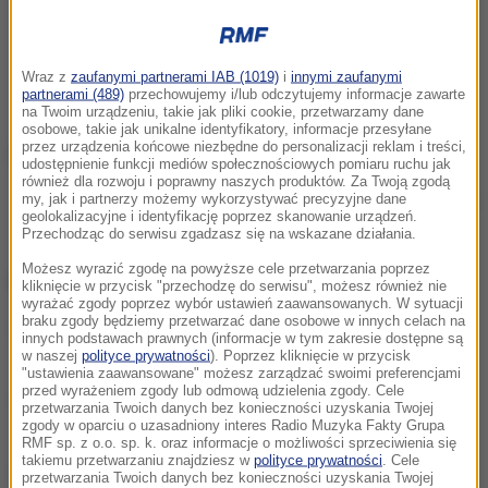
Wraz z
zaufanymi partnerami IAB (1019)
i
innymi zaufanymi
partnerami (489)
przechowujemy i/lub odczytujemy informacje zawarte
na Twoim urządzeniu, takie jak pliki cookie, przetwarzamy dane
osobowe, takie jak unikalne identyfikatory, informacje przesyłane
przez urządzenia końcowe niezbędne do personalizacji reklam i treści,
udostępnienie funkcji mediów społecznościowych pomiaru ruchu jak
również dla rozwoju i poprawny naszych produktów. Za Twoją zgodą
my, jak i partnerzy możemy wykorzystywać precyzyjne dane
Europoseł Grzegorz Braun
geolokalizacyjne i identyfikację poprzez skanowanie urządzeń.
Przechodząc do serwisu zgadzasz się na wskazane działania.
Możesz wyrazić zgodę na powyższe cele przetwarzania poprzez
ZOBACZ RÓWNIEŻ:
kliknięcie w przycisk "przechodzę do serwisu", możesz również nie
wyrażać zgody poprzez wybór ustawień zaawansowanych. W sytuacji
braku zgody będziemy przetwarzać dane osobowe w innych celach na
Grzegorz Braun w rządzie? Wipler: On chce być
innych podstawach prawnych (informacje w tym zakresie dostępne są
w naszej
polityce prywatności
). Poprzez kliknięcie w przycisk
prorokiem
"ustawienia zaawansowane" możesz zarządzać swoimi preferencjami
przed wyrażeniem zgody lub odmową udzielenia zgody. Cele
"Wstydliwa sytuacja". Gliński o białoruskiej
przetwarzania Twoich danych bez konieczności uzyskania Twojej
zgody w oparciu o uzasadniony interes Radio Muzyka Fakty Grupa
nagrodzie dla Brauna
RMF sp. z o.o. sp. k. oraz informacje o możliwości sprzeciwienia się
takiemu przetwarzaniu znajdziesz w
polityce prywatności
. Cele
Partia Brauna idzie jak burza. Sensacyjny sondaż
przetwarzania Twoich danych bez konieczności uzyskania Twojej