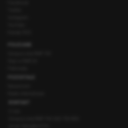
Facebook
Twitter
Instagram
YouTube
Kanały RSS
POLECANE
Gorąca Linia RMF FM
Staż w RMF24
Patronaty
POZOSTAŁE
Newsroom
Radio internetowe
KONTAKT
O nas
Gorąca Linia RMF FM: 600 700 800
email: fakty@rmf.fm