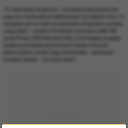
"To zbieranina skrajności - od antyszczepionkowców,
poprzez zwolenników wielkiej Rosji czy wielkich Chin. To
wszystko jest w moim przekonaniu niezgodne z polską
racją stanu" - mówił w Porannej rozmowie w RMF FM
poseł Polski 2050 Ryszard Petru, komentując poglądy
działaczy Konfederacji Korony Polskiej. Przyznał
jednocześnie, że lider tego środowiska - europoseł
Grzegorz Braun - "ma duży talent".