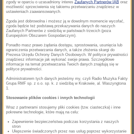
zgody w oparciu o uzasadniony interes
Zaufanych Partnerów IAB
oraz
wyborczy
możliwość sprzeciwienia się takiemu przetwarzaniu znajdziesz w
ustawieniach zaawansowanych.
Ryszard Petru przyznał w RMF FM, że
nie analizował
Zgoda jest dobrowolna i możesz ją w dowolnym momencie wycofać,
zgoda będzie też podstawą przekazywania danych do naszych
dokładnie programu Konfederacji Korony Polskiej.
Zaufanych Partnerów z siedzibą w państwach trzecich (poza
Słyszę ich wypowiedzi w Sejmie - to jest skrajnie
Europejskim Obszarem Gospodarczym).
prorosyjskie i zwykle antygospodarcze, czyli
Ponadto masz prawo żądania dostępu, sprostowania, usunięcia lub
ograniczenia przetwarzania danych, a także złożenia skargi do
antyrynkowe
- ocenił poseł Polski 2050.
Prezesa Urzędu Ochrony Danych Osobowych. W polityce prywatności
znajdziesz informacje jak wykonać swoje prawa. Szczegółowe
informacje na temat przetwarzania Twoich danych znajdują się w
To jest zbieranina skrajności. Szacunek dla Brauna,
polityce prywatności.
który ma duży talent - umiał to zebrać i stworzyć coś
Administratorem tych danych jesteśmy my, czyli Radio Muzyka Fakty
Grupa RMF sp. z o.o. sp. k. z siedzibą w Krakowie, al. Waszyngtona
ciekawego dla ludzi
- mówił gość Tomasza
1.
Terlikowskiego, komplementując wysiłki
Stosowanie plików cookies i innych technologii
kontrowersyjnego europosła.
To wcześniej było
Wraz z partnerami stosujemy pliki cookies (tzw. ciasteczka) i inne
odbierane jako wariactwo, a dzisiaj on to zebrał i
pokrewne technologie, które mają na celu:
zrobił z tego coś, co jest partią polityczną
-
Zapewnienie bezpieczeństwa podczas korzystania z naszych
stron
podkreślał.
Ulepszenie świadczonych przez nas usług poprzez wykorzystanie