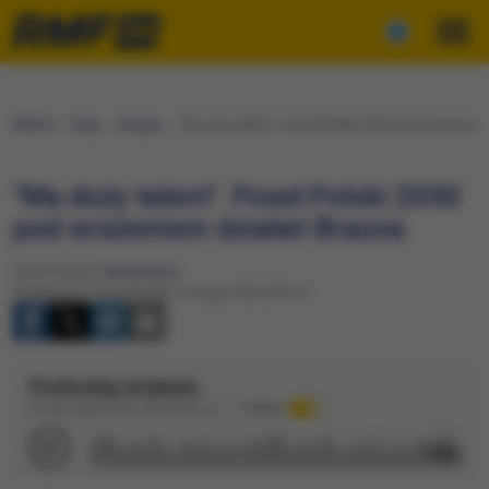
RMF24
Fakty
Polityka
"Ma duży talent". Poseł Polski 2050 pod wrażeniem
"Ma duży talent". Poseł Polski 2050
pod wrażeniem działań Brauna
Opracowanie:
Maciej Nycz
Publikacja: Poniedziałek, 2 lutego 2026 (09:11)
Posłuchaj artykułu
Dźwięk wygenerowany automatycznie
Podkład
1:50