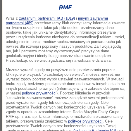
"Środa była dla Putina najlepszym dniem od
rozpoczęcia inwazji na Ukrainę, ponieważ to tego
Wraz z
zaufanymi partnerami IAB (1019)
i
innymi zaufanymi
partnerami (489)
przechowujemy i/lub odczytujemy informacje zawarte
dnia zniweczono wiele ukraińskich aspiracji" -
na Twoim urządzeniu, takie jak pliki cookie, przetwarzamy dane
osobowe, takie jak unikalne identyfikatory, informacje przesyłane
oceniła CNN. Nowa administracja USA podała tego
przez urządzenia końcowe niezbędne do personalizacji reklam i treści,
dnia w wątpliwość możliwość odzyskania przez
udostępnienie funkcji mediów społecznościowych pomiaru ruchu jak
również dla rozwoju i poprawny naszych produktów. Za Twoją zgodą
Ukrainę terytoriów okupowanych przez Rosję.
my, jak i partnerzy możemy wykorzystywać precyzyjne dane
geolokalizacyjne i identyfikację poprzez skanowanie urządzeń.
Przechodząc do serwisu zgadzasz się na wskazane działania.
Nie są to dobre komentarze dla USA. Nie są to dobre
Możesz wyrazić zgodę na powyższe cele przetwarzania poprzez
relacje dla wizerunku Stanów Zjednoczonych na
kliknięcie w przycisk "przechodzę do serwisu", możesz również nie
wyrażać zgody poprzez wybór ustawień zaawansowanych. W sytuacji
świecie. Ale czy w Białym Domu zostanie to wzięte
braku zgody będziemy przetwarzać dane osobowe w innych celach na
innych podstawach prawnych (informacje w tym zakresie dostępne są
pod uwagę? Prezydent raczej patrzy na to, co
w naszej
polityce prywatności
). Poprzez kliknięcie w przycisk
"ustawienia zaawansowane" możesz zarządzać swoimi preferencjami
podoba się jego wyborcom. A przecież już w
przed wyrażeniem zgody lub odmową udzielenia zgody. Cele
przetwarzania Twoich danych bez konieczności uzyskania Twojej
kampanii zapowiadał zmianę polityki zagranicznej.
zgody w oparciu o uzasadniony interes Radio Muzyka Fakty Grupa
Tego chcieli Amerykanie. Nie powinno to być dla
RMF sp. z o.o. sp. k. oraz informacje o możliwości sprzeciwienia się
takiemu przetwarzaniu znajdziesz w
polityce prywatności
. Cele
nikogo zaskoczeniem.
przetwarzania Twoich danych bez konieczności uzyskania Twojej
zgody w oparciu o uzasadniony interes
Zaufanych Partnerów IAB
oraz