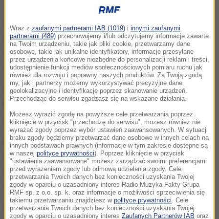
W końcu marca br. rezygnację z funkcji
Wraz z
zaufanymi partnerami IAB (1019)
i
innymi zaufanymi
partnerami (489)
przechowujemy i/lub odczytujemy informacje zawarte
przewodniczącego Państwowej Komisji ds. Pedofilii
na Twoim urządzeniu, takie jak pliki cookie, przetwarzamy dane
złożył prof. Błażej Kmieciak; pozostał jednak w
osobowe, takie jak unikalne identyfikatory, informacje przesyłane
przez urządzenia końcowe niezbędne do personalizacji reklam i treści,
składzie komisji.
udostępnienie funkcji mediów społecznościowych pomiaru ruchu jak
również dla rozwoju i poprawny naszych produktów. Za Twoją zgodą
my, jak i partnerzy możemy wykorzystywać precyzyjne dane
Za powołaniem Karoliny Bućko na przewodniczącą
geolokalizacyjne i identyfikację poprzez skanowanie urządzeń.
Przechodząc do serwisu zgadzasz się na wskazane działania.
komisji głosowało 244 posłów, 192 - przeciw. Od
Możesz wyrazić zgodę na powyższe cele przetwarzania poprzez
głosu wstrzymało się 3 parlamentarzystów.
kliknięcie w przycisk "przechodzę do serwisu", możesz również nie
wyrażać zgody poprzez wybór ustawień zaawansowanych. W sytuacji
braku zgody będziemy przetwarzać dane osobowe w innych celach na
Bućko ukończyła studia prawnicze na UAM w
innych podstawach prawnych (informacje w tym zakresie dostępne są
w naszej
polityce prywatności
). Poprzez kliknięcie w przycisk
Poznaniu, ukończyła aplikację komorniczą,
"ustawienia zaawansowane" możesz zarządzać swoimi preferencjami
przed wyrażeniem zgody lub odmową udzielenia zgody. Cele
prokuratorską i adwokacką, a zawodowo prowadzi
przetwarzania Twoich danych bez konieczności uzyskania Twojej
własną kancelarię adwokacką.
zgody w oparciu o uzasadniony interes Radio Muzyka Fakty Grupa
RMF sp. z o.o. sp. k. oraz informacje o możliwości sprzeciwienia się
takiemu przetwarzaniu znajdziesz w
polityce prywatności
. Cele
Wielokrotnie reprezentowała w sądzie ofiary
przetwarzania Twoich danych bez konieczności uzyskania Twojej
zgody w oparciu o uzasadniony interes
Zaufanych Partnerów IAB
oraz