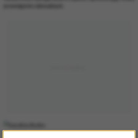
przestępstw seksualnych.
Karolina Bućko