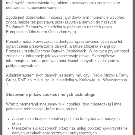
przestępstw "przeciwko wolności seksualnej i
możliwość sprzeciwienia się takiemu przetwarzaniu znajdziesz w
ustawieniach zaawansowanych.
obyczajności" oraz "innych przestępstw natury
Zgoda jest dobrowolna i możesz ją w dowolnym momencie wycofać,
seksualnej". Specjalizuje się m.in. w zagadnieniach
zgoda będzie też podstawą przekazywania danych do naszych
Zaufanych Partnerów z siedzibą w państwach trzecich (poza
związanych z przemocą domową, prowadzi m.in.
Europejskim Obszarem Gospodarczym).
szkolenia w tym obszarze o Ośrodkach Pomocy
Ponadto masz prawo żądania dostępu, sprostowania, usunięcia lub
ograniczenia przetwarzania danych, a także złożenia skargi do
Społecznej.
Prezesa Urzędu Ochrony Danych Osobowych. W polityce prywatności
znajdziesz informacje jak wykonać swoje prawa. Szczegółowe
informacje na temat przetwarzania Twoich danych znajdują się w
Dalsza część artykułu pod materiałem video:
polityce prywatności.
Administratorem tych danych jesteśmy my, czyli Radio Muzyka Fakty
Grupa RMF sp. z o.o. sp. k. z siedzibą w Krakowie, al. Waszyngtona
1.
Stosowanie plików cookies i innych technologii
Wraz z partnerami stosujemy pliki cookies (tzw. ciasteczka) i inne
pokrewne technologie, które mają na celu:
Zapewnienie bezpieczeństwa podczas korzystania z naszych
stron
Ulepszenie świadczonych przez nas usług poprzez wykorzystanie
danych w celach analitycznych i statystycznych