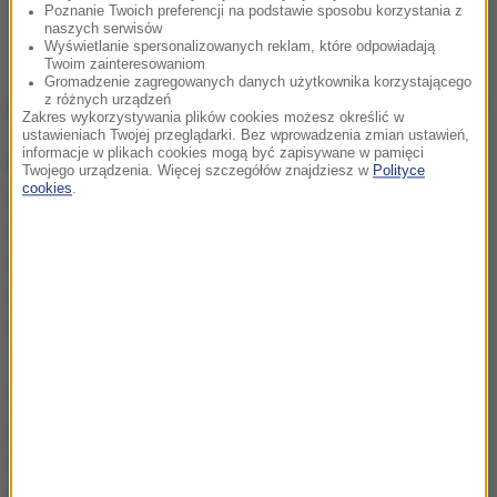
Poznanie Twoich preferencji na podstawie sposobu korzystania z
naszych serwisów
Wyświetlanie spersonalizowanych reklam, które odpowiadają
Twoim zainteresowaniom
Gromadzenie zagregowanych danych użytkownika korzystającego
z różnych urządzeń
Czym będzie zajmować się komisja?
Zakres wykorzystywania plików cookies możesz określić w
ustawieniach Twojej przeglądarki. Bez wprowadzenia zmian ustawień,
informacje w plikach cookies mogą być zapisywane w pamięci
Państwowa komisja ds. pedofilii
została powołana
Twojego urządzenia. Więcej szczegółów znajdziesz w
Polityce
cookies
.
przez Sejm 24 lipca 2020 r. Komisja przyjmuje
zgłoszenia od listopada 2020 r. Do jej zadań należy
m.in. badanie spraw, które uległy przedawnieniu i
wpisywanie pedofilów do Rejestru Sprawców
Przestępstw na Tle Seksualnym.
W końcu lutego br. weszła w życie nowelizacja
przepisów o komisji, która m.in. wprowadziła zmiany
w jej funkcjonowaniu i ułatwienia w dostępie do
dokumentów. Ostatecznie jednak nie wprowadzono