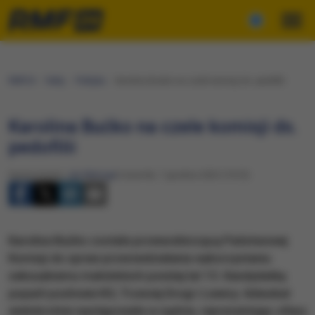
RMF24
Fakty
Polityka
Karolina Bućko na czele komisji ds. pedofilii
Karolina Bućko na czele komisji ds.
pedofilii
Opracowanie:
Jan Matoga
Czwartek, 7 grudnia 2023 (19:25)
Karolina Bućko została przewodniczącą Państwowej
Komisji do spraw przeciwdziałania wykorzystaniu
seksualnemu małoletnich poniżej lat 15. Kandydatkę
poparli posłowie KO, Trzeciej Drogi i Lewicy. Adwokat
wielokrotnie występowała w sądzie, reprezentując ofiary