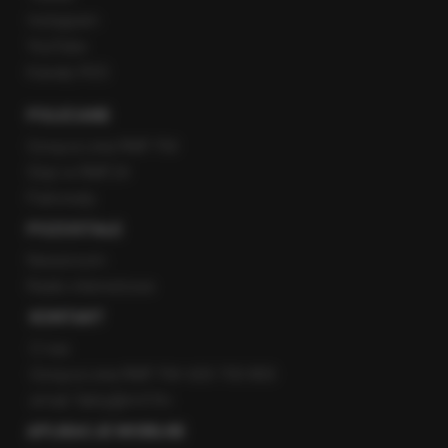
Instagram
YouTube
Kanały RSS
POLECANE
Gorąca Linia RMF FM
Staż w RMF24
Patronaty
POZOSTAŁE
Newsroom
Radio internetowe
KONTAKT
O nas
Gorąca Linia RMF FM: 600 700 800
email: fakty@rmf.fm
APLIKACJE MOBILNE