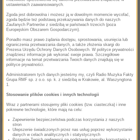
ustawieniach zaawansowanych.
Zgoda jest dobrowolna i możesz ją w dowolnym momencie wycofać,
zgoda będzie też podstawą przekazywania danych do naszych
Zaufanych Partnerów z siedzibą w państwach trzecich (poza
Uwaga na gołoledź
Europejskim Obszarem Gospodarczym).
Ponadto masz prawo żądania dostępu, sprostowania, usunięcia lub
Ostrzeżeniami przed
opadami marznącymi
objęte
ograniczenia przetwarzania danych, a także złożenia skargi do
Prezesa Urzędu Ochrony Danych Osobowych. W polityce prywatności
są województwa: mazowieckie, lubelskie i część
znajdziesz informacje jak wykonać swoje prawa. Szczegółowe
informacje na temat przetwarzania Twoich danych znajdują się w
woj. łódzkiego.
polityce prywatności.
Na tych terenach prognozowane są słabe opady
Administratorem tych danych jesteśmy my, czyli Radio Muzyka Fakty
Grupa RMF sp. z o.o. sp. k. z siedzibą w Krakowie, al. Waszyngtona
marznącego deszczu lub mżawki powodujące
1.
gołoledź. Alerty utrzymają się do niedzielnego
Stosowanie plików cookies i innych technologii
poranka.
Wraz z partnerami stosujemy pliki cookies (tzw. ciasteczka) i inne
pokrewne technologie, które mają na celu:
Ostrzeżenia przed oblodzeniem
Zapewnienie bezpieczeństwa podczas korzystania z naszych
stron
Ulepszenie świadczonych przez nas usług poprzez wykorzystanie
Z kolei ostrzeżenia I stopnia
przed oblodzeniem
są
danych w celach analitycznych i statystycznych
Poznanie Twoich preferencji na podstawie sposobu korzystania z