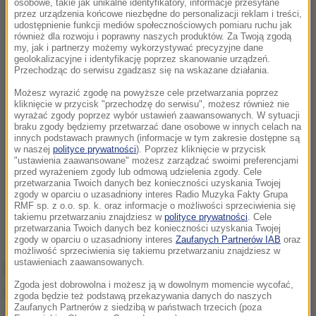
osobowe, takie jak unikalne identyfikatory, informacje przesyłane
przez urządzenia końcowe niezbędne do personalizacji reklam i treści,
udostępnienie funkcji mediów społecznościowych pomiaru ruchu jak
Dalsza część artykułu pod materiałem video:
również dla rozwoju i poprawny naszych produktów. Za Twoją zgodą
my, jak i partnerzy możemy wykorzystywać precyzyjne dane
geolokalizacyjne i identyfikację poprzez skanowanie urządzeń.
Przechodząc do serwisu zgadzasz się na wskazane działania.
Możesz wyrazić zgodę na powyższe cele przetwarzania poprzez
kliknięcie w przycisk "przechodzę do serwisu", możesz również nie
wyrażać zgody poprzez wybór ustawień zaawansowanych. W sytuacji
braku zgody będziemy przetwarzać dane osobowe w innych celach na
innych podstawach prawnych (informacje w tym zakresie dostępne są
w naszej
polityce prywatności
). Poprzez kliknięcie w przycisk
"ustawienia zaawansowane" możesz zarządzać swoimi preferencjami
przed wyrażeniem zgody lub odmową udzielenia zgody. Cele
przetwarzania Twoich danych bez konieczności uzyskania Twojej
zgody w oparciu o uzasadniony interes Radio Muzyka Fakty Grupa
RMF sp. z o.o. sp. k. oraz informacje o możliwości sprzeciwienia się
takiemu przetwarzaniu znajdziesz w
polityce prywatności
. Cele
przetwarzania Twoich danych bez konieczności uzyskania Twojej
zgody w oparciu o uzasadniony interes
Zaufanych Partnerów IAB
oraz
możliwość sprzeciwienia się takiemu przetwarzaniu znajdziesz w
ustawieniach zaawansowanych.
Prognoza pogody. Takiej aury należy
Zgoda jest dobrowolna i możesz ją w dowolnym momencie wycofać,
się spodziewać w czwartek
zgoda będzie też podstawą przekazywania danych do naszych
Zaufanych Partnerów z siedzibą w państwach trzecich (poza