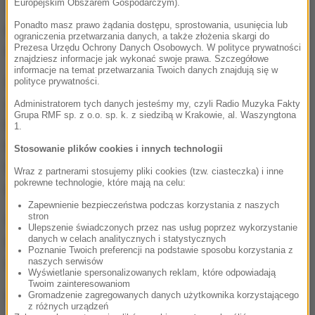
Europejskim Obszarem Gospodarczym).
Temperatura maksymalna w czwartek wyniesie
od
Ponadto masz prawo żądania dostępu, sprostowania, usunięcia lub
minus 5 stopni Celsjusza na północnym wschodzie,
ograniczenia przetwarzania danych, a także złożenia skargi do
Prezesa Urzędu Ochrony Danych Osobowych. W polityce prywatności
około -2 st. C w centrum do 1 st. C na południu.
znajdziesz informacje jak wykonać swoje prawa. Szczegółowe
informacje na temat przetwarzania Twoich danych znajdują się w
IMGW prognozuje, że w ciągu dnia na południu,
polityce prywatności.
zachodzie i miejscami w centrum wiatr przeważnie
Administratorem tych danych jesteśmy my, czyli Radio Muzyka Fakty
Grupa RMF sp. z o.o. sp. k. z siedzibą w Krakowie, al. Waszyngtona
będzie słaby - głównie wschodni. Z kolei na północy
1.
kraju i północnym wschodzie słaby, zachodni. Na
Stosowanie plików cookies i innych technologii
Pomorzu zawieje słaby wiatr, z kierunków
Wraz z partnerami stosujemy pliki cookies (tzw. ciasteczka) i inne
pokrewne technologie, które mają na celu:
północnych.
Zapewnienie bezpieczeństwa podczas korzystania z naszych
stron
Wysoko
w Sudetach wiatr w porywach może
Ulepszenie świadczonych przez nas usług poprzez wykorzystanie
danych w celach analitycznych i statystycznych
osiągnąć 65 km/h
, miejscami powodując zawieje i
Poznanie Twoich preferencji na podstawie sposobu korzystania z
zamiecie śnieżne.
naszych serwisów
Wyświetlanie spersonalizowanych reklam, które odpowiadają
Twoim zainteresowaniom
Gromadzenie zagregowanych danych użytkownika korzystającego
Tam w nocy może spać do 5 cm
z różnych urządzeń