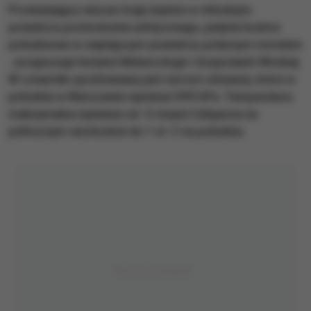
Przeważający obszar kraju będzie w chłodnym
powietrzu pochodzenia arktycznego, jedynie krańce
południowe w cieplejszym powietrzu polarnym morskim
- prognozuje Instytut Meteorologii i Gospodarki Wodnej.
W czwartek spodziewany jest wzrost ciśnienia, które w
południe w Warszawie wyniesie 999 hPa. Temperatura
maksymalna wyniesie od -5 stopni Celsjusza na
północnym wschodzie do 1 st. C na południu.