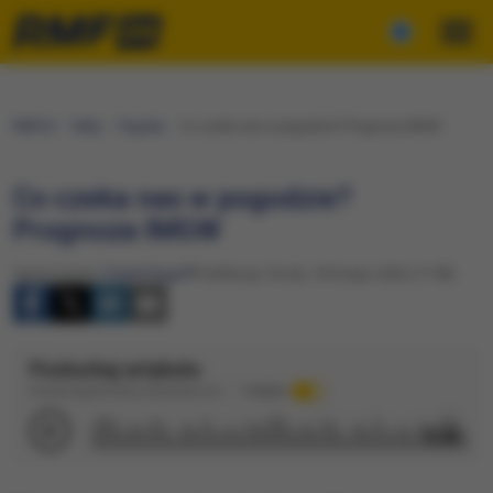
RMF24
Fakty
Pogoda
Co czeka nas w pogodzie? Prognoza IMGW
Co czeka nas w pogodzie?
Prognoza IMGW
Opracowanie:
Paweł Auguff
Publikacja: Środa, 18 lutego 2026 (17:08)
Posłuchaj artykułu
Dźwięk wygenerowany automatycznie
Podkład
3:28