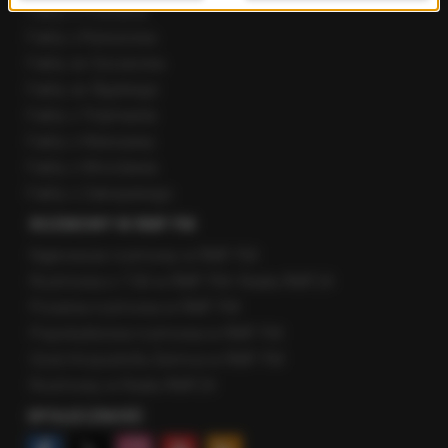
Fakty z Poznania
Fakty z Rzeszowa
Fakty ze Szczecina
Fakty ze Śląskiego
Fakty z Trójmiasta
Fakty z Warszawy
Fakty z Wrocławia
Fakty z Zakopanego
ROZMOWY W RMF FM
Najnowsze rozmowy w RMF FM
Rozmowa o 7:00 w RMF FM i Radiu RMF24
Poranna rozmowa w RMF FM
Popołudniowa rozmowa w RMF FM
Gość Krzysztofa Ziemca w RMF FM
Rozmowy w Radiu RMF24
SPOŁECZNOŚĆ