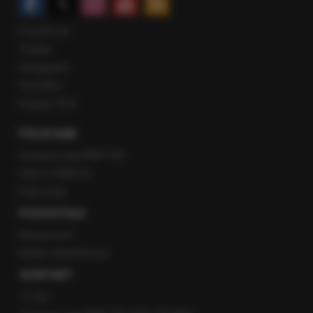
Facebook
Twitter
Instagram
YouTube
Kanały RSS
POLECANE
Gorąca Linia RMF FM
Staż w RMF24
Patronaty
POZOSTAŁE
Newsroom
Radio internetowe
KONTAKT
O nas