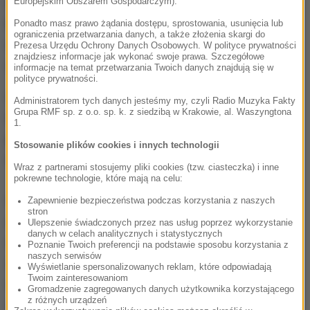
Do katastrofy doszło po godz. 12 czasu lokalnego.
Europejskim Obszarem Gospodarczym).
Boeing miał lecieć z Hawany do Holguin. Maszyna
Ponadto masz prawo żądania dostępu, sprostowania, usunięcia lub
ograniczenia przetwarzania danych, a także złożenia skargi do
rozbiła się tuż po starcie. Na zdjęciach widać czarny
Prezesa Urzędu Ochrony Danych Osobowych. W polityce prywatności
znajdziesz informacje jak wykonać swoje prawa. Szczegółowe
dym unoszący się nad wrakiem.
informacje na temat przetwarzania Twoich danych znajdują się w
polityce prywatności.
Odbywająca rejs krajowy z Hawany do miasta
Administratorem tych danych jesteśmy my, czyli Radio Muzyka Fakty
Grupa RMF sp. z o.o. sp. k. z siedzibą w Krakowie, al. Waszyngtona
Holguin na wschodzie Kuby maszyna runęła na
1.
plantację juki między portem lotniczym a pobliskim
Stosowanie plików cookies i innych technologii
miastem Santiago de las Vegas.
Wraz z partnerami stosujemy pliki cookies (tzw. ciasteczka) i inne
pokrewne technologie, które mają na celu:
Według okolicznych mieszkańców, karetkami
Zapewnienie bezpieczeństwa podczas korzystania z naszych
stron
odwieziono pewną liczbę osób, które przeżyły
Ulepszenie świadczonych przez nas usług poprzez wykorzystanie
danych w celach analitycznych i statystycznych
wypadek. Jak powiedział dziennikarzom
Poznanie Twoich preferencji na podstawie sposobu korzystania z
naszych serwisów
zastrzegający sobie anonimowość oficer wojska,
Wyświetlanie spersonalizowanych reklam, które odpowiadają
Twoim zainteresowaniom
wydaje się, że ocalało tylko trzech ludzi i wszyscy
Gromadzenie zagregowanych danych użytkownika korzystającego
z różnych urządzeń
oni są w stanie krytycznym. Jednak inni