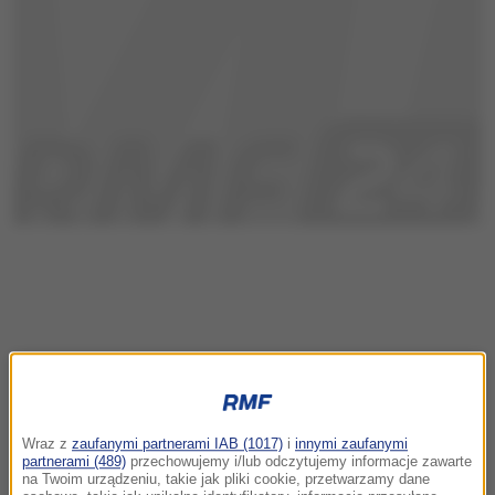
Wraz z
zaufanymi partnerami IAB (1017)
i
innymi zaufanymi
partnerami (489)
przechowujemy i/lub odczytujemy informacje zawarte
na Twoim urządzeniu, takie jak pliki cookie, przetwarzamy dane