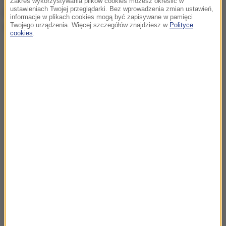
Zakres wykorzystywania plików cookies możesz określić w
ustawieniach Twojej przeglądarki. Bez wprowadzenia zmian ustawień,
przedstawiciele władz odmówili potwierdzenia tej
informacje w plikach cookies mogą być zapisywane w pamięci
informacji. Na miejscu działają służby ratunkowe.
Twojego urządzenia. Więcej szczegółów znajdziesz w
Polityce
cookies
.