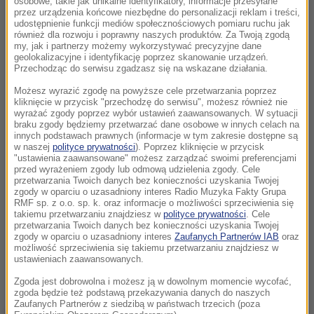
osobowe, takie jak unikalne identyfikatory, informacje przesyłane
przez urządzenia końcowe niezbędne do personalizacji reklam i treści,
udostępnienie funkcji mediów społecznościowych pomiaru ruchu jak
również dla rozwoju i poprawny naszych produktów. Za Twoją zgodą
my, jak i partnerzy możemy wykorzystywać precyzyjne dane
geolokalizacyjne i identyfikację poprzez skanowanie urządzeń.
Przechodząc do serwisu zgadzasz się na wskazane działania.
Możesz wyrazić zgodę na powyższe cele przetwarzania poprzez
kliknięcie w przycisk "przechodzę do serwisu", możesz również nie
wyrażać zgody poprzez wybór ustawień zaawansowanych. W sytuacji
braku zgody będziemy przetwarzać dane osobowe w innych celach na
innych podstawach prawnych (informacje w tym zakresie dostępne są
w naszej
polityce prywatności
). Poprzez kliknięcie w przycisk
"ustawienia zaawansowane" możesz zarządzać swoimi preferencjami
przed wyrażeniem zgody lub odmową udzielenia zgody. Cele
przetwarzania Twoich danych bez konieczności uzyskania Twojej
zgody w oparciu o uzasadniony interes Radio Muzyka Fakty Grupa
RMF sp. z o.o. sp. k. oraz informacje o możliwości sprzeciwienia się
takiemu przetwarzaniu znajdziesz w
polityce prywatności
. Cele
przetwarzania Twoich danych bez konieczności uzyskania Twojej
zgody w oparciu o uzasadniony interes
Zaufanych Partnerów IAB
oraz
możliwość sprzeciwienia się takiemu przetwarzaniu znajdziesz w
ustawieniach zaawansowanych.
Zgoda jest dobrowolna i możesz ją w dowolnym momencie wycofać,
zgoda będzie też podstawą przekazywania danych do naszych
Zaufanych Partnerów z siedzibą w państwach trzecich (poza