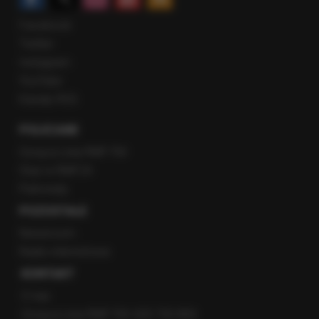
Facebook
Twitter
Instagram
YouTube
Kanały RSS
POLECANE
Gorąca Linia RMF FM
Staż w RMF24
Patronaty
POZOSTAŁE
Newsroom
Radio internetowe
KONTAKT
O nas
Gorąca Linia RMF FM: 600 700 800