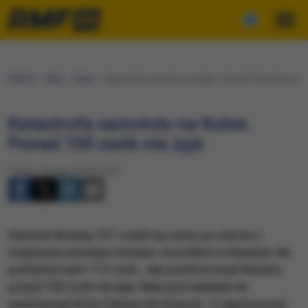
RMF24
Fakty
Świat
Katastrofa samolotu na Kubie. Ponad 100 osób nie ży
Katastrofa samolotu na Kubie.
Ponad 100 osób nie żyje
Piątek, 18 maja 2018 (19:23)
Samolot Boeing 737 rozbił się zaraz po starcie z
międzynarodowego lotniska Jose Marti w Hawanie. Na
pokładzie było 113 osób. Jak poinformował Reuters,
ponad 100 osób nie żyje. Maszyna należała do
państwowej firmy Cubana de Aviacion. Z najnowszych