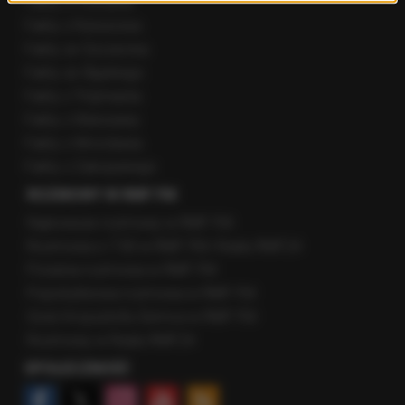
Fakty z Poznania
Fakty z Rzeszowa
Fakty ze Szczecina
Fakty ze Śląskiego
Fakty z Trójmiasta
Fakty z Warszawy
Fakty z Wrocławia
Fakty z Zakopanego
ROZMOWY W RMF FM
Najnowsze rozmowy w RMF FM
Rozmowa o 7:00 w RMF FM i Radiu RMF24
Poranna rozmowa w RMF FM
Popołudniowa rozmowa w RMF FM
Gość Krzysztofa Ziemca w RMF FM
Rozmowy w Radiu RMF24
SPOŁECZNOŚĆ