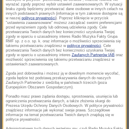
Badania pokazują, że regularne spożywanie soku
wyrażać zgody poprzez wybór ustawień zaawansowanych. W sytuacji
z arbuza poprawia funkcjonowanie naczyń i rytm
braku zgody będziemy przetwarzać dane osobowe w innych celach na
innych podstawach prawnych (informacje w tym zakresie dostępne są
serca, nawet przy podwyższonym poziomie
w naszej
polityce prywatności
). Poprzez kliknięcie w przycisk
"ustawienia zaawansowane" możesz zarządzać swoimi preferencjami
cukru we krwi.
przed wyrażeniem zgody lub odmową udzielenia zgody. Cele
przetwarzania Twoich danych bez konieczności uzyskania Twojej
zgody w oparciu o uzasadniony interes Radio Muzyka Fakty Grupa
Arbuz to niskokaloryczna bomba witaminowa -
RMF sp. z o.o. sp. k. oraz informacje o możliwości sprzeciwienia się
takiemu przetwarzaniu znajdziesz w
polityce prywatności
. Cele
dwie filiżanki dostarczają aż 25 proc. dziennej
przetwarzania Twoich danych bez konieczności uzyskania Twojej
zgody w oparciu o uzasadniony interes
Zaufanych Partnerów IAB
oraz
dawki witaminy C i mnóstwo minerałów.
możliwość sprzeciwienia się takiemu przetwarzaniu znajdziesz w
ustawieniach zaawansowanych.
Więcej ciekawych informacji z Polski i ze świata
Zgoda jest dobrowolna i możesz ją w dowolnym momencie wycofać,
znajdziesz na
stronie głównej RMF24.pl
.
zgoda będzie też podstawą przekazywania danych do naszych
Zaufanych Partnerów z siedzibą w państwach trzecich (poza
Europejskim Obszarem Gospodarczym).
Arbuz - letni klasyk z naukowym
Ponadto masz prawo żądania dostępu, sprostowania, usunięcia lub
ograniczenia przetwarzania danych, a także złożenia skargi do
potencjałem
Prezesa Urzędu Ochrony Danych Osobowych. W polityce prywatności
znajdziesz informacje jak wykonać swoje prawa. Szczegółowe
informacje na temat przetwarzania Twoich danych znajdują się w
polityce prywatności.
Dalsza część artykułu pod materiałem video:
Administratorem tych danych jesteśmy my, czyli Radio Muzyka Fakty