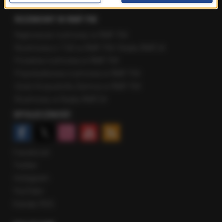
Fakty z Zakopanego
ROZMOWY W RMF FM
Najnowsze rozmowy w RMF FM
Rozmowa o 7:00 w RMF FM i Radiu RMF24
Poranna rozmowa w RMF FM
Popołudniowa rozmowa w RMF FM
Gość Krzysztofa Ziemca w RMF FM
Rozmowy w Radiu RMF24
SPOŁECZNOŚĆ
Facebook
Twitter
Instagram
YouTube
Kanały RSS