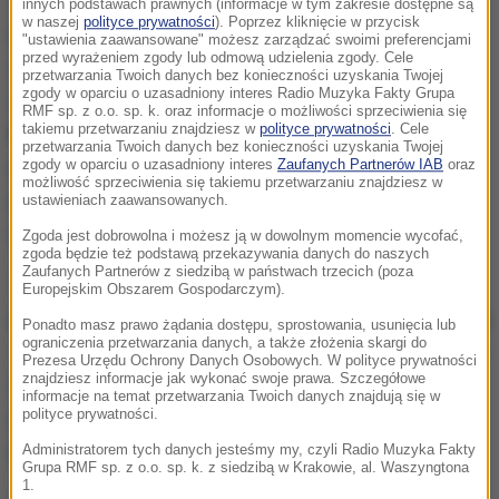
TEDx to lokalna inicjatywa inspirowana globalną
innych podstawach prawnych (informacje w tym zakresie dostępne są
w naszej
polityce prywatności
). Poprzez kliknięcie w przycisk
misją TED.com
- platformy znanej z
"ustawienia zaawansowane" możesz zarządzać swoimi preferencjami
przed wyrażeniem zgody lub odmową udzielenia zgody. Cele
rozpowszechniania idei, które poszerzają horyzonty
przetwarzania Twoich danych bez konieczności uzyskania Twojej
zgody w oparciu o uzasadniony interes Radio Muzyka Fakty Grupa
i mogą zmieniać świat. Formuła opiera się na
RMF sp. z o.o. sp. k. oraz informacje o możliwości sprzeciwienia się
takiemu przetwarzaniu znajdziesz w
polityce prywatności
. Cele
krótkich, autorskich wystąpieniach, w których
przetwarzania Twoich danych bez konieczności uzyskania Twojej
ekspercka wiedza spotyka się z osobistym
zgody w oparciu o uzasadniony interes
Zaufanych Partnerów IAB
oraz
możliwość sprzeciwienia się takiemu przetwarzaniu znajdziesz w
doświadczeniem
i próbą opowiedzenia o świecie z
ustawieniach zaawansowanych.
nowej perspektywy.
Zgoda jest dobrowolna i możesz ją w dowolnym momencie wycofać,
zgoda będzie też podstawą przekazywania danych do naszych
Zaufanych Partnerów z siedzibą w państwach trzecich (poza
To właśnie specyficzny model -
bardziej oparty na
Europejskim Obszarem Gospodarczym).
swobodnej wypowiedzi niż akademickim wykładzie
Ponadto masz prawo żądania dostępu, sprostowania, usunięcia lub
ograniczenia przetwarzania danych, a także złożenia skargi do
- od lat buduje popularność wydarzeń TEDx na całym
Prezesa Urzędu Ochrony Danych Osobowych. W polityce prywatności
znajdziesz informacje jak wykonać swoje prawa. Szczegółowe
świecie.
Formuła skupiona wokół konkretnej idei i
informacje na temat przetwarzania Twoich danych znajdują się w
polityce prywatności.
osobistego doświadczenia wyraźnie kontrastuje z
rytmem współczesnej komunikacji.
Administratorem tych danych jesteśmy my, czyli Radio Muzyka Fakty
Grupa RMF sp. z o.o. sp. k. z siedzibą w Krakowie, al. Waszyngtona
1.