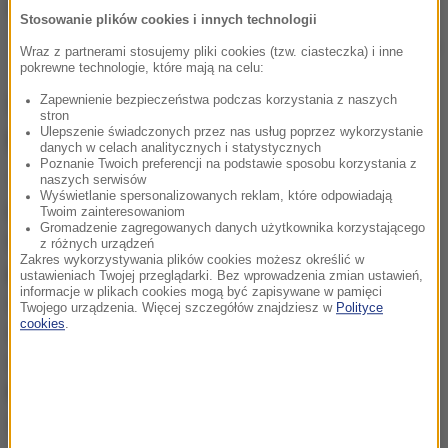
Stosowanie plików cookies i innych technologii
/
materiały prasowe
Wraz z partnerami stosujemy pliki cookies (tzw. ciasteczka) i inne
pokrewne technologie, które mają na celu:
Spotkanie różnych perspektyw:
Zapewnienie bezpieczeństwa podczas korzystania z naszych
stron
prelegenci TEDxWSKZ
Ulepszenie świadczonych przez nas usług poprzez wykorzystanie
danych w celach analitycznych i statystycznych
Poznanie Twoich preferencji na podstawie sposobu korzystania z
TEDxWSKZ zgromadził ekspertów reprezentujących
naszych serwisów
Wyświetlanie spersonalizowanych reklam, które odpowiadają
bardzo różne obszary doświadczeń i kompetencji.
Twoim zainteresowaniom
Gromadzenie zagregowanych danych użytkownika korzystającego
Na scenie pojawili się m.in. wybitny językoznawca
z różnych urządzeń
Zakres wykorzystywania plików cookies możesz określić w
prof. Jan Miodek
,
prof. Mariusz Jędrzejko
ustawieniach Twojej przeglądarki. Bez wprowadzenia zmian ustawień,
informacje w plikach cookies mogą być zapisywane w pamięci
specjalizujący się w obszarze uzależnień i patologii
Twojego urządzenia. Więcej szczegółów znajdziesz w
Polityce
cookies
.
społecznych, psychoterapeuta i popularyzator
wiedzy o zdrowiu psychicznym
lek. med. Marcin
Matych
, a także psycholog i badacz wpływu
sztucznej inteligencji na ludzi
dr Rafał Muda
.