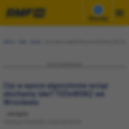
Słuchaj
RMF24
Fakty
Nauka
Czy w epoce algorytmów wciąż słuchamy idei? TED
ARTYKUŁ SPONSOROWANY
Czy w epoce algorytmów wciąż
słuchamy idei? TEDxWSKZ we
Wrocławiu
udostępnij
Publikacja: Poniedziałek, 25 maja 2026 (00:00)