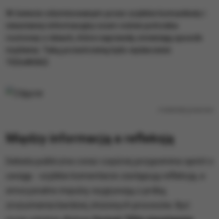
W świecie zdominowanym przez szybkie komunikaty i
nieustanny informacyjny szum rośnie potrzeba
rozmowy o ideach, które naprawdę zmieniają sposób
myślenia. Taką przestrzenią było wydarzenie
TEDxWSKZ.
/
materiały prasowe
Między informacją a refleksją
Debata publiczna coraz częściej przypomina sprint o
uwagę - szybkie komentarze zastępują refleksję, a
emocjonalne impulsy wygrywają z próbą
zrozumienia bardziej złożonych procesów. Być