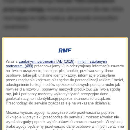
może właśnie dlatego
format TEDx nieustannie
przyciąga uwagę
, tworząc przestrzeń dla idei, które
wymagają nie tylko reakcji, ale przede wszystkim
uważności.
23 maja we Wrocławiu odbyło się wydarzenie
TEDxWSKZ
pod hasłem
Sky is the... beginning!
Na
scenie pojawili się
eksperci ze świata nauki,
Wraz z
zaufanymi partnerami IAB (1019)
i
innymi zaufanymi
edukacji, technologii i biznesu
. Prelegenci dzielili
partnerami (489)
przechowujemy i/lub odczytujemy informacje zawarte
na Twoim urządzeniu, takie jak pliki cookie, przetwarzamy dane
się doświadczeniami związanymi z rozwojem,
osobowe, takie jak unikalne identyfikatory, informacje przesyłane
przez urządzenia końcowe niezbędne do personalizacji reklam i treści,
zmianą i szukaniem własnej drogi. Opowiedzieli o
udostępnienie funkcji mediów społecznościowych pomiaru ruchu jak
również dla rozwoju i poprawny naszych produktów. Za Twoją zgodą
decyzjach, które
wpływały na ich sposób myślenia i
my, jak i partnerzy możemy wykorzystywać precyzyjne dane
geolokalizacyjne i identyfikację poprzez skanowanie urządzeń.
działania we współczesnym świecie.
Przechodząc do serwisu zgadzasz się na wskazane działania.
Możesz wyrazić zgodę na powyższe cele przetwarzania poprzez
Skąd fenomen TEDx?
kliknięcie w przycisk "przechodzę do serwisu", możesz również nie
wyrażać zgody poprzez wybór ustawień zaawansowanych. W sytuacji
braku zgody będziemy przetwarzać dane osobowe w innych celach na