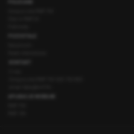
POLECANE
Gorąca Linia RMF FM
Staż w RMF24
Patronaty
POZOSTAŁE
Newsroom
Radio internetowe
KONTAKT
O nas
Gorąca Linia RMF FM: 600 700 800
email: fakty@rmf.fm
APLIKACJE MOBILNE
RMF FM
RMF ON