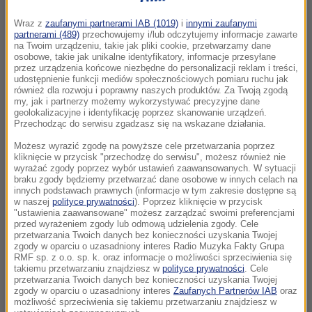
Wraz z
zaufanymi partnerami IAB (1019)
i
innymi zaufanymi
partnerami (489)
przechowujemy i/lub odczytujemy informacje zawarte
na Twoim urządzeniu, takie jak pliki cookie, przetwarzamy dane
osobowe, takie jak unikalne identyfikatory, informacje przesyłane
przez urządzenia końcowe niezbędne do personalizacji reklam i treści,
udostępnienie funkcji mediów społecznościowych pomiaru ruchu jak
również dla rozwoju i poprawny naszych produktów. Za Twoją zgodą
my, jak i partnerzy możemy wykorzystywać precyzyjne dane
geolokalizacyjne i identyfikację poprzez skanowanie urządzeń.
Przechodząc do serwisu zgadzasz się na wskazane działania.
Możesz wyrazić zgodę na powyższe cele przetwarzania poprzez
kliknięcie w przycisk "przechodzę do serwisu", możesz również nie
wyrażać zgody poprzez wybór ustawień zaawansowanych. W sytuacji
braku zgody będziemy przetwarzać dane osobowe w innych celach na
innych podstawach prawnych (informacje w tym zakresie dostępne są
w naszej
polityce prywatności
). Poprzez kliknięcie w przycisk
"ustawienia zaawansowane" możesz zarządzać swoimi preferencjami
przed wyrażeniem zgody lub odmową udzielenia zgody. Cele
przetwarzania Twoich danych bez konieczności uzyskania Twojej
Zobacz materiał na Instagramie
zgody w oparciu o uzasadniony interes Radio Muzyka Fakty Grupa
RMF sp. z o.o. sp. k. oraz informacje o możliwości sprzeciwienia się
takiemu przetwarzaniu znajdziesz w
polityce prywatności
. Cele
przetwarzania Twoich danych bez konieczności uzyskania Twojej
zgody w oparciu o uzasadniony interes
Zaufanych Partnerów IAB
oraz
możliwość sprzeciwienia się takiemu przetwarzaniu znajdziesz w