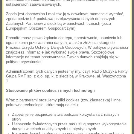
Zbiera się w trakcie sztuki pieniądze na zabójstwo
ustawieniach zaawansowanych.
człowieka, chce się zabić Jarosława Kaczyńskiego, a
Zgoda jest dobrowolna i możesz ją w dowolnym momencie wycofać,
zgoda będzie też podstawą przekazywania danych do naszych
ktoś mówi, że to (spektakl - PAP) wspaniałe, piękne,
Zaufanych Partnerów z siedzibą w państwach trzecich (poza
Europejskim Obszarem Gospodarczym).
dobre i ważne"
- dodał poseł
. Jedna z posłanek
Nowoczesnej reklamowała nawet to przedstawienie.
Ponadto masz prawo żądania dostępu, sprostowania, usunięcia lub
ograniczenia przetwarzania danych, a także złożenia skargi do
Był już parlamencie taki jeden człowiek, który chciał
Prezesa Urzędu Ochrony Danych Osobowych. W polityce prywatności
znajdziesz informacje jak wykonać swoje prawa. Szczegółowe
walczyć nienawiścią - Janusz Palikot - i Nowoczesna
informacje na temat przetwarzania Twoich danych znajdują się w
polityce prywatności.
skończy tak jak Palikot -
powiedział.
Administratorem tych danych jesteśmy my, czyli Radio Muzyka Fakty
Grupa RMF sp. z o.o. sp. k. z siedzibą w Krakowie, al. Waszyngtona
1.
Jak mówił, opozycja chce znowu pokazać, że Prawo
Stosowanie plików cookies i innych technologii
i Sprawiedliwość znowu "zakazuje sztuki, wpływa na
Wraz z partnerami stosujemy pliki cookies (tzw. ciasteczka) i inne
teatr i żyjemy w dyktaturze.
Nie, chcemy po prostu
pokrewne technologie, które mają na celu:
szanować prawo i stąd będzie zawiadomienie do
Zapewnienie bezpieczeństwa podczas korzystania z naszych
prokuratury dzisiaj -
zaznaczył.
stron
Ulepszenie świadczonych przez nas usług poprzez wykorzystanie
danych w celach analitycznych i statystycznych
Poznanie Twoich preferencji na podstawie sposobu korzystania z