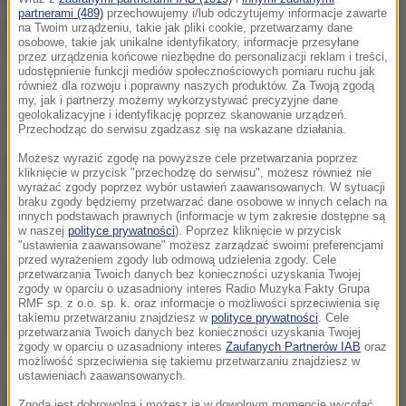
partnerami (489)
przechowujemy i/lub odczytujemy informacje zawarte
końca lipca sprzedano 101 tys. egzemplarzy tych
na Twoim urządzeniu, takie jak pliki cookie, przetwarzamy dane
osobowe, takie jak unikalne identyfikatory, informacje przesyłane
samochodów.
przez urządzenia końcowe niezbędne do personalizacji reklam i treści,
udostępnienie funkcji mediów społecznościowych pomiaru ruchu jak
również dla rozwoju i poprawny naszych produktów. Za Twoją zgodą
Wcześniej dwie generacje Pandy budowane były w
my, jak i partnerzy możemy wykorzystywać precyzyjne dane
geolokalizacyjne i identyfikację poprzez skanowanie urządzeń.
Tychach.
Przechodząc do serwisu zgadzasz się na wskazane działania.
Możesz wyrazić zgodę na powyższe cele przetwarzania poprzez
Dla Polski może to być jakieś pocieszenie po
kliknięcie w przycisk "przechodzę do serwisu", możesz również nie
niedoszłej inwestycji Jaguara - czytamy w
wyrażać zgody poprzez wybór ustawień zaawansowanych. W sytuacji
braku zgody będziemy przetwarzać dane osobowe w innych celach na
"Rzeczpospolitej".
innych podstawach prawnych (informacje w tym zakresie dostępne są
w naszej
polityce prywatności
). Poprzez kliknięcie w przycisk
"ustawienia zaawansowane" możesz zarządzać swoimi preferencjami
przed wyrażeniem zgody lub odmową udzielenia zgody. Cele
(j.)
przetwarzania Twoich danych bez konieczności uzyskania Twojej
zgody w oparciu o uzasadniony interes Radio Muzyka Fakty Grupa
RMF sp. z o.o. sp. k. oraz informacje o możliwości sprzeciwienia się
takiemu przetwarzaniu znajdziesz w
polityce prywatności
. Cele
Źródło: PAP
przetwarzania Twoich danych bez konieczności uzyskania Twojej
zgody w oparciu o uzasadniony interes
Zaufanych Partnerów IAB
oraz
możliwość sprzeciwienia się takiemu przetwarzaniu znajdziesz w
ustawieniach zaawansowanych.
chcesz widzieć więcej artykułów od RMF24?
dodaj w
Zgoda jest dobrowolna i możesz ją w dowolnym momencie wycofać,