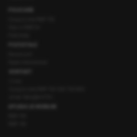
POLECANE
Gorąca Linia RMF FM
Staż w RMF24
Patronaty
POZOSTAŁE
Newsroom
Radio internetowe
KONTAKT
O nas
Gorąca Linia RMF FM: 600 700 800
email: fakty@rmf.fm
APLIKACJE MOBILNE
RMF FM
RMF ON