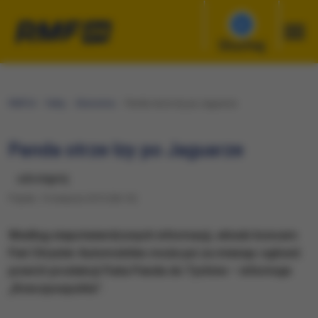
Słuchaj
RMF24
Fakty
Ekonomia
Panda otrze łzy po Jaguarze
Panda otrze łzy po Jaguarze
udostępnij
Piątek, 14 sierpnia 2015 (06:10)
Według niepotwierdzonych informacji, włoski koncern
Fiat Chrysler Automobiles może już za miesiąc ogłosić
powrót produkcji Fiata Panda do Tychów – informuje
„Rzeczpospolita”.