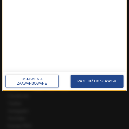
Fakty z Wrocławia
Fakty z Zakopanego
ROZMOWY W RMF FM
Najnowsze rozmowy w RMF FM
Rozmowa o 7:00 w RMF FM i Radiu RMF24
Poranna rozmowa w RMF FM
Popołudniowa rozmowa w RMF FM
Gość Krzysztofa Ziemca w RMF FM
Rozmowy w Radiu RMF24
SPOŁECZNOŚĆ
USTAWIENIA
PRZEJDŹ DO SERWISU
ZAAWANSOWANE
Facebook
Twitter
Instagram
YouTube
Kanały RSS