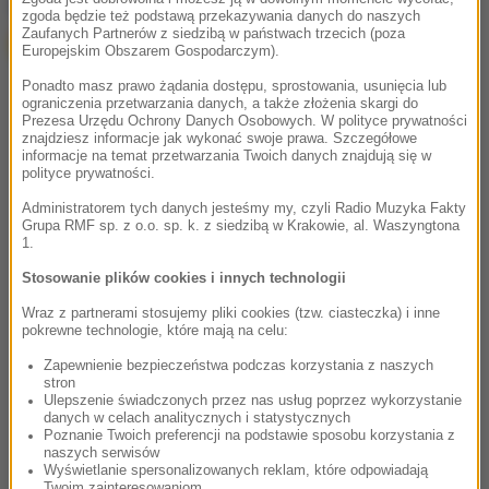
Google
zgoda będzie też podstawą przekazywania danych do naszych
Zaufanych Partnerów z siedzibą w państwach trzecich (poza
Europejskim Obszarem Gospodarczym).
Ponadto masz prawo żądania dostępu, sprostowania, usunięcia lub
ograniczenia przetwarzania danych, a także złożenia skargi do
Prezesa Urzędu Ochrony Danych Osobowych. W polityce prywatności
znajdziesz informacje jak wykonać swoje prawa. Szczegółowe
informacje na temat przetwarzania Twoich danych znajdują się w
polityce prywatności.
Administratorem tych danych jesteśmy my, czyli Radio Muzyka Fakty
Grupa RMF sp. z o.o. sp. k. z siedzibą w Krakowie, al. Waszyngtona
1.
Stosowanie plików cookies i innych technologii
Wraz z partnerami stosujemy pliki cookies (tzw. ciasteczka) i inne
pokrewne technologie, które mają na celu:
Zapewnienie bezpieczeństwa podczas korzystania z naszych
stron
Ulepszenie świadczonych przez nas usług poprzez wykorzystanie
danych w celach analitycznych i statystycznych
Poznanie Twoich preferencji na podstawie sposobu korzystania z
naszych serwisów
Wyświetlanie spersonalizowanych reklam, które odpowiadają
Twoim zainteresowaniom