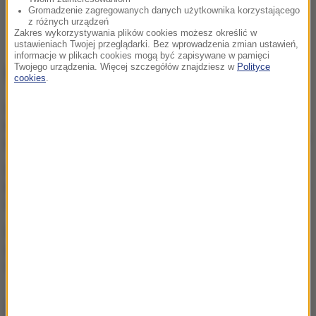
Gromadzenie zagregowanych danych użytkownika korzystającego
z różnych urządzeń
Zakres wykorzystywania plików cookies możesz określić w
ustawieniach Twojej przeglądarki. Bez wprowadzenia zmian ustawień,
informacje w plikach cookies mogą być zapisywane w pamięci
Twojego urządzenia. Więcej szczegółów znajdziesz w
Polityce
NAJWAŻNIEJSZE FAKTY
cookies
.
Ukraina wydała zgodę na
kolejne ekshumacje i
poszukiwania polskich ofiar
„Nie jest dobrze”. Hunter
Biden o stanie zdrowotnym
ojca
Eksplozja drona w pobliżu
gazociągu w Bułgarii. Jest
stanowisko Kijowa
ZOBACZ RÓWNIEŻ