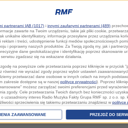
isty amerykańskiego magazynu jest założyciel Łukoilu,
 na liście "Forbesa".
i partnerami IAB (1017)
i
innymi zaufanymi partnerami (489)
przechow
ormacje zawarte na Twoim urządzeniu, takie jak pliki cookie, przetwar
iadanych przez niego akcji przekroczyła 2 mld dolarów,
jak unikalne identyfikatory, informacje przesyłane przez urządzenia k
i reklam i treści, udostępnienie funkcji mediów społecznościowych pom
ardów.
woju i poprawny naszych produktów. Za Twoją zgodą my, jak i partner
recyzyjne dane geolokalizacyjne i identyfikację poprzez skanowanie u
est obłożony sankcjami USA, UE i Wielkiej Brytanii sze
serwisu zgadzasz się na wskazane działania.
ow
.
zgodę na powyższe cele przetwarzania poprzez kliknięcie w przycisk 
z również nie wyrażać zgody poprzez wybór ustawień zaawansowanych
dziemy przetwarzać dane osobowe w innych celach na innych podsta
ym zakresie dostępne są w naszej
polityce prywatności
). Poprzez kliknię
awansowane" możesz zarządzać swoimi preferencjami przed wyrażenie
ia zgody. Cele przetwarzania Twoich danych bez konieczności uzyska
 o uzasadniony interes Radio Muzyka Fakty Grupa RMF sp. z o.o. sp. k
żliwości sprzeciwienia się takiemu przetwarzaniu znajdziesz w
polityce
nia Twoich danych bez konieczności uzyskania Twojej zgody w oparci
ch Partnerów IAB
oraz możliwość sprzeciwienia się takiemu przetwarza
IENIA ZAAWANSOWANE
PRZEJDŹ DO SERW
aawansowanych.
rowolna i możesz ją w dowolnym momencie wycofać, zgoda będzie też