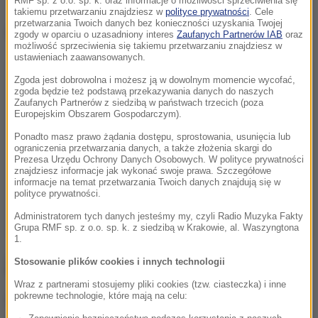
RMF sp. z o.o. sp. k. oraz informacje o możliwości sprzeciwienia się
takiemu przetwarzaniu znajdziesz w
polityce prywatności
. Cele
przetwarzania Twoich danych bez konieczności uzyskania Twojej
Dalsza część artykułu pod materiałem video:
zgody w oparciu o uzasadniony interes
Zaufanych Partnerów IAB
oraz
możliwość sprzeciwienia się takiemu przetwarzaniu znajdziesz w
ustawieniach zaawansowanych.
Zgoda jest dobrowolna i możesz ją w dowolnym momencie wycofać,
zgoda będzie też podstawą przekazywania danych do naszych
Zaufanych Partnerów z siedzibą w państwach trzecich (poza
Europejskim Obszarem Gospodarczym).
Ponadto masz prawo żądania dostępu, sprostowania, usunięcia lub
ograniczenia przetwarzania danych, a także złożenia skargi do
Prezesa Urzędu Ochrony Danych Osobowych. W polityce prywatności
znajdziesz informacje jak wykonać swoje prawa. Szczegółowe
informacje na temat przetwarzania Twoich danych znajdują się w
polityce prywatności.
Administratorem tych danych jesteśmy my, czyli Radio Muzyka Fakty
Grupa RMF sp. z o.o. sp. k. z siedzibą w Krakowie, al. Waszyngtona
1.
Zmiany na rynku dóbr luksusowych
Stosowanie plików cookies i innych technologii
Wraz z partnerami stosujemy pliki cookies (tzw. ciasteczka) i inne
pokrewne technologie, które mają na celu:
Zdaniem "Rz" zamknięcie butiku Gucci to wyraźny