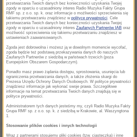
informacje za pieniądze.
przetwarzania Twoich danych bez konieczności uzyskania Twojej
zgody w oparciu o uzasadniony interes Radio Muzyka Fakty Grupa
W latach 2024–2025 dostarczał Rosjanom
RMF sp. z o.o. sp. k. oraz informacje o możliwości sprzeciwienia się
szczegółowe dane o atakach rakietowych,
takiemu przetwarzaniu znajdziesz w
polityce prywatności
. Cele
przetwarzania Twoich danych bez konieczności uzyskania Twojej
pozycjach SBU, liczbie rannych oraz dokumenty
zgody w oparciu o uzasadniony interes
Zaufanych Partnerów IAB
oraz
możliwość sprzeciwienia się takiemu przetwarzaniu znajdziesz w
służbowe i analityczne.
ustawieniach zaawansowanych.
Najważniejsze informacje z kraju i ze świata
Zgoda jest dobrowolna i możesz ją w dowolnym momencie wycofać,
znajdziesz na stronie głównej
RMF24
zgoda będzie też podstawą przekazywania danych do naszych
Zaufanych Partnerów z siedzibą w państwach trzecich (poza
Europejskim Obszarem Gospodarczym).
Wrze w ukraińskich służbach.
Na dożywocie za
Ponadto masz prawo żądania dostępu, sprostowania, usunięcia lub
współpracę z rosyjskimi służbami został skazany
ograniczenia przetwarzania danych, a także złożenia skargi do
pułkownik SBU Dmytro Koziura
, o czym
Prezesa Urzędu Ochrony Danych Osobowych. W polityce prywatności
znajdziesz informacje jak wykonać swoje prawa. Szczegółowe
poinformował w czwartek prokurator generalny
informacje na temat przetwarzania Twoich danych znajdują się w
polityce prywatności.
Ukrainy Rusłan Krawczenko.
Administratorem tych danych jesteśmy my, czyli Radio Muzyka Fakty
Grupa RMF sp. z o.o. sp. k. z siedzibą w Krakowie, al. Waszyngtona
„Były szef Sztabu Centrum Antyterrorystycznego
1.
przy Służbie Bezpieczeństwa Ukrainy (SBU) Dmytro
Stosowanie plików cookies i innych technologii
Koziura został uznany za winnego zdrady stanu
Wraz z partnerami stosujemy pliki cookies (tzw. ciasteczka) i inne