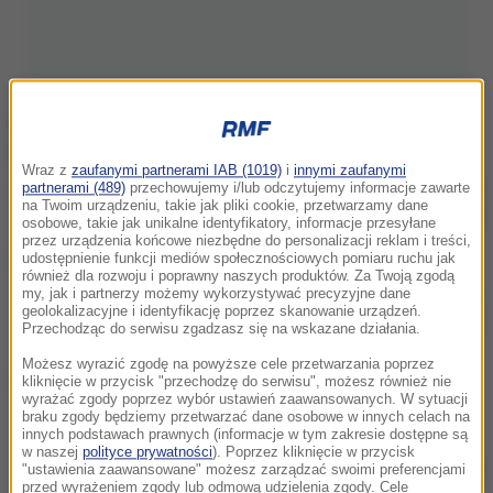
Wraz z
zaufanymi partnerami IAB (1019)
i
innymi zaufanymi
Żołnierz Służby Bezpieczeństwa Ukrainy, fot. Alena Solomonova
partnerami (489)
przechowujemy i/lub odczytujemy informacje zawarte
na Twoim urządzeniu, takie jak pliki cookie, przetwarzamy dane
/
PAP
osobowe, takie jak unikalne identyfikatory, informacje przesyłane
przez urządzenia końcowe niezbędne do personalizacji reklam i treści,
Pułkownik Służby Bezpieczeństwa Ukrainy
udostępnienie funkcji mediów społecznościowych pomiaru ruchu jak
również dla rozwoju i poprawny naszych produktów. Za Twoją zgodą
Dmytro Koziura został skazany na dożywocie za
my, jak i partnerzy możemy wykorzystywać precyzyjne dane
geolokalizacyjne i identyfikację poprzez skanowanie urządzeń.
zdradę stanu i współpracę z rosyjskimi służbami
Przechodząc do serwisu zgadzasz się na wskazane działania.
specjalnymi.
Możesz wyrazić zgodę na powyższe cele przetwarzania poprzez
Koziura, były szef Sztabu Centrum
kliknięcie w przycisk "przechodzę do serwisu", możesz również nie
wyrażać zgody poprzez wybór ustawień zaawansowanych. W sytuacji
Antyterrorystycznego SBU, został zwerbowany
braku zgody będziemy przetwarzać dane osobowe w innych celach na
innych podstawach prawnych (informacje w tym zakresie dostępne są
przez rosyjską Federalną Służbę
w naszej
polityce prywatności
). Poprzez kliknięcie w przycisk
Bezpieczeństwa w 2018 roku i przekazywał tajne
"ustawienia zaawansowane" możesz zarządzać swoimi preferencjami
przed wyrażeniem zgody lub odmową udzielenia zgody. Cele